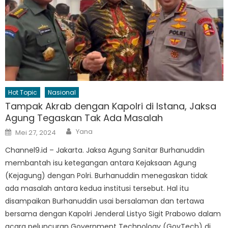
Hot Topic
Nasional
Tampak Akrab dengan Kapolri di Istana, Jaksa
Agung Tegaskan Tak Ada Masalah
Author
Posted
Yana
Mei 27, 2024
on
Channel9.id – Jakarta. Jaksa Agung Sanitar Burhanuddin
membantah isu ketegangan antara Kejaksaan Agung
(Kejagung) dengan Polri. Burhanuddin menegaskan tidak
ada masalah antara kedua institusi tersebut. Hal itu
disampaikan Burhanuddin usai bersalaman dan tertawa
bersama dengan Kapolri Jenderal Listyo Sigit Prabowo dalam
acara peluncuran Government Technology (GovTech) di