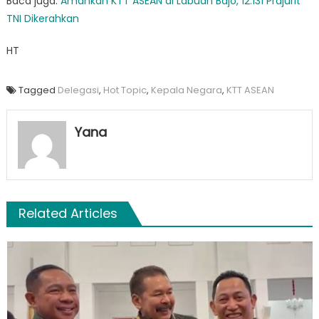
Baca juga:
Amankan KTT ASEAN di Labuan Bajo, 12.131 Prajurit
TNI Dikerahkan
HT
Tagged
Delegasi
,
Hot Topic
,
Kepala Negara
,
KTT ASEAN
Yana
Related Articles