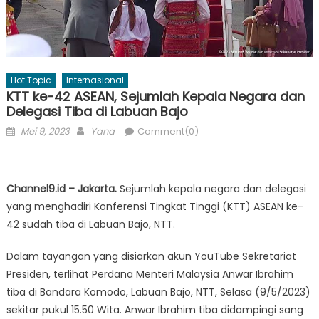
Hot Topic
Internasional
KTT ke-42 ASEAN, Sejumlah Kepala Negara dan
Delegasi Tiba di Labuan Bajo
Posted
Author
Mei 9, 2023
Yana
Comment(0)
on
Channel9.id – Jakarta.
Sejumlah kepala negara dan delegasi
yang menghadiri Konferensi Tingkat Tinggi (KTT) ASEAN ke-
42 sudah tiba di Labuan Bajo, NTT.
Dalam tayangan yang disiarkan akun YouTube Sekretariat
Presiden, terlihat Perdana Menteri Malaysia Anwar Ibrahim
tiba di Bandara Komodo, Labuan Bajo, NTT, Selasa (9/5/2023)
sekitar pukul 15.50 Wita. Anwar Ibrahim tiba didampingi sang