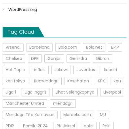
WordPress.org
Tag Cloud
Arsenal
Barcelona
Bola.com
Bola.net
BPIP
Chelsea
DPR
Ganjar
Gerindra
Gibran
Hot Topic
inflasi
Jokowi
Juventus
kapolri
kbri tokyo
Kemendagri
Kesehatan
KPK
kpu
Liga 1
Liga Inggris
Lihat Selengkapnya
Liverpool
Manchester United
mendagri
Mendagri Tito Karnavian
Merdeka.com
MU
PDIP
Pemilu 2024
PN Jaksel
polisi
Polri