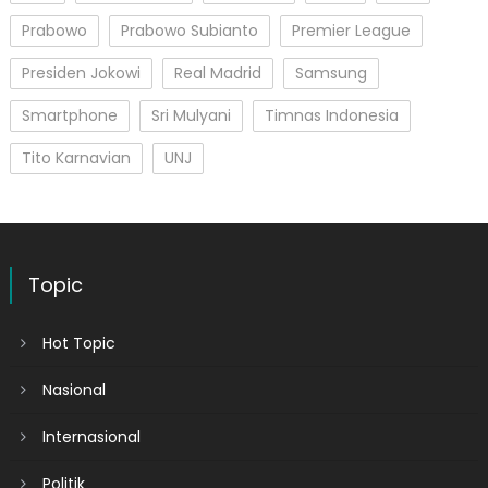
Prabowo
Prabowo Subianto
Premier League
Presiden Jokowi
Real Madrid
Samsung
Smartphone
Sri Mulyani
Timnas Indonesia
Tito Karnavian
UNJ
Topic
Hot Topic
Nasional
Internasional
Politik