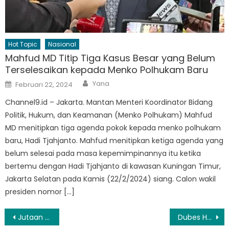
Hot Topic
Nasional
Mahfud MD Titip Tiga Kasus Besar yang Belum
Terselesaikan kepada Menko Polhukam Baru
Author
Posted
Yana
Februari 22, 2024
on
Channel9.id – Jakarta. Mantan Menteri Koordinator Bidang
Politik, Hukum, dan Keamanan (Menko Polhukam) Mahfud
MD menitipkan tiga agenda pokok kepada menko polhukam
baru, Hadi Tjahjanto. Mahfud menitipkan ketiga agenda yang
belum selesai pada masa kepemimpinannya itu ketika
bertemu dengan Hadi Tjahjanto di kawasan Kuningan Timur,
Jakarta Selatan pada Kamis (22/2/2024) siang. Calon wakil
presiden nomor […]
Navigasi
Jutaan Pengguna Android di Asia Jadi Sasaran Phising
Dubes Heri Pimpin Promosi Indonesia Fair 2023 di Jepang Fesyen Bandung & Pisang Lampung Laris Manis