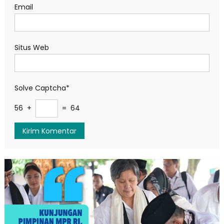
Email
Situs Web
Solve Captcha*
56 +
= 64