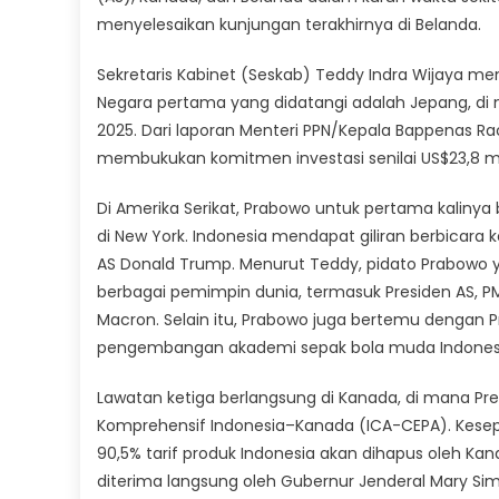
menyelesaikan kunjungan terakhirnya di Belanda.
Sekretaris Kabinet (Seskab) Teddy Indra Wijaya me
Negara pertama yang didatangi adalah Jepang, di 
2025. Dari laporan Menteri PPN/Kepala Bappenas R
membukukan komitmen investasi senilai US$23,8 milia
Di Amerika Serikat, Prabowo untuk pertama kalinya
di New York. Indonesia mendapat giliran berbicara ket
AS Donald Trump. Menurut Teddy, pidato Prabowo yan
berbagai pemimpin dunia, termasuk Presiden AS, P
Macron. Selain itu, Prabowo juga bertemu dengan 
pengembangan akademi sepak bola muda Indones
Lawatan ketiga berlangsung di Kanada, di mana Pr
Komprehensif Indonesia–Kanada (ICA-CEPA). Kese
90,5% tarif produk Indonesia akan dihapus oleh Ka
diterima langsung oleh Gubernur Jenderal Mary S