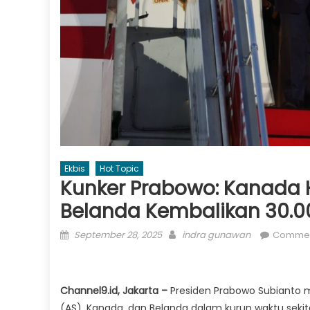
Ekbis
Hot Topic
Kunker Prabowo: Kanada H
Belanda Kembalikan 30.0
Posted
Author
September 28, 2025
indra gunawan
Commen
on
Channel9.id, Jakarta –
Presiden Prabowo Subianto 
(AS), Kanada, dan Belanda dalam kurun waktu sekit