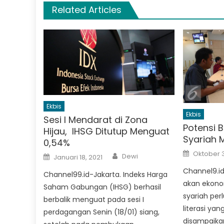
Related Articles
Ekbis
Ekbis
Sesi I Mendarat di Zona
Potensi 
Hijau, IHSG Ditutup Menguat
Syariah M
0,54%
Posted
Author
Oktober 3
Posted
Dewi
Januari 18, 2021
on
on
Channel9.i
Channel99.id-Jakarta. Indeks Harga
akan ekono
Saham Gabungan (IHSG) berhasil
syariah per
berbalik menguat pada sesi I
literasi yang
perdagangan Senin (18/01) siang,
disampaikan