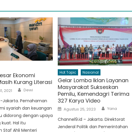
Hot Topic
Nasional
Besar Ekonomi
Gelar Lomba Iklan Layanan
asih Kurang Literasi
Masyarakat Sukseskan
Author
Dewi
1, 2021
Pemilu, Kemendagri Terima
327 Karya Video
d-Jakarta. Pemahaman
Author
Posted
mi syariah dan keuangan
Yana
Agustus 25, 2023
on
lu didorong dengan upaya
Channel9.id – Jakarta. Direktorat
 kuat. Hal itu
Jenderal Politik dan Pemerintahan
 Staf Ahli Menteri