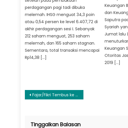
setelah pada pembukaan
Keuangan B
perdagangan pagi tadi dibuka
dan Keuang
melemah. IHSG menguat 34,3 poin
Saputra pa
atau 0,54 persen ke level 6.407,72 di
Syariah yan
akhir perdagangan sesi I. Sebanyak
Jumat lalu 
212 saham menguat, 253 saham
menuturkan,
melemah, dan 165 saham stagnan.
Keuangan Sy
Sementara, total transaksi mencapai
Otoritas J
Rp14,38 […]
2019 […]
Navigasi
Fajar/Fikri Tembus ke Final Korea Open 2025 usai Kalahkan Wakil Taiwan
pos
Tinggalkan Balasan