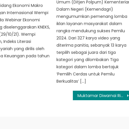
Umum (Ditjen Polpum) Kementeria
idang Ekonomi Makro
Dalam Negeri (Kemendagri)
an Internasional Wempi
mengumumkan pemenang lomba
da Webinar Ekonomi
iklan layanan masyarakat dalam
g diselenggarakan KNEKS,
rangka mendukung sukses Pemilu
(29/10/21). Wempi
2024. Dari 327 karya video yang
 Indeks Literasi
diterima panitia, sebanyak 13 karya
ariah yang dirilis oleh
terpilih sebagai juara dari tiga
asa Keuangan pada tahun
kategori yang dilombakan Tiga
kategori dalam lomba bertajuk
‘Pemilih Cerdas untuk Pemilu
Berkualitas’ […]
Muktamar Diwarnai Ricuh saat Mardiono Terpilih Jadi Ketum PPP secara Aklamasi