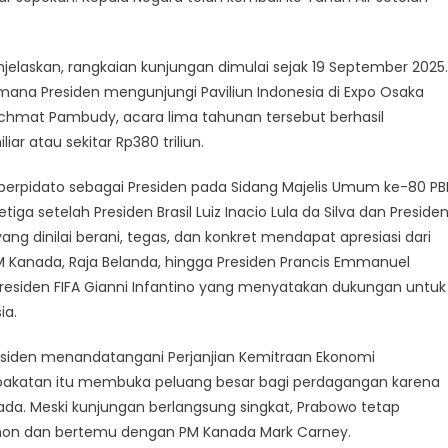
njelaskan, rangkaian kunjungan dimulai sejak 19 September 2025.
mana Presiden mengunjungi Paviliun Indonesia di Expo Osaka
achmat Pambudy, acara lima tahunan tersebut berhasil
r atau sekitar Rp380 triliun.
 berpidato sebagai Presiden pada Sidang Majelis Umum ke-80 PB
iga setelah Presiden Brasil Luiz Inacio Lula da Silva dan Preside
g dinilai berani, tegas, dan konkret mendapat apresiasi dari
M Kanada, Raja Belanda, hingga Presiden Prancis Emmanuel
Presiden FIFA Gianni Infantino yang menyatakan dukungan untuk
ia.
esiden menandatangani Perjanjian Kemitraan Ekonomi
pakatan itu membuka peluang besar bagi perdagangan karena
nada. Meski kunjungan berlangsung singkat, Prabowo tetap
imon dan bertemu dengan PM Kanada Mark Carney.