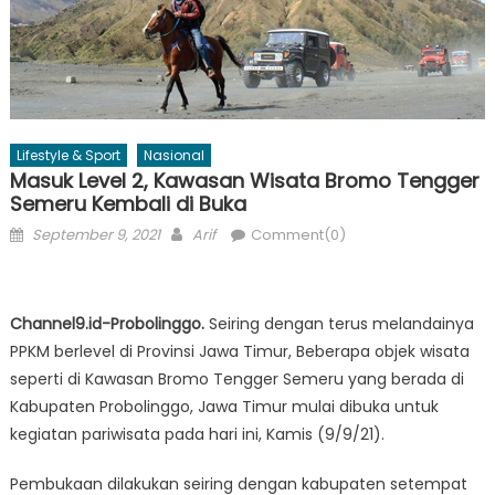
Lifestyle & Sport
Nasional
Masuk Level 2, Kawasan Wisata Bromo Tengger
Semeru Kembali di Buka
Posted
Author
September 9, 2021
Arif
Comment(0)
on
Channel9.id-Probolinggo.
Seiring dengan terus melandainya
PPKM berlevel di Provinsi Jawa Timur, Beberapa objek wisata
seperti di Kawasan Bromo Tengger Semeru yang berada di
Kabupaten Probolinggo, Jawa Timur mulai dibuka untuk
kegiatan pariwisata pada hari ini, Kamis (9/9/21).
Pembukaan dilakukan seiring dengan kabupaten setempat