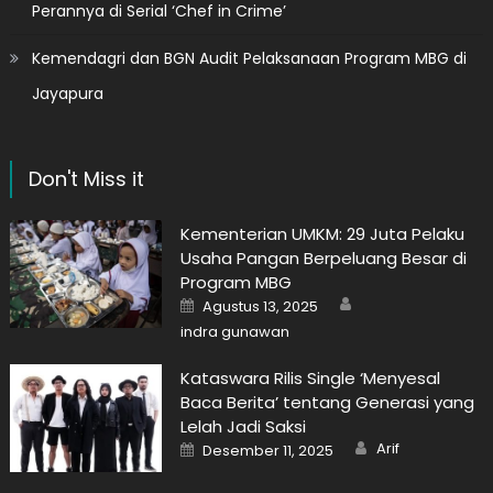
Perannya di Serial ‘Chef in Crime’
Kemendagri dan BGN Audit Pelaksanaan Program MBG di
Jayapura
Don't Miss it
Kementerian UMKM: 29 Juta Pelaku
Usaha Pangan Berpeluang Besar di
Program MBG
Author
Posted
Agustus 13, 2025
on
indra gunawan
Kataswara Rilis Single ‘Menyesal
Baca Berita’ tentang Generasi yang
Lelah Jadi Saksi
Author
Posted
Arif
Desember 11, 2025
on