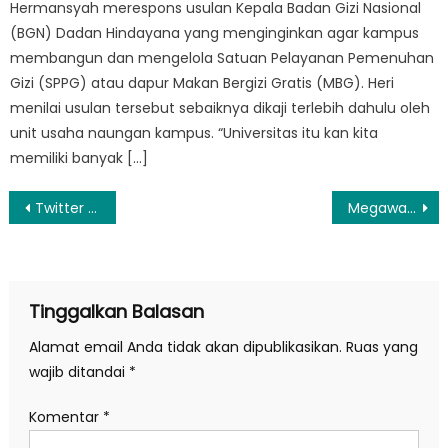
Hermansyah merespons usulan Kepala Badan Gizi Nasional
(BGN) Dadan Hindayana yang menginginkan agar kampus
membangun dan mengelola Satuan Pelayanan Pemenuhan
Gizi (SPPG) atau dapur Makan Bergizi Gratis (MBG). Heri
menilai usulan tersebut sebaiknya dikaji terlebih dahulu oleh
unit usaha naungan kampus. “Universitas itu kan kita
memiliki banyak […]
Navigasi
Twitter Uji Coba Tampilkan Foto dan Video yang Lebih Luas
Megawati Dikabarkan Sakit, PDIP: Hoaks
pos
Tinggalkan Balasan
Alamat email Anda tidak akan dipublikasikan.
Ruas yang
wajib ditandai
*
Komentar
*