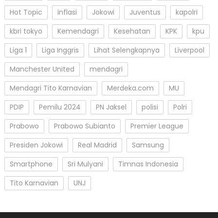
Hot Topic
inflasi
Jokowi
Juventus
kapolri
kbri tokyo
Kemendagri
Kesehatan
KPK
kpu
Liga 1
Liga Inggris
Lihat Selengkapnya
Liverpool
Manchester United
mendagri
Mendagri Tito Karnavian
Merdeka.com
MU
PDIP
Pemilu 2024
PN Jaksel
polisi
Polri
Prabowo
Prabowo Subianto
Premier League
Presiden Jokowi
Real Madrid
Samsung
Smartphone
Sri Mulyani
Timnas Indonesia
Tito Karnavian
UNJ