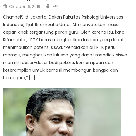
Author
Posted
Arif
Oktober 16, 2019
on
Channel9.id-Jakarta. Dekan Fakultas Psikologi Universitas
Indonesia, Tjut Rifameutia Umar Ali menyatakan masa
depan anak tergantung peran guru. Oleh karena itu, kata
Rifameutia, LPTK harus menghasilkan lulusan yang dapat
menimbulkan potensi siswa. “Pendidikan di LPTK perlu
mampu, menghasilkan lulusan yang dapat mendidik siswa
memiliki dasar-dasar budi pekerti, kemampuan dan
keterampilan untuk berhasil membangun bangsa dan
bernegara,” […]