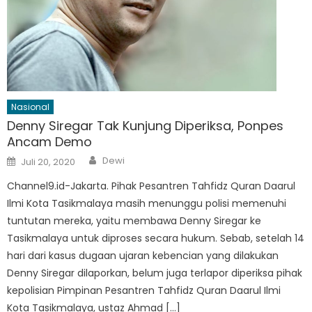
Nasional
Denny Siregar Tak Kunjung Diperiksa, Ponpes
Ancam Demo
Author
Posted
Dewi
Juli 20, 2020
on
Channel9.id-Jakarta. Pihak Pesantren Tahfidz Quran Daarul
Ilmi Kota Tasikmalaya masih menunggu polisi memenuhi
tuntutan mereka, yaitu membawa Denny Siregar ke
Tasikmalaya untuk diproses secara hukum. Sebab, setelah 14
hari dari kasus dugaan ujaran kebencian yang dilakukan
Denny Siregar dilaporkan, belum juga terlapor diperiksa pihak
kepolisian Pimpinan Pesantren Tahfidz Quran Daarul Ilmi
Kota Tasikmalaya, ustaz Ahmad […]