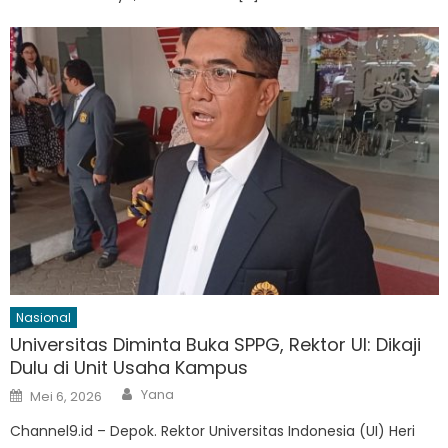
Nasional
Universitas Diminta Buka SPPG, Rektor UI: Dikaji
Dulu di Unit Usaha Kampus
Author
Posted
Yana
Mei 6, 2026
on
Channel9.id – Depok. Rektor Universitas Indonesia (UI) Heri