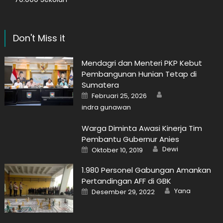
Don't Miss it
Mendagri dan Menteri PKP Kebut
Pembangunan Hunian Tetap di
Sumatera
Author
Posted
Februari 25, 2026
on
indra gunawan
Warga Diminta Awasi Kinerja Tim
Pembantu Gubernur Anies
Author
Posted
Dewi
Oktober 10, 2019
on
1.980 Personel Gabungan Amankan
Pertandingan AFF di GBK
Author
Posted
Yana
Desember 29, 2022
on