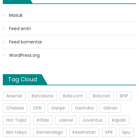
Masuk
Feed entri
Feed komentar
WordPress.org
Tag Cloud
Arsenal
Barcelona
Bola.com
Bola.net
BPIP
Chelsea
DPR
Ganjar
Gerindra
Gibran
Hot Topic
inflasi
Jokowi
Juventus
kapolri
kbri tokyo
Kemendagri
Kesehatan
KPK
kpu