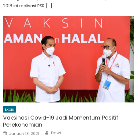
2018 ini realisasi PSR […]
Ekbis
Vaksinasi Covid-19 Jadi Momentum Positif
Perekonomian
Author
Posted
Dewi
Januari 13, 2021
on