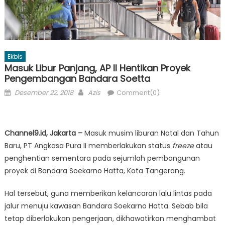
Ekbis
Masuk Libur Panjang, AP II Hentikan Proyek
Pengembangan Bandara Soetta
Posted
Author
Desember 22, 2018
Azis
Comment(0)
on
Channel9.id, Jakarta –
Masuk musim liburan Natal dan Tahun
Baru, PT Angkasa Pura II memberlakukan status
freeze
atau
penghentian sementara pada sejumlah pembangunan
proyek di Bandara Soekarno Hatta, Kota Tangerang.
Hal tersebut, guna memberikan kelancaran lalu lintas pada
jalur menuju kawasan Bandara Soekarno Hatta. Sebab bila
tetap diberlakukan pengerjaan, dikhawatirkan menghambat