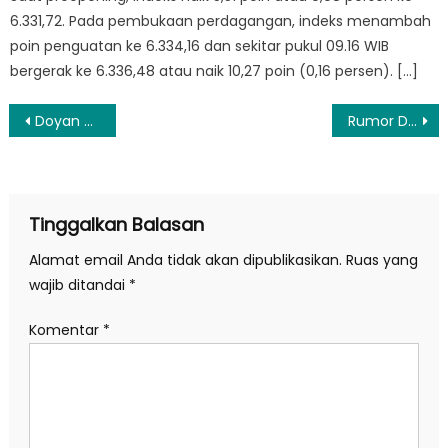
6.331,72. Pada pembukaan perdagangan, indeks menambah
poin penguatan ke 6.334,16 dan sekitar pukul 09.16 WIB
bergerak ke 6.336,48 atau naik 10,27 poin (0,16 persen). […]
Navigasi
Doyan Belanja Online? Waspada Data Keuangan Bisa Dicuri
Rumor Dijual, Manajer Arsenal Tak Mau Jatuhkan Mental Ozil
pos
Tinggalkan Balasan
Alamat email Anda tidak akan dipublikasikan.
Ruas yang
wajib ditandai
*
Komentar
*