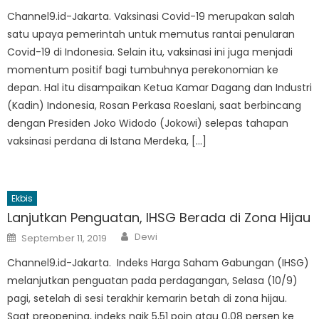
Channel9.id-Jakarta. Vaksinasi Covid-19 merupakan salah
satu upaya pemerintah untuk memutus rantai penularan
Covid-19 di Indonesia. Selain itu, vaksinasi ini juga menjadi
momentum positif bagi tumbuhnya perekonomian ke
depan. Hal itu disampaikan Ketua Kamar Dagang dan Industri
(Kadin) Indonesia, Rosan Perkasa Roeslani, saat berbincang
dengan Presiden Joko Widodo (Jokowi) selepas tahapan
vaksinasi perdana di Istana Merdeka, […]
Ekbis
Lanjutkan Penguatan, IHSG Berada di Zona Hijau
Author
Posted
Dewi
September 11, 2019
on
Channel9.id-Jakarta. Indeks Harga Saham Gabungan (IHSG)
melanjutkan penguatan pada perdagangan, Selasa (10/9)
pagi, setelah di sesi terakhir kemarin betah di zona hijau.
Saat preopening, indeks naik 5,51 poin atau 0,08 persen ke