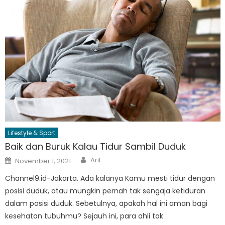
Lifestyle & Sport
Baik dan Buruk Kalau Tidur Sambil Duduk
Author
Posted
Arif
November 1, 2021
on
Channel9.id-Jakarta. Ada kalanya Kamu mesti tidur dengan
posisi duduk, atau mungkin pernah tak sengaja ketiduran
dalam posisi duduk. Sebetulnya, apakah hal ini aman bagi
kesehatan tubuhmu? Sejauh ini, para ahli tak