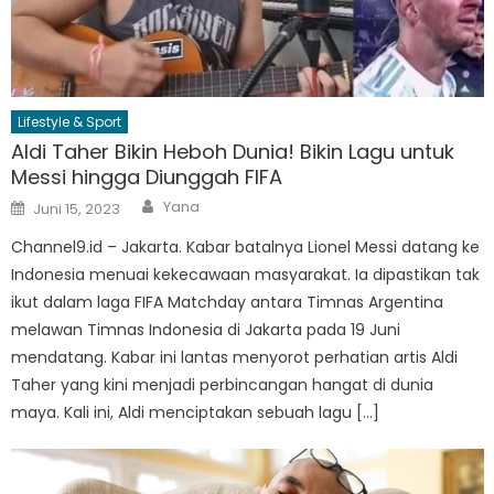
Lifestyle & Sport
Aldi Taher Bikin Heboh Dunia! Bikin Lagu untuk
Messi hingga Diunggah FIFA
Author
Posted
Yana
Juni 15, 2023
on
Channel9.id – Jakarta. Kabar batalnya Lionel Messi datang ke
Indonesia menuai kekecawaan masyarakat. Ia dipastikan tak
ikut dalam laga FIFA Matchday antara Timnas Argentina
melawan Timnas Indonesia di Jakarta pada 19 Juni
mendatang. Kabar ini lantas menyorot perhatian artis Aldi
Taher yang kini menjadi perbincangan hangat di dunia
maya. Kali ini, Aldi menciptakan sebuah lagu […]