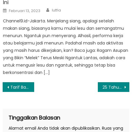
Ini
Author
Posted
lutfia
Februari 13, 2023
on
Channel9.id-Jakarta. Menjelang siang, apalagi setelah
makan siang, biasanya kamu mulai lesu dan semangatmu
menurun. Ngantuk pun menyerang. Alhasil, performa kerja
atau belajarmu jadi menurun. Padahal masih ada aktivitas
yang masih harus dikerjakan, kan? Baca juga: Ragam Asupan
yang Bikin “Melek” Terus Meski Ngantuk Lantas, adakah cara
untuk mengusir lesu dan ngantuk, sehingga tetap bisa
berkonsentrasi dan […]
Navigasi
Tarif Batas Atas Tiket Pesawat Tak Bakal Naik pada 2019
25 Tahun Menikah, Bos Amazon Jeff Bezos Umumkan Bercerai
pos
Tinggalkan Balasan
Alamat email Anda tidak akan dipublikasikan.
Ruas yang