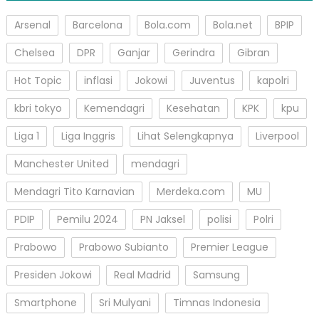
Arsenal
Barcelona
Bola.com
Bola.net
BPIP
Chelsea
DPR
Ganjar
Gerindra
Gibran
Hot Topic
inflasi
Jokowi
Juventus
kapolri
kbri tokyo
Kemendagri
Kesehatan
KPK
kpu
Liga 1
Liga Inggris
Lihat Selengkapnya
Liverpool
Manchester United
mendagri
Mendagri Tito Karnavian
Merdeka.com
MU
PDIP
Pemilu 2024
PN Jaksel
polisi
Polri
Prabowo
Prabowo Subianto
Premier League
Presiden Jokowi
Real Madrid
Samsung
Smartphone
Sri Mulyani
Timnas Indonesia