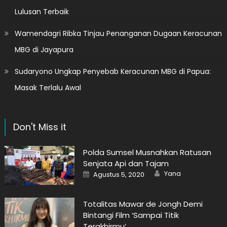
Lulusan Terbaik
Wamendagri Ribka Tinjau Penanganan Dugaan Keracunan
MBG di Jayapura
Sudaryono Ungkap Penyebab Keracunan MBG di Papua:
Masak Terlalu Awal
Don't Miss it
Polda Sumsel Musnahkan Ratusan
Senjata Api dan Tajam
Author
Posted
Yana
Agustus 5, 2020
on
Totalitas Mawar de Jongh Demi
Bintangi Film ‘Sampai Titik
Terakhirmu’