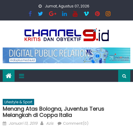
Skip
Jumat, Agustus 07, 2026
to
content
Lifestyle & Sport
Menang Atas Bologna, Juventus Terus
Melangkah di Coppa Italia
Posted
Author
Januari 13, 2019
Azis
Comment(0)
on