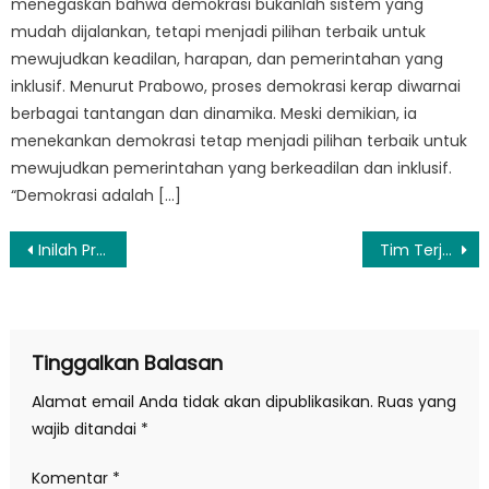
menegaskan bahwa demokrasi bukanlah sistem yang
mudah dijalankan, tetapi menjadi pilihan terbaik untuk
mewujudkan keadilan, harapan, dan pemerintahan yang
inklusif. Menurut Prabowo, proses demokrasi kerap diwarnai
berbagai tantangan dan dinamika. Meski demikian, ia
menekankan demokrasi tetap menjadi pilihan terbaik untuk
mewujudkan pemerintahan yang berkeadilan dan inklusif.
“Demokrasi adalah […]
Navigasi
Inilah Profil Rita Widyasari, Pemilik 91 kendaraan Mewah Yang Disita KPK
Tim Terjun Payung Polri Raih Prestasi di Kejuaraan Skydiving Asia dan Dunia
pos
Tinggalkan Balasan
Alamat email Anda tidak akan dipublikasikan.
Ruas yang
wajib ditandai
*
Komentar
*