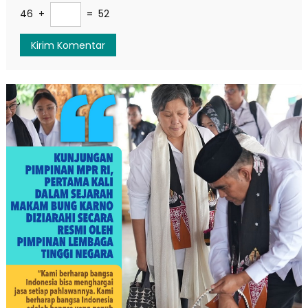
46 +
= 52