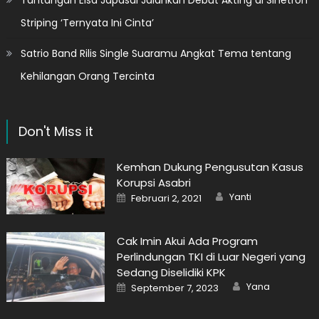
Striping ‘Ternyata Ini Cinta’
Satrio Band Rilis Single Suaramu Angkat Tema tentang
Kehilangan Orang Tercinta
Don't Miss it
Kemhan Dukung Pengusutan Kasus
Korupsi Asabri
Author
Posted
Yanti
Februari 2, 2021
on
Cak Imin Akui Ada Program
Perlindungan TKI di Luar Negeri yang
Sedang Diselidiki KPK
Author
Posted
Yana
September 7, 2023
on