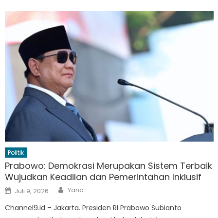
Politik
Prabowo: Demokrasi Merupakan Sistem Terbaik
Wujudkan Keadilan dan Pemerintahan Inklusif
Author
Posted
Yana
Juli 9, 2026
on
Channel9.id – Jakarta. Presiden RI Prabowo Subianto