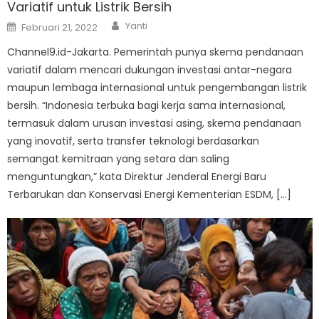
Variatif untuk Listrik Bersih
Author
Posted
Yanti
Februari 21, 2022
on
Channel9.id-Jakarta. Pemerintah punya skema pendanaan
variatif dalam mencari dukungan investasi antar-negara
maupun lembaga internasional untuk pengembangan listrik
bersih. “Indonesia terbuka bagi kerja sama internasional,
termasuk dalam urusan investasi asing, skema pendanaan
yang inovatif, serta transfer teknologi berdasarkan
semangat kemitraan yang setara dan saling
menguntungkan,” kata Direktur Jenderal Energi Baru
Terbarukan dan Konservasi Energi Kementerian ESDM, […]