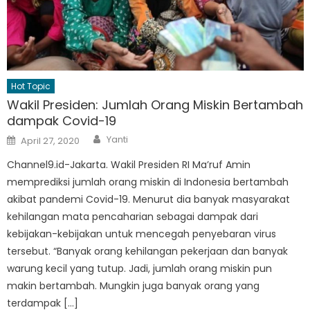
Hot Topic
Wakil Presiden: Jumlah Orang Miskin Bertambah
dampak Covid-19
Author
Posted
Yanti
April 27, 2020
on
Channel9.id-Jakarta. Wakil Presiden RI Ma’ruf Amin
memprediksi jumlah orang miskin di Indonesia bertambah
akibat pandemi Covid-19. Menurut dia banyak masyarakat
kehilangan mata pencaharian sebagai dampak dari
kebijakan-kebijakan untuk mencegah penyebaran virus
tersebut. “Banyak orang kehilangan pekerjaan dan banyak
warung kecil yang tutup. Jadi, jumlah orang miskin pun
makin bertambah. Mungkin juga banyak orang yang
terdampak […]