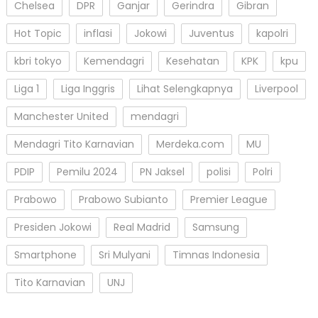
Chelsea
DPR
Ganjar
Gerindra
Gibran
Hot Topic
inflasi
Jokowi
Juventus
kapolri
kbri tokyo
Kemendagri
Kesehatan
KPK
kpu
Liga 1
Liga Inggris
Lihat Selengkapnya
Liverpool
Manchester United
mendagri
Mendagri Tito Karnavian
Merdeka.com
MU
PDIP
Pemilu 2024
PN Jaksel
polisi
Polri
Prabowo
Prabowo Subianto
Premier League
Presiden Jokowi
Real Madrid
Samsung
Smartphone
Sri Mulyani
Timnas Indonesia
Tito Karnavian
UNJ