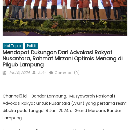
Hot Topic
Politik
Mendapat Dukungan Dari Advokasi Rakyat
Nusantara, Rahmat Mirzani Optimis Menang di
Pilgub Lampung
Posted
Author
Juni 9, 2024
Azis
Comment(0)
on
Channel9.id – Bandar Lampung. Musyawarah Nasional I
Advokasi Rakyat untuk Nusantara (Arun) yang pertama resmi
dibuka pada tanggal 8 Juni 2024 di Grand Mercure, Bandar
Lampung.