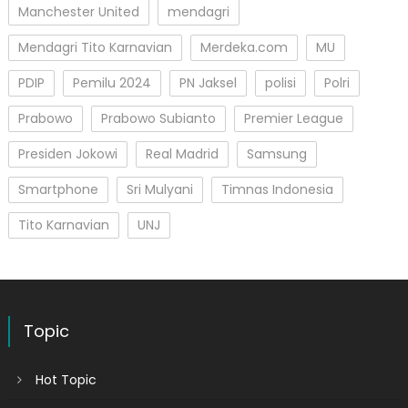
Manchester United
mendagri
Mendagri Tito Karnavian
Merdeka.com
MU
PDIP
Pemilu 2024
PN Jaksel
polisi
Polri
Prabowo
Prabowo Subianto
Premier League
Presiden Jokowi
Real Madrid
Samsung
Smartphone
Sri Mulyani
Timnas Indonesia
Tito Karnavian
UNJ
Topic
Hot Topic