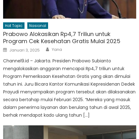
Hot Topic
Nasional
Prabowo Alokasikan Rp4,7 Triliun untuk
Program Cek Kesehatan Gratis Mulai 2025
Author
Posted
Yana
Januari 3, 2025
on
Channel9.id – Jakarta. Presiden Prabowo Subianto
mengalokasikan anggaran mencapai Rp4,7 triliun untuk
Program Pemeriksaan Kesehatan Gratis yang akan dimulai
tahun ini. Juru Bicara Kantor Komunikasi Kepresidenan Dedek
Prayudi menyampaikan program tersebut akan dilaksanakan
secara bertahap mulai Februari 2025. “Mereka yang masuk
dalam penerima layanan dan berulang tahun di awal 2025,
berhak mendapat kado ulang tahun […]