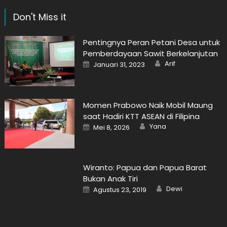
Don't Miss it
Pentingnya Peran Petani Desa untuk
Pemberdayaan Sawit Berkelanjutan
Author
Posted
Arif
Januari 31, 2023
on
Momen Prabowo Naik Mobil Maung
saat Hadiri KTT ASEAN di Filipina
Author
Posted
Yana
Mei 8, 2026
on
Wiranto: Papua dan Papua Barat
Bukan Anak Tiri
Author
Posted
Dewi
Agustus 23, 2019
on