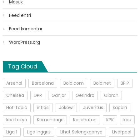
Masuk
Feed entri
Feed komentar
WordPress.org
Tag Cloud
Arsenal
Barcelona
Bola.com
Bola.net
BPIP
Chelsea
DPR
Ganjar
Gerindra
Gibran
Hot Topic
inflasi
Jokowi
Juventus
kapolri
kbri tokyo
Kemendagri
Kesehatan
KPK
kpu
Liga 1
Liga Inggris
Lihat Selengkapnya
Liverpool