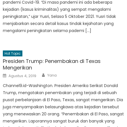
pandemi Covid-19. “Di masa pandemi ini ada beberapa
kejadian (kasus kriminalitas) yang sempat mengalami
peningkatan,” ujar Yusri, Selasa 5 Oktober 2021. Yusri tidak
menjabarkan secara detail kasus tindak kejahatan yang
mengalami peningkatan selama pademi […]
Hot Topic
Presiden Trump: Penembakan di Texas
Mengerikan
Author
Posted
Yana
Agustus 4, 2019
on
Channel9.id-Washington. Presiden Amerika Serikat Donald
Trump, mengatakan penembakan yang terjadi di sebuah
pusat perbelanjaan di El Paso, Texas, sangat mengerikan. Dia
juga menyampaikan belasungkawa atas kejadian tersebut
yang menewaskan 20 orang. “Penembakan di El Paso, sangat
mengerikan. Laporannya sangat buruk dan banyak yang