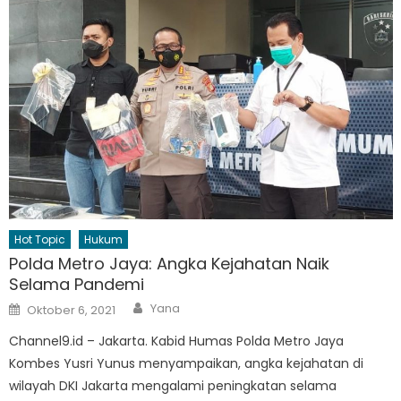
Hot Topic
Hukum
Polda Metro Jaya: Angka Kejahatan Naik
Selama Pandemi
Author
Posted
Yana
Oktober 6, 2021
on
Channel9.id – Jakarta. Kabid Humas Polda Metro Jaya
Kombes Yusri Yunus menyampaikan, angka kejahatan di
wilayah DKI Jakarta mengalami peningkatan selama