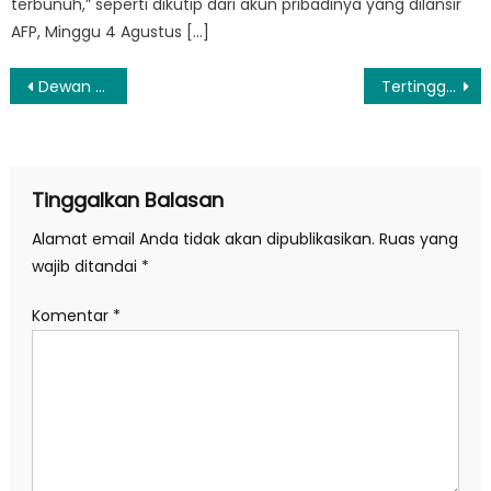
terbunuh,” seperti dikutip dari akun pribadinya yang dilansir
AFP, Minggu 4 Agustus […]
Navigasi
Dewan Pers Desak Pemerintah Bebaskan Jurnalis RI yang Diculik Israel
Tertinggi Sepanjang Sejarah, Cadangan Beras Pemerintah Kini Sentuh 5,37 juta Ton
pos
Tinggalkan Balasan
Alamat email Anda tidak akan dipublikasikan.
Ruas yang
wajib ditandai
*
Komentar
*