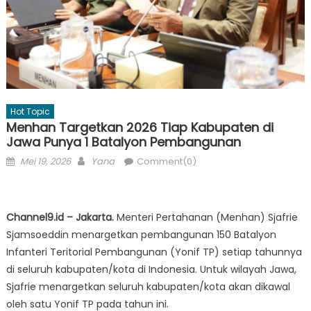
Hot Topic
Menhan Targetkan 2026 Tiap Kabupaten di
Jawa Punya 1 Batalyon Pembangunan
Posted
Author
Mei 19, 2026
Yana
Comment(0)
on
Channel9.id – Jakarta.
Menteri Pertahanan (Menhan) Sjafrie
Sjamsoeddin menargetkan pembangunan 150 Batalyon
Infanteri Teritorial Pembangunan (Yonif TP) setiap tahunnya
di seluruh kabupaten/kota di Indonesia. Untuk wilayah Jawa,
Sjafrie menargetkan seluruh kabupaten/kota akan dikawal
oleh satu Yonif TP pada tahun ini.