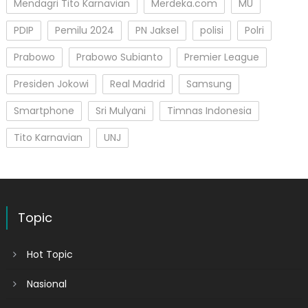
Mendagri Tito Karnavian
Merdeka.com
MU
PDIP
Pemilu 2024
PN Jaksel
polisi
Polri
Prabowo
Prabowo Subianto
Premier League
Presiden Jokowi
Real Madrid
Samsung
Smartphone
Sri Mulyani
Timnas Indonesia
Tito Karnavian
UNJ
Topic
Hot Topic
Nasional