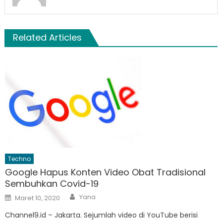
Related Articles
Techno
Google Hapus Konten Video Obat Tradisional
Sembuhkan Covid-19
Author
Posted
Yana
Maret 10, 2020
on
Channel9.id – Jakarta. Sejumlah video di YouTube berisi