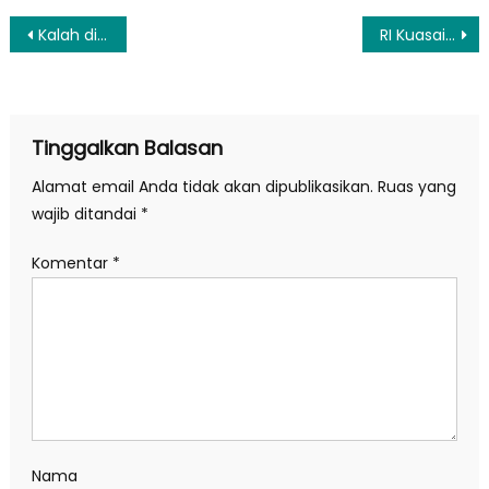
Navigasi
Kalah di Kandang Juventus, Striker AS Roma Dikritik
RI Kuasai Freeport, Dahlan Iskan Puji Menteri Jonan dan CEO Inalum
pos
Tinggalkan Balasan
Alamat email Anda tidak akan dipublikasikan.
Ruas yang
wajib ditandai
*
Komentar
*
Nama