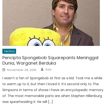
Techno
Pencipta Spongebob Squarepants Meninggal
Dunia, Warganet Berduka
Author
Posted
Azis
November 28, 2018
on
I wasn’t a fan of Spongebob at first as a kid. Took me a while
to warm up to it, but then I loved it. It’s second only to The
Simpsons in terms of shows I have an encyclopedic memory
of. The most memorable parts are when Stephen Hillenburg
was spearheading it. He will […]