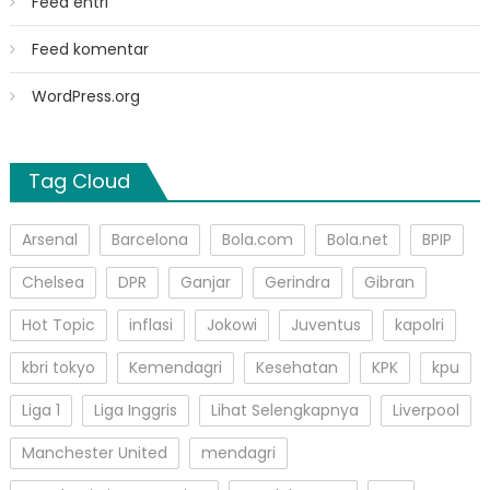
Feed entri
Feed komentar
WordPress.org
Tag Cloud
Arsenal
Barcelona
Bola.com
Bola.net
BPIP
Chelsea
DPR
Ganjar
Gerindra
Gibran
Hot Topic
inflasi
Jokowi
Juventus
kapolri
kbri tokyo
Kemendagri
Kesehatan
KPK
kpu
Liga 1
Liga Inggris
Lihat Selengkapnya
Liverpool
Manchester United
mendagri