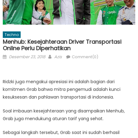
Techno
Menhub: Kesejahteraan Driver Transportasi
Online Perlu Diperhatikan
Posted
Author
Desember 23, 2018
Azis
Comment(0)
on
Ridzki juga mengakui apresiasi ini adalah bagian dari
komitmen Grab bahwa mitra pengemudi adalah kunci
kesuksesan dan pahlawan transportasi di indonesia.
Soal imbauan kesejahteraan yang disampaikan Menhub,
Grab juga mendukung aturan tarif yang sehat.
Sebagai langkah tersebut, Grab saat ini sudah berhasil