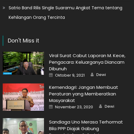
Satrio Band Rilis Single Suaramu Angkat Tema tentang
Kehilangan Orang Tercinta
Don't Miss it
Viral Surat Cabut Laporan M. Kece,
Pengacara: Keluarganya Diancam
Dibunuh
Author
Posted
Dewi
Oktober 9, 2021
on
Kemendagri: Jangan Membuat
Peraturan yang Memberatkan
Masyarakat
Author
Posted
Dewi
November 23, 2020
on
Sandiaga Uno Merasa Terhormat
Bila PPP Diajak Gabung