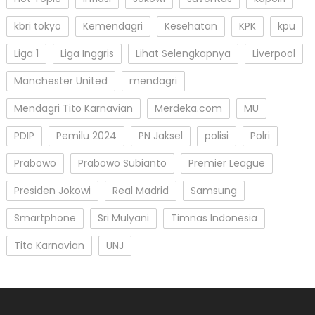
kbri tokyo
Kemendagri
Kesehatan
KPK
kpu
Liga 1
Liga Inggris
Lihat Selengkapnya
Liverpool
Manchester United
mendagri
Mendagri Tito Karnavian
Merdeka.com
MU
PDIP
Pemilu 2024
PN Jaksel
polisi
Polri
Prabowo
Prabowo Subianto
Premier League
Presiden Jokowi
Real Madrid
Samsung
Smartphone
Sri Mulyani
Timnas Indonesia
Tito Karnavian
UNJ