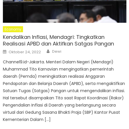
Economy
Kendalikan Inflasi, Mendagri: Tingkatkan
Realisasi APBD dan Aktifkan Satgas Pangan
Author
Posted
Dewi
Oktober 24, 2022
on
Channel9.id-Jakarta. Menteri Dalam Negeri (Mendagri)
Muhammad Tito Karnavian mengingatkan pemerintah
daerah (Pemda) meningkatkan realisasi Anggaran
Pendapatan dan Belanja Daerah (APBD), serta mengaktifkan
Satuan Tugas (Satgas) Pangan untuk mengendalikan inflasi.
Hal tersebut disampaikan TIto saat Rapat Koordinasi (Rakor)
Pengendalian Inflasi di Daerah yang berlangsung secara
virtual dari Gedung Sasana Bhakti Praja (SBP) Kantor Pusat
Kementerian Dalam […]