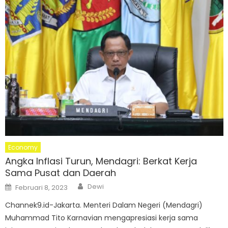
Economy
Angka Inflasi Turun, Mendagri: Berkat Kerja
Sama Pusat dan Daerah
Author
Posted
Dewi
Februari 8, 2023
on
Channek9.id-Jakarta. Menteri Dalam Negeri (Mendagri)
Muhammad Tito Karnavian mengapresiasi kerja sama