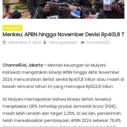
Economy
Menkeu: APBN hingga November Devisi Rp401,8 T
Posted
Author
Desember 11, 2024
indra gunawan
Comment(0)
on
Channel9.id, Jakarta –
Menteri Keuangan Sri Mulyani
Indrawati mengatakan kinerja APBN hingga akhir November
2024 mencatatkan defisit senilai Rp401,8 triliun atau masih di
bawah rencana tahun ini yang mencapai Rp522,8 triliun.
Sri Mulyani memaparkan bahwa kinerja defisit tersebut
menjelaskan 1,81% terhadap produk domestik bruto (PDB),
masih lebih rendah dari target 2,29%. Di sisi lain, pemerintah
telah merealisasikan pembiayaan APBN 2024 sebesar 76,8%