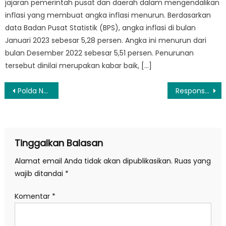
jajaran pemerintah pusat dan daerah dalam mengendalikan
inflasi yang membuat angka inflasi menurun. Berdasarkan
data Badan Pusat Statistik (BPS), angka inflasi di bulan
Januari 2023 sebesar 5,28 persen. Angka ini menurun dari
bulan Desember 2022 sebesar 5,51 persen. Penurunan
tersebut dinilai merupakan kabar baik, […]
Navigasi
Polda NTB Gelar Rekonstruksi Kasus Pelecehan Seksual Agus Buntung, Ada 49 Adegan
Respons Istana soal Teka-Teki Pengganti Miftah di Utusan Khusus Presiden
pos
Tinggalkan Balasan
Alamat email Anda tidak akan dipublikasikan.
Ruas yang
wajib ditandai
*
Komentar
*