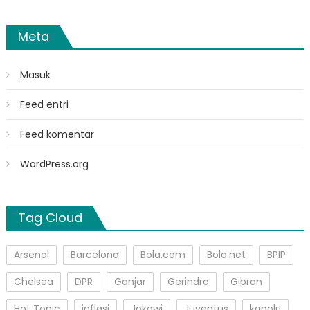
Meta
Masuk
Feed entri
Feed komentar
WordPress.org
Tag Cloud
Arsenal
Barcelona
Bola.com
Bola.net
BPIP
Chelsea
DPR
Ganjar
Gerindra
Gibran
Hot Topic
inflasi
Jokowi
Juventus
kapolri