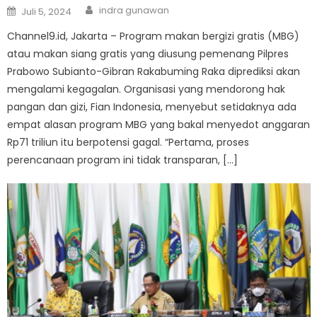
Author
Posted
indra gunawan
Juli 5, 2024
on
Channel9.id, Jakarta – Program makan bergizi gratis (MBG)
atau makan siang gratis yang diusung pemenang Pilpres
Prabowo Subianto-Gibran Rakabuming Raka diprediksi akan
mengalami kegagalan. Organisasi yang mendorong hak
pangan dan gizi, Fian Indonesia, menyebut setidaknya ada
empat alasan program MBG yang bakal menyedot anggaran
Rp71 triliun itu berpotensi gagal. “Pertama, proses
perencanaan program ini tidak transparan, […]