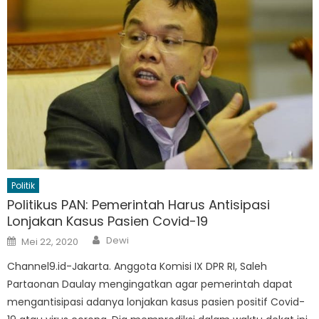
Politik
Politikus PAN: Pemerintah Harus Antisipasi
Lonjakan Kasus Pasien Covid-19
Author
Posted
Dewi
Mei 22, 2020
on
Channel9.id-Jakarta. Anggota Komisi IX DPR RI, Saleh
Partaonan Daulay mengingatkan agar pemerintah dapat
mengantisipasi adanya lonjakan kasus pasien positif Covid-