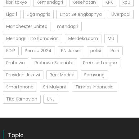
kbri tokyo
Kemendagri
Kesehatan
KPK
kpu
Liga 1
Liga Inggris
Lihat Selengkapnya
Liverpool
Manchester United
mendagri
Mendagri Tito Karnavian
Merdeka.com
MU
PDIP
Pemilu 2024
PN Jaksel
polisi
Polri
Prabowo
Prabowo Subianto
Premier League
Presiden Jokowi
Real Madrid
Samsung
Smartphone
Sri Mulyani
Timnas Indonesia
Tito Karnavian
UNJ
Topic