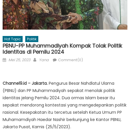
Hot Topic
Politik
PBNU-PP Muhammadiyah Kompak Tolak Politik
Identitas di Pemilu 2024
Posted
Author
Mei 25, 2023
Yana
Comment(0)
on
Channel9.id – Jakarta.
Pengurus Besar Nahdlatul Ulama
(PBNU) dan PP Muhammadiyah sepakat menolak politik
identitas jelang Pemilu 2024. Dua ormas Islam besar itu
sepakat mendorong kontestasi yang mengedepankan politik
rasional. Kesepakatan itu tercetus setelah Ketua Umum PP
Muhamamdiyah Haedar Nashir berkunjung ke Kantor PBNU,
Jakarta Pusat, Kamis (25/5/2023).