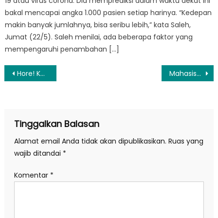
19 atau virus corona. Dia memprediksi dalam waktu dekat ini
bakal mencapai angka 1.000 pasien setiap harinya. “Kedepan
makin banyak jumlahnya, bisa seribu lebih,” kata Saleh,
Jumat (22/5). Saleh menilai, ada beberapa faktor yang
mempengaruhi penambahan […]
Navigasi
Hore! KAI Ganti Kursi Kereta Ekonomi, Penumpang Tak Lagi Duduk Tegak Berhadapan
Mahasiswa dan Dosen UGM Kunjungi DPC PDIP Kota Jogja, Ada Apa?
pos
Tinggalkan Balasan
Alamat email Anda tidak akan dipublikasikan.
Ruas yang
wajib ditandai
*
Komentar
*