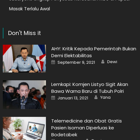
Masak Terlalu Awal
Don't Miss it
AHY: Kritik Kepada Pemerintah Bukan
Demi Elektabilitas
Author
Posted
Dewi
September 9, 2021
on
Lemkapi: Komjen Listyo Sigit Akan
Bawa Warna Baru di Tubuh Polri
Author
Posted
Yana
Januari 13, 2021
on
Telemedicine dan Obat Gratis
Pasien Isoman Diperluas ke
Bodetabek
Author
Posted