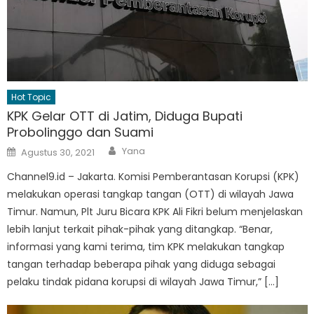
Hot Topic
KPK Gelar OTT di Jatim, Diduga Bupati
Probolinggo dan Suami
Author
Posted
Yana
Agustus 30, 2021
on
Channel9.id – Jakarta. Komisi Pemberantasan Korupsi (KPK)
melakukan operasi tangkap tangan (OTT) di wilayah Jawa
Timur. Namun, Plt Juru Bicara KPK Ali Fikri belum menjelaskan
lebih lanjut terkait pihak-pihak yang ditangkap. “Benar,
informasi yang kami terima, tim KPK melakukan tangkap
tangan terhadap beberapa pihak yang diduga sebagai
pelaku tindak pidana korupsi di wilayah Jawa Timur,” […]