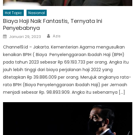
Hot Topic
Nasional
Biaya Haji Naik Fantastis, Ternyata Ini
Penyebabnya
Author
Posted
Azis
Januari 29, 2023
on
Channel9.id – Jakarta. Kementerian Agama mengusulkan
kenaikan BPIH ( Biaya Penyelenggaraan Ibadah Haji (BPIH)
pada tahun 2023 sebesar Rp 69.193.733 per orang. Angka itu
jauh lebih tinggi dari biaya perjalanan haji 2022 yang
ditetapkan Rp 39.886.009 per orang. Merujuk angkanya rata-
rata BPIH (Biaya Penyelenggaraan Ibadah Haji) per Jemaah
menjadi sebesar Rp. 98.893.909. Angka itu sebenarnya […]