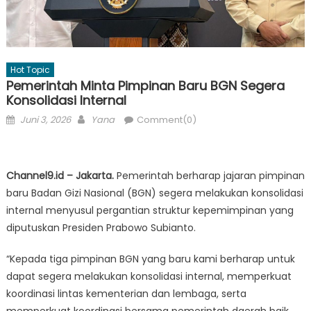
Hot Topic
Pemerintah Minta Pimpinan Baru BGN Segera
Konsolidasi Internal
Posted
Author
Juni 3, 2026
Yana
Comment(0)
on
Channel9.id – Jakarta.
Pemerintah berharap jajaran pimpinan
baru Badan Gizi Nasional (BGN) segera melakukan konsolidasi
internal menyusul pergantian struktur kepemimpinan yang
diputuskan Presiden Prabowo Subianto.
“Kepada tiga pimpinan BGN yang baru kami berharap untuk
dapat segera melakukan konsolidasi internal, memperkuat
koordinasi lintas kementerian dan lembaga, serta
memperkuat koordinasi bersama pemerintah daerah baik