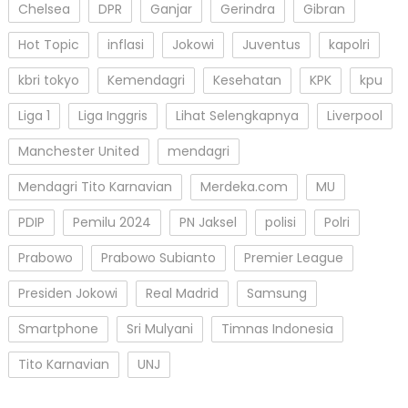
Chelsea
DPR
Ganjar
Gerindra
Gibran
Hot Topic
inflasi
Jokowi
Juventus
kapolri
kbri tokyo
Kemendagri
Kesehatan
KPK
kpu
Liga 1
Liga Inggris
Lihat Selengkapnya
Liverpool
Manchester United
mendagri
Mendagri Tito Karnavian
Merdeka.com
MU
PDIP
Pemilu 2024
PN Jaksel
polisi
Polri
Prabowo
Prabowo Subianto
Premier League
Presiden Jokowi
Real Madrid
Samsung
Smartphone
Sri Mulyani
Timnas Indonesia
Tito Karnavian
UNJ