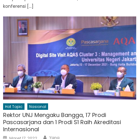
konferensi […]
Hot Topic
Nasional
Rektor UNJ Mengaku Bangga, 17 Prodi
Pascasarjana dan 1 Prodi S1 Raih Akreditasi
Internasional
Author
Posted
Yana
Maret 17, 2022