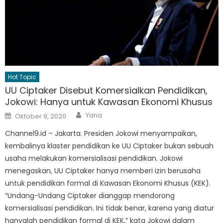
Hot Topic
UU Ciptaker Disebut Komersialkan Pendidikan,
Jokowi: Hanya untuk Kawasan Ekonomi Khusus
Author
Posted
Yana
Oktober 9, 2020
on
Channel9.id – Jakarta. Presiden Jokowi menyampaikan,
kembalinya klaster pendidikan ke UU Ciptaker bukan sebuah
usaha melakukan komersialisasi pendidikan. Jokowi
menegaskan, UU Ciptaker hanya memberi izin berusaha
untuk pendidikan formal di Kawasan Ekonomi Khusus (KEK).
“Undang-Undang Ciptaker dianggap mendorong
komersialisasi pendidikan. Ini tidak benar, karena yang diatur
hanyalah pendidikan formal di KEK,” kata Jokowi dalam