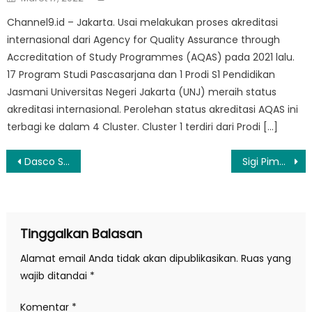
on
Channel9.id – Jakarta. Usai melakukan proses akreditasi
internasional dari Agency for Quality Assurance through
Accreditation of Study Programmes (AQAS) pada 2021 lalu.
17 Program Studi Pascasarjana dan 1 Prodi S1 Pendidikan
Jasmani Universitas Negeri Jakarta (UNJ) meraih status
akreditasi internasional. Perolehan status akreditasi AQAS ini
terbagi ke dalam 4 Cluster. Cluster 1 terdiri dari Prodi […]
Navigasi
Dasco Sambut Baik Perombakan Pimpinan BGN, Nilai Pemerintah Responsif terhadap Masukan Publik
Sigi Pimpin Pengendalian Inflasi di Sulawesi, Kemendagri Apresiasi Kinerja Pemda
pos
Tinggalkan Balasan
Alamat email Anda tidak akan dipublikasikan.
Ruas yang
wajib ditandai
*
Komentar
*