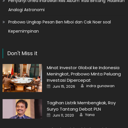
Penyanyi Ghea Indrawari Rilis Album ‘Rasi Bintang’ Hadirkan
Analogi Astronomi
Prabowo Ungkap Pesan Ben Mboi dan Cak Noer soal
Kepemimpinan
Don't Miss it
Minat Investor Global ke Indonesia
Meningkat, Prabowo Minta Peluang
Investasi Dipercepat
Author
Posted
indra gunawan
Juni 15, 2026
on
Tagihan Listrik Membengkak, Roy
Suryo Tantang Debat PLN
Author
Posted
Yana
Juni 11, 2020
on