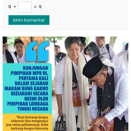
8 +
= 9