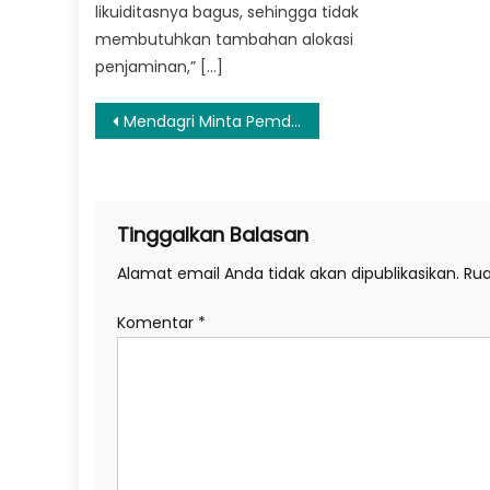
likuiditasnya bagus, sehingga tidak
membutuhkan tambahan alokasi
penjaminan,” […]
Navigasi
Mendagri Minta Pemda Perkuat Forkopimda, FKUB, dan Tim Penanganan Konflik Sosial
pos
Tinggalkan Balasan
Alamat email Anda tidak akan dipublikasikan.
Rua
Komentar
*