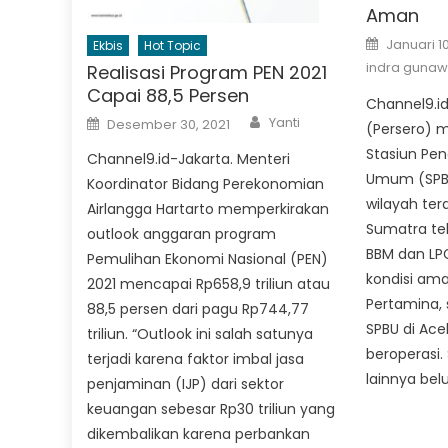
Aman
Posted
Januari 1
Ekbis
Hot Topic
on
indra guna
Realisasi Program PEN 2021
Capai 88,5 Persen
Channel9.id
Author
Posted
Yanti
Desember 30, 2021
(Persero) 
on
Stasiun Pen
Channel9.id-Jakarta. Menteri
Umum (SPBU
Koordinator Bidang Perekonomian
wilayah ter
Airlangga Hartarto memperkirakan
Sumatra tel
outlook anggaran program
BBM dan LPG
Pemulihan Ekonomi Nasional (PEN)
kondisi ama
2021 mencapai Rp658,9 triliun atau
Pertamina, s
88,5 persen dari pagu Rp744,77
SPBU di Ace
triliun. “Outlook ini salah satunya
beroperasi.
terjadi karena faktor imbal jasa
lainnya bel
penjaminan (IJP) dari sektor
keuangan sebesar Rp30 triliun yang
dikembalikan karena perbankan