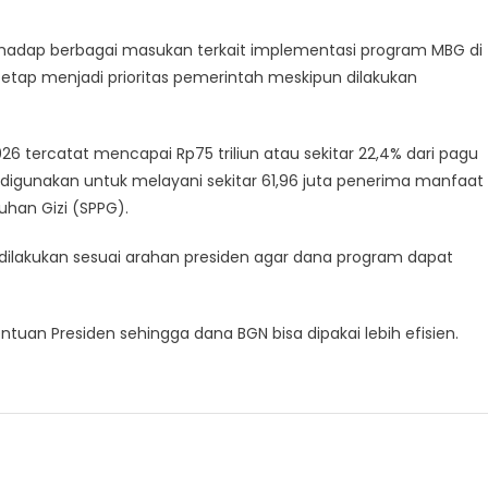
rhadap berbagai masukan terkait implementasi program MBG di
tap menjadi prioritas pemerintah meskipun dilakukan
026 tercatat mencapai Rp75 triliun atau sekitar 22,4% dari pagu
h digunakan untuk melayani sekitar 61,96 juta penerima manfaat
han Gizi (SPPG).
 dilakukan sesuai arahan presiden agar dana program dapat
an Presiden sehingga dana BGN bisa dipakai lebih efisien.