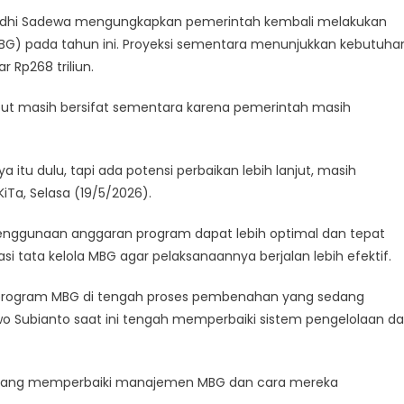
dhi Sadewa
mengungkapkan pemerintah kembali melakukan
(MBG) pada tahun ini. Proyeksi sementara menunjukkan kebutuha
r Rp268 triliun.
ut masih bersifat sementara karena pemerintah masih
 itu dulu, tapi ada potensi perbaikan lebih lanjut, masih
KiTa, Selasa (19/5/2026).
 penggunaan anggaran program dapat lebih optimal dan tepat
i tata kelola MBG agar pelaksanaannya berjalan lebih efektif.
 program MBG di tengah proses pembenahan yang sedang
o Subianto
saat ini tengah memperbaiki sistem pengelolaan d
 sedang memperbaiki manajemen MBG dan cara mereka