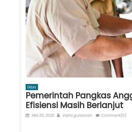
Ekbis
Pemerintah Pangkas Angga
Efisiensi Masih Berlanjut
Posted
Author
Mei 20, 2026
indra gunawan
Comment(0)
on