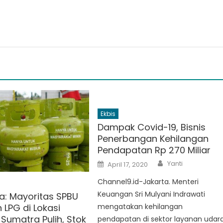
Ekbis
Dampak Covid-19, Bisnis
Penerbangan Kehilangan
Pendapatan Rp 270 Miliar
Author
Posted
Yanti
April 17, 2020
on
Channel9.id-Jakarta. Menteri
Keuangan Sri Mulyani Indrawati
a: Mayoritas SPBU
 LPG di Lokasi
mengatakan kehilangan
Sumatra Pulih, Stok
pendapatan di sektor layanan udar