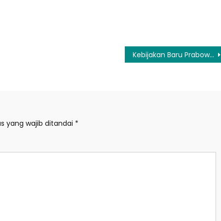
Kebijakan Baru Prabowo: Ekspor Komoditas SDA Dikendalikan BUMN
s yang wajib ditandai
*