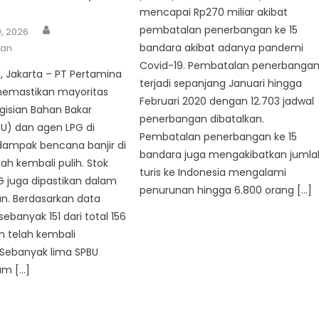
mencapai Rp270 miliar akibat
Author
pembatalan penerbangan ke 15
0, 2026
bandara akibat adanya pandemi
wan
Covid-19. Pembatalan penerbanga
, Jakarta – PT Pertamina
terjadi sepanjang Januari hingga
memastikan mayoritas
Februari 2020 dengan 12.703 jadwal
gisian Bahan Bakar
penerbangan dibatalkan.
) dan agen LPG di
Pembatalan penerbangan ke 15
dampak bencana banjir di
bandara juga mengakibatkan jumla
ah kembali pulih. Stok
turis ke Indonesia mengalami
 juga dipastikan dalam
penurunan hingga 6.800 orang […]
n. Berdasarkan data
ebanyak 151 dari total 156
h telah kembali
 Sebanyak lima SPBU
um […]