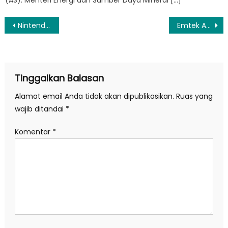
Navigasi
Nintendo Bakal Rilis The Legend of Zelda dan Donkey Kong di Smartphone
Emtek Awali SMLBT 2018 dengan Kemenangan Telak
pos
Tinggalkan Balasan
Alamat email Anda tidak akan dipublikasikan.
Ruas yang
wajib ditandai
*
Komentar
*