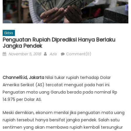
Ekbis
Penguatan Rupiah Diprediksi Hanya Berlaku
Jangka Pendek
Posted
Author
November 5, 2018
Azis
Comment(0)
on
Channel9.id, Jakarta
Nilai tukar rupiah terhadap Dolar
Amerika Serikat (AS) tercatat menguat pada hari ini.
Penguatan mata uang Garuda berada pada nominal Rp
14.975 per Dolar AS.
Meski demikian, ekonom menilai jika penguatan mata uang
rupiah tersebut hanya bersifat jangka pendek. Salah satu
sentimen yang akan membawa rupiah kembali tersungkur