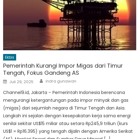
Ekbis
Pemerintah Kurangi Impor Migas dari Timur
Tengah, Fokus Gandeng AS
Author
Posted
indra gunawan
Juli 29, 2025
on
Channel9.id, Jakarta – Pemerintah Indonesia berencana
mengurangi ketergantungan pada impor minyak dan gas
(migas) dari sejumlah negara di Timur Tengah dan Asia.
Langkah ini sejalan dengan kesepakatan kerja sama energi
senilai sekitar US$15 miliar atau setara Rp245,9 triliun (kurs
US$1 = Rp16.395) yang tengah dijalin dengan Amerika Serikat
(AS). Menteri Energi dan Sumber Daya Mineral […]