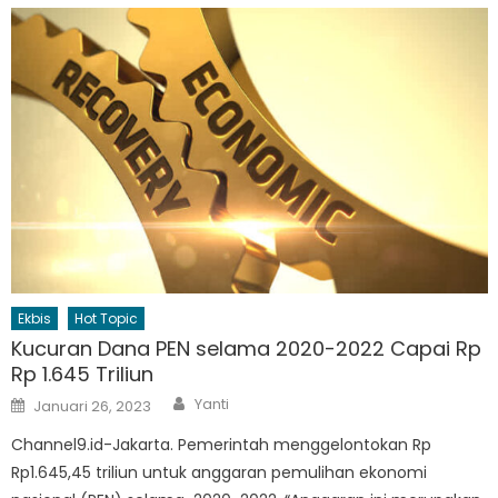
Ekbis
Hot Topic
Kucuran Dana PEN selama 2020-2022 Capai Rp
Rp 1.645 Triliun
Author
Posted
Yanti
Januari 26, 2023
on
Channel9.id-Jakarta. Pemerintah menggelontokan Rp
Rp1.645,45 triliun untuk anggaran pemulihan ekonomi