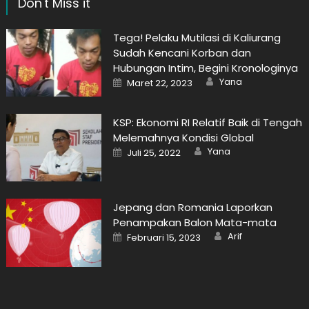
Don't Miss it
Tega! Pelaku Mutilasi di Kaliurang
Sudah Kencani Korban dan
Hubungan Intim, Begini Kronologinya
Author
Posted
Yana
Maret 22, 2023
on
KSP: Ekonomi RI Relatif Baik di Tengah
Melemahnya Kondisi Global
Author
Posted
Yana
Juli 25, 2022
on
Jepang dan Romania Laporkan
Penampakan Balon Mata-mata
Author
Posted
Arif
Februari 15, 2023
on