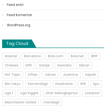
Feed entri
Feed komentar
WordPress.org
Tag Cloud
Arsenal
Barcelona
Bola.com
Bola.net
BPIP
Chelsea
DPR
Ganjar
Gerindra
Gibran
Hot Topic
inflasi
Jokowi
Juventus
kapolri
kbri tokyo
Kemendagri
Kesehatan
KPK
kpu
Liga 1
Liga Inggris
Lihat Selengkapnya
Liverpool
Manchester United
mendagri