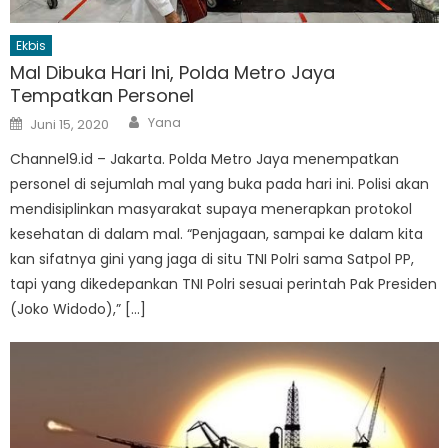
Ekbis
Mal Dibuka Hari Ini, Polda Metro Jaya
Tempatkan Personel
Author
Posted
Yana
Juni 15, 2020
on
Channel9.id – Jakarta. Polda Metro Jaya menempatkan
personel di sejumlah mal yang buka pada hari ini. Polisi akan
mendisiplinkan masyarakat supaya menerapkan protokol
kesehatan di dalam mal. “Penjagaan, sampai ke dalam kita
kan sifatnya gini yang jaga di situ TNI Polri sama Satpol PP,
tapi yang dikedepankan TNI Polri sesuai perintah Pak Presiden
(Joko Widodo),” […]