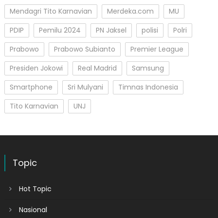
Mendagri Tito Karnavian
Merdeka.com
MU
PDIP
Pemilu 2024
PN Jaksel
polisi
Polri
Prabowo
Prabowo Subianto
Premier League
Presiden Jokowi
Real Madrid
Samsung
Smartphone
Sri Mulyani
Timnas Indonesia
Tito Karnavian
UNJ
Topic
Hot Topic
Nasional