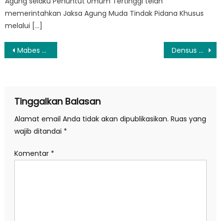
Agung selaku Penuntut Umum Tertinggi telah
memerintahkan Jaksa Agung Muda Tindak Pidana Khusus
melalui […]
Navigasi
Mabes Polri Diserang, Pelaku Diduga Perempuan Teroris Tewas Ditembak Petugas
Densus 88 Dalami Peran Dua Teroris yang Dibekuk di Jatim
pos
Tinggalkan Balasan
Alamat email Anda tidak akan dipublikasikan.
Ruas yang
wajib ditandai
*
Komentar
*