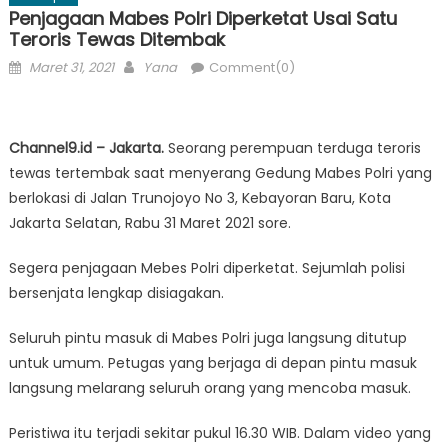
Penjagaan Mabes Polri Diperketat Usai Satu
Teroris Tewas Ditembak
Posted
Author
Maret 31, 2021
Yana
Comment(0)
on
Channel9.id – Jakarta.
Seorang perempuan terduga teroris
tewas tertembak saat menyerang Gedung Mabes Polri yang
berlokasi di Jalan Trunojoyo No 3, Kebayoran Baru, Kota
Jakarta Selatan, Rabu 31 Maret 2021 sore.
Segera penjagaan Mebes Polri diperketat. Sejumlah polisi
bersenjata lengkap disiagakan.
Seluruh pintu masuk di Mabes Polri juga langsung ditutup
untuk umum. Petugas yang berjaga di depan pintu masuk
langsung melarang seluruh orang yang mencoba masuk.
Peristiwa itu terjadi sekitar pukul 16.30 WIB. Dalam video yang