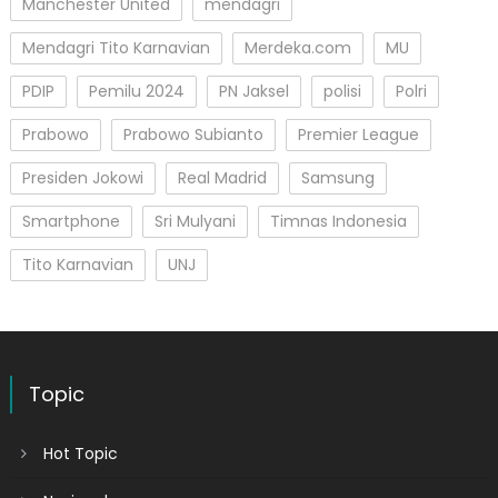
Manchester United
mendagri
Mendagri Tito Karnavian
Merdeka.com
MU
PDIP
Pemilu 2024
PN Jaksel
polisi
Polri
Prabowo
Prabowo Subianto
Premier League
Presiden Jokowi
Real Madrid
Samsung
Smartphone
Sri Mulyani
Timnas Indonesia
Tito Karnavian
UNJ
Topic
Hot Topic