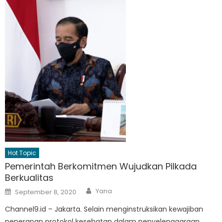
Hot Topic
Pemerintah Berkomitmen Wujudkan Pilkada
Berkualitas
Author
Posted
Yana
September 8, 2020
on
Channel9.id – Jakarta. Selain menginstruksikan kewajiban
penerapan protokol kesehatan dalam penyelenggaraan