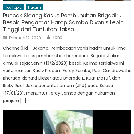
Hot Topic
Hukum
Puncak Sidang Kasus Pembunuhan Brigadir J
Besok, Pengamat Harap Sambo Divonis Lebih
Tinggi dari Tuntutan Jaksa
Author
Posted
Yana
Februari 12, 2023
on
Channel9.id – Jakarta. Pembacaan vonis hakim untuk lima
terdakwa kasus pembunuhan berencana Brigadir J akan
dimulai sejak Senin (13/2/2023) besok. Kelima terdakwa ini
yaitu mantan Kadiv Propam Ferdy Sambo, Putri Candrawathi,
Bharada Richard Eliezer atau Bharada E, Kuat Ma’ruf, dan
Ricky Rizal. Jaksa penuntut umum (JPU) pada Selasa
(17/01/23), menuntut Ferdy Sambo dengan hukuman
penjara […]