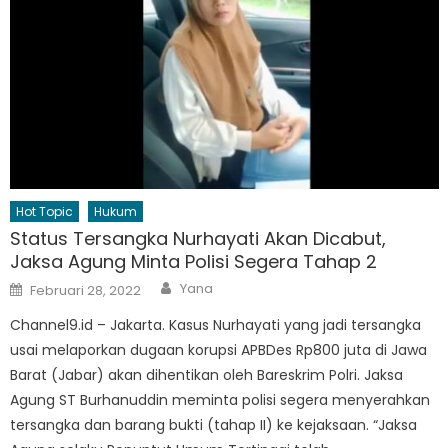
Hot Topic
Hukum
Status Tersangka Nurhayati Akan Dicabut,
Jaksa Agung Minta Polisi Segera Tahap 2
Author
Posted
Yana
Februari 28, 2022
on
Channel9.id – Jakarta. Kasus Nurhayati yang jadi tersangka
usai melaporkan dugaan korupsi APBDes Rp800 juta di Jawa
Barat (Jabar) akan dihentikan oleh Bareskrim Polri. Jaksa
Agung ST Burhanuddin meminta polisi segera menyerahkan
tersangka dan barang bukti (tahap II) ke kejaksaan. “Jaksa