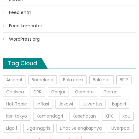
Feed entri
Feed komentar
WordPress.org
Tag Cloud
Arsenal
Barcelona
Bola.com
Bola.net
BPIP
Chelsea
DPR
Ganjar
Gerindra
Gibran
Hot Topic
inflasi
Jokowi
Juventus
kapolri
kbri tokyo
Kemendagri
Kesehatan
KPK
kpu
Liga 1
Liga Inggris
Lihat Selengkapnya
Liverpool