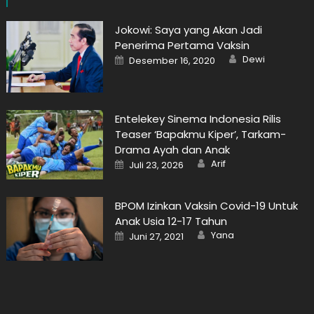
Jokowi: Saya yang Akan Jadi
Penerima Pertama Vaksin
Author
Posted
Dewi
Desember 16, 2020
on
Entelekey Sinema Indonesia Rilis
Teaser ‘Bapakmu Kiper’, Tarkam-
Drama Ayah dan Anak
Author
Posted
Arif
Juli 23, 2026
on
BPOM Izinkan Vaksin Covid-19 Untuk
Anak Usia 12-17 Tahun
Author
Posted
Yana
Juni 27, 2021
on