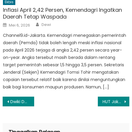
Ekbis
Inflasi April 2,42 Persen, Kemendagri Ingatkan
Daerah Tetap Waspada
Author
Posted
Dewi
Mei 6, 2026
on
Channel9.id-Jakarta. Kemendagri menegaskan pemerintah
daerah (Pemda) tidak boleh lengah meski inflasi nasional
pada April 2026 terjaga di angka 2,42 persen secara year-
on-year. Angka tersebut masih berada dalam rentang
target pemerintah sebesar 1,5 hingga 3,5 persen. Sekretaris
Jenderal (Sekjen) Kemendagri Tomsi Tohir mengatakan
capaian tersebut relatif baik karena dinilai menguntungkan
baik bagi konsumen maupun produsen. Namun, […]
Navigasi
Dwiki Dharmawan Kolaborasi Sandhy Sondoro Rilis Ulang Lagu ‘Gemilang’
HUT Jakarta ke-497, Tarif MRT, LRT dan Transjakarta Cuma Rp1
pos