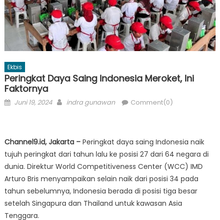
Ekbis
Peringkat Daya Saing Indonesia Meroket, Ini
Faktornya
Posted
Author
Juni 19, 2024
indra gunawan
Comment(0)
on
Channel9.id, Jakarta –
Peringkat daya saing Indonesia naik
tujuh peringkat dari tahun lalu ke posisi 27 dari 64 negara di
dunia. Direktur World Competitiveness Center (WCC) IMD
Arturo Bris menyampaikan selain naik dari posisi 34 pada
tahun sebelumnya, Indonesia berada di posisi tiga besar
setelah Singapura dan Thailand untuk kawasan Asia
Tenggara.