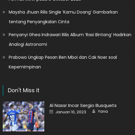
Maysha Jhuan Rilis Single ‘Kamu Doang’ Gambarkan
tentang Penyangkalan Cinta
Penyanyi Ghea Indrawari Rilis Album ‘Rasi Bintang’ Hadirkan
Analogi Astronomi
Prabowo Ungkap Pesan Ben Mboi dan Cak Noer soal
Kepemimpinan
Don't Miss it
Al Nassr Incar Sergio Busquets
Author
Posted
Yana
Januari 10, 2023
on