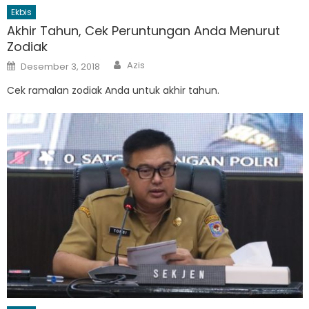
Ekbis
Akhir Tahun, Cek Peruntungan Anda Menurut
Zodiak
Author
Posted
Azis
Desember 3, 2018
on
Cek ramalan zodiak Anda untuk akhir tahun.