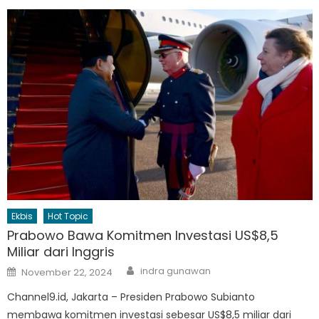
Ekbis
Hot Topic
Prabowo Bawa Komitmen Investasi US$8,5
Miliar dari Inggris
Author
Posted
indra gunawan
November 22, 2024
on
Channel9.id, Jakarta – Presiden Prabowo Subianto
membawa komitmen investasi sebesar US$8,5 miliar dari