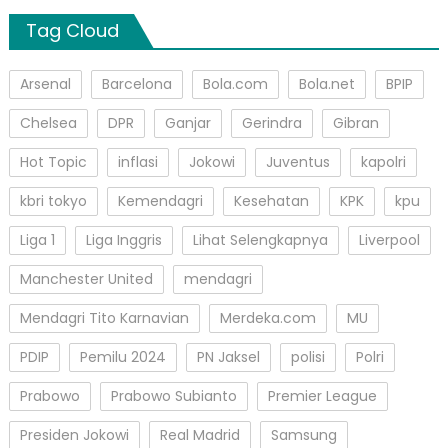
Tag Cloud
Arsenal
Barcelona
Bola.com
Bola.net
BPIP
Chelsea
DPR
Ganjar
Gerindra
Gibran
Hot Topic
inflasi
Jokowi
Juventus
kapolri
kbri tokyo
Kemendagri
Kesehatan
KPK
kpu
Liga 1
Liga Inggris
Lihat Selengkapnya
Liverpool
Manchester United
mendagri
Mendagri Tito Karnavian
Merdeka.com
MU
PDIP
Pemilu 2024
PN Jaksel
polisi
Polri
Prabowo
Prabowo Subianto
Premier League
Presiden Jokowi
Real Madrid
Samsung