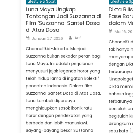
Lifestyle & Sport
Lifestyle & S
Luna Maya Ungkap
Dikta Rili
Tantangan Jadi Suzzanna di
Fase Baru
Film ‘Suzzanna: Santet Dosa
dalam Mu
di Atas Dosa’
Posted
Mei 16, 2
on
Author
Posted
Arif
Januari 27, 2026
on
Channel9.id
Channel9.id-Jakarta. Menjadi
tak hanya h
Suzzanna bukan sekadar peran bagi
menyampaik
Luna Maya. Ini adalah perjalanan
dengan Dikt
menyusuri jejak legenda horor yang
terbarunya 
telah hidup lama di ingatan kolektif
‘Unapologet
penonton Indonesia. Dalam film
Dikta memil
Suzzanna: Santet Dosa di Atas Dosa,
bahasa Inggr
Luna kembali dipercaya
terbarunya 
menghidupkan sosok ikonik ratu
bersalah untu
horor dengan pendekatan yang
begitulah k
berbeda dan lebih manusiawi.
dirangkum 
Bayang-bayang besar Suzzanna
satu kata [