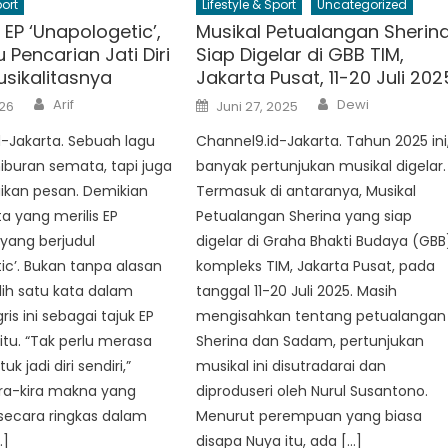
port
Lifestyle & Sport
Uncategorized
s EP ‘Unapologetic’,
Musikal Petualangan Sherin
 Pencarian Jati Diri
Siap Digelar di GBB TIM,
sikalitasnya
Jakarta Pusat, 11-20 Juli 202
Author
Author
Posted
Arif
Dewi
026
Juni 27, 2025
on
-Jakarta. Sebuah lagu
Channel9.id-Jakarta. Tahun 2025 ini
iburan semata, tapi juga
banyak pertunjukan musikal digelar.
an pesan. Demikian
Termasuk di antaranya, Musikal
a yang merilis EP
Petualangan Sherina yang siap
yang berjudul
digelar di Graha Bhakti Budaya (GBB
ic’. Bukan tanpa alasan
kompleks TIM, Jakarta Pusat, pada
ih satu kata dalam
tanggal 11-20 Juli 2025. Masih
is ini sebagai tajuk EP
mengisahkan tentang petualangan
itu. “Tak perlu merasa
Sherina dan Sadam, pertunjukan
k jadi diri sendiri,”
musikal ini disutradarai dan
ira-kira makna yang
diproduseri oleh Nurul Susantono.
secara ringkas dalam
Menurut perempuan yang biasa
…]
disapa Nuya itu, ada […]