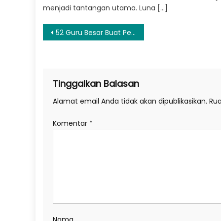
menjadi tantangan utama. Luna […]
Navigasi
52 Guru Besar Buat Petisi Dukung Gebrakan Mahfud MD, Tuntaskan TPPU Rp 349 Triliun
pos
Tinggalkan Balasan
Alamat email Anda tidak akan dipublikasikan.
Rua
Komentar
*
Nama