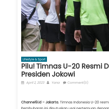
Lifestyle & Sport
Pilu! Timnas U-20 Resmi 
Presiden Jokowi
Posted
Author
April 2, 2023
Yana
Comment(0)
on
Channel9.id – Jakarta.
Timnas Indonesia U-20 resmi 
Pembubaran ini diputuskan usai pertemuan dengan P