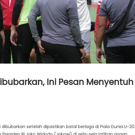
Dibubarkan, Ini Pesan Menyentuh
dibubarkan setelah dipastikan batal berlaga di Piala Dunia U-20
residen RI Joko Widodo (Jokowi) di sela-sela latihan ringan