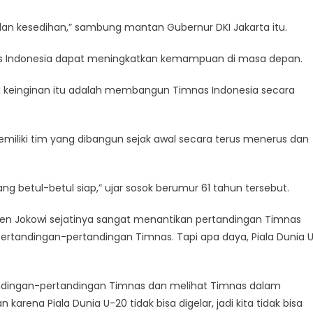
dan kesedihan,” sambung mantan Gubernur DKI Jakarta itu.
s Indonesia dapat meningkatkan kemampuan di masa depan.
 keinginan itu adalah membangun Timnas Indonesia secara
miliki tim yang dibangun sejak awal secara terus menerus dan
g betul-betul siap,” ujar sosok berumur 61 tahun tersebut.
den Jokowi sejatinya sangat menantikan pertandingan Timnas
t pertandingan-pertandingan Timnas. Tapi apa daya, Piala Dunia 
rtandingan-pertandingan Timnas dan melihat Timnas dalam
arena Piala Dunia U-20 tidak bisa digelar, jadi kita tidak bisa