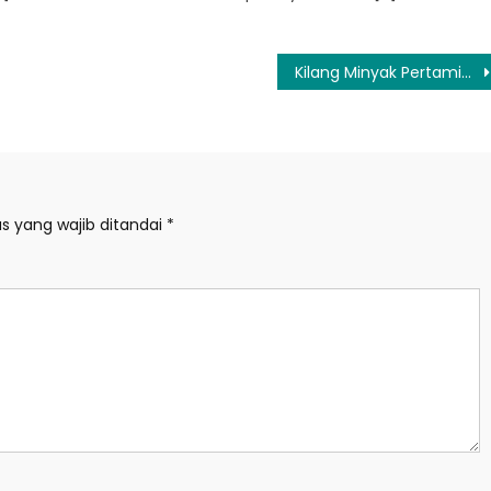
Kilang Minyak Pertamina Dumai Meledak
s yang wajib ditandai
*