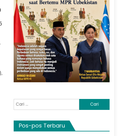
a
5
,
),
Cari
untuk:
Pos-pos Terbaru