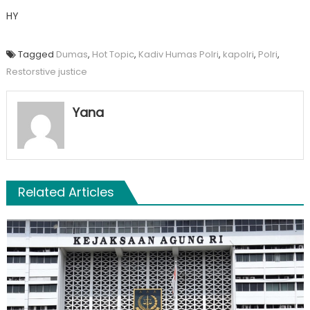
HY
Tagged
Dumas
,
Hot Topic
,
Kadiv Humas Polri
,
kapolri
,
Polri
,
Restorstive justice
Yana
Related Articles