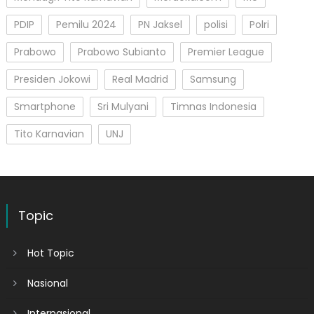
PDIP
Pemilu 2024
PN Jaksel
polisi
Polri
Prabowo
Prabowo Subianto
Premier League
Presiden Jokowi
Real Madrid
Samsung
Smartphone
Sri Mulyani
Timnas Indonesia
Tito Karnavian
UNJ
Topic
Hot Topic
Nasional
Internasional