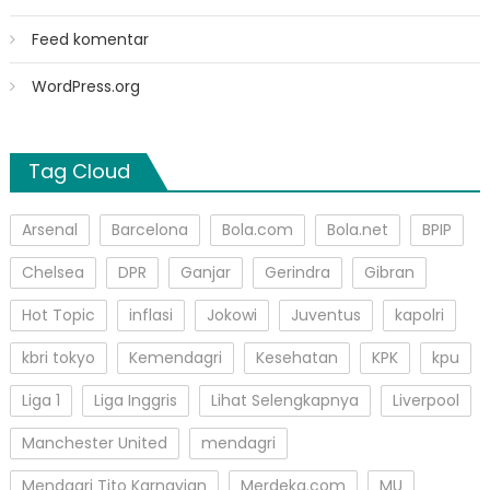
Feed komentar
WordPress.org
Tag Cloud
Arsenal
Barcelona
Bola.com
Bola.net
BPIP
Chelsea
DPR
Ganjar
Gerindra
Gibran
Hot Topic
inflasi
Jokowi
Juventus
kapolri
kbri tokyo
Kemendagri
Kesehatan
KPK
kpu
Liga 1
Liga Inggris
Lihat Selengkapnya
Liverpool
Manchester United
mendagri
Mendagri Tito Karnavian
Merdeka.com
MU