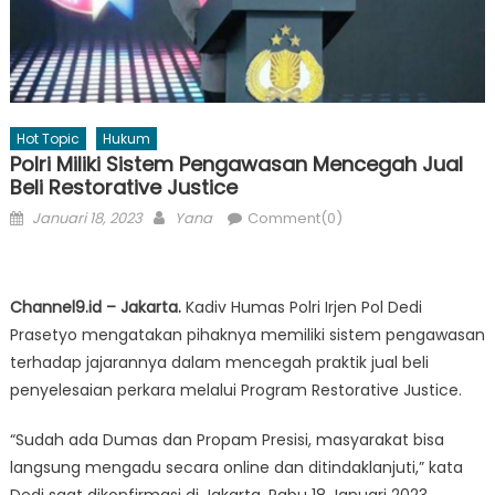
Hot Topic
Hukum
Polri Miliki Sistem Pengawasan Mencegah Jual
Beli Restorative Justice
Posted
Author
Januari 18, 2023
Yana
Comment(0)
on
Channel9.id – Jakarta.
Kadiv Humas Polri Irjen Pol Dedi
Prasetyo mengatakan pihaknya memiliki sistem pengawasan
terhadap jajarannya dalam mencegah praktik jual beli
penyelesaian perkara melalui Program Restorative Justice.
“Sudah ada Dumas dan Propam Presisi, masyarakat bisa
langsung mengadu secara online dan ditindaklanjuti,” kata