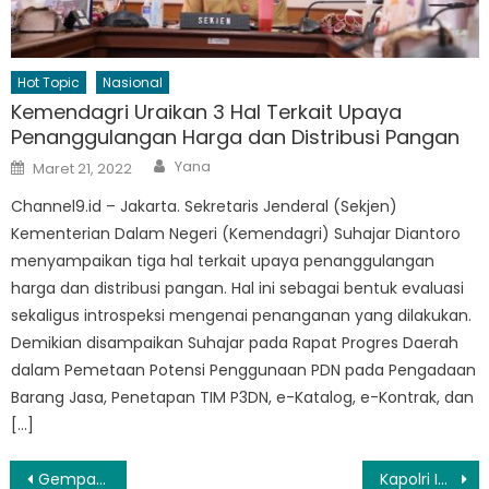
Hot Topic
Nasional
Kemendagri Uraikan 3 Hal Terkait Upaya
Penanggulangan Harga dan Distribusi Pangan
Author
Posted
Yana
Maret 21, 2022
on
Channel9.id – Jakarta. Sekretaris Jenderal (Sekjen)
Kementerian Dalam Negeri (Kemendagri) Suhajar Diantoro
menyampaikan tiga hal terkait upaya penanggulangan
harga dan distribusi pangan. Hal ini sebagai bentuk evaluasi
sekaligus introspeksi mengenai penanganan yang dilakukan.
Demikian disampaikan Suhajar pada Rapat Progres Daerah
dalam Pemetaan Potensi Penggunaan PDN pada Pengadaan
Barang Jasa, Penetapan TIM P3DN, e-Katalog, e-Kontrak, dan
[…]
Navigasi
Gempa Magnitudo 6,3 Guncang Gorontalo, Warga Panik dan Pusing
Kapolri Instruksikan Jajarannya Kawal Anggaran Pemda