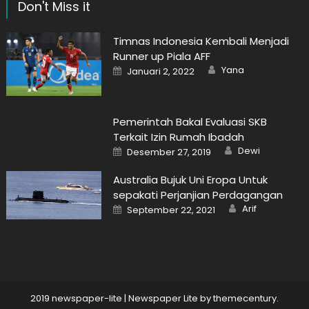
Don't Miss it
Timnas Indonesia Kembali Menjadi
Runner up Piala AFF
Author
Posted
Yana
Januari 2, 2022
on
Pemerintah Bakal Evaluasi SKB
Terkait Izin Rumah Ibadah
Author
Posted
Dewi
Desember 27, 2019
on
Australia Bujuk Uni Eropa Untuk
sepakati Perjanjian Perdagangan
Author
Posted
Arif
September 22, 2021
on
2019 newspaper-lite
|
Newspaper Lite by
themecentury
.