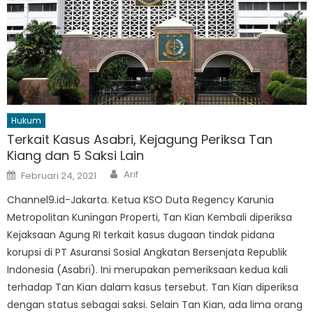
Hukum
Terkait Kasus Asabri, Kejagung Periksa Tan
Kiang dan 5 Saksi Lain
Author
Posted
Arif
Februari 24, 2021
on
Channel9.id-Jakarta. Ketua KSO Duta Regency Karunia
Metropolitan Kuningan Properti, Tan Kian Kembali diperiksa
Kejaksaan Agung RI terkait kasus dugaan tindak pidana
korupsi di PT Asuransi Sosial Angkatan Bersenjata Republik
Indonesia (Asabri). Ini merupakan pemeriksaan kedua kali
terhadap Tan Kian dalam kasus tersebut. Tan Kian diperiksa
dengan status sebagai saksi. Selain Tan Kian, ada lima orang