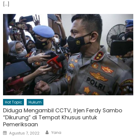
[…]
Hot Topic
Hukum
Diduga Mengambil CCTV, Irjen Ferdy Sambo
“Dikurung” di Tempat Khusus untuk
Pemeriksaan
Author
Posted
Yana
Agustus 7, 2022
on