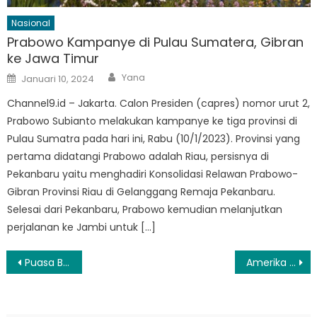
Nasional
Prabowo Kampanye di Pulau Sumatera, Gibran
ke Jawa Timur
Author
Posted
Yana
Januari 10, 2024
on
Channel9.id – Jakarta. Calon Presiden (capres) nomor urut 2,
Prabowo Subianto melakukan kampanye ke tiga provinsi di
Pulau Sumatra pada hari ini, Rabu (10/1/2023). Provinsi yang
pertama didatangi Prabowo adalah Riau, persisnya di
Pekanbaru yaitu menghadiri Konsolidasi Relawan Prabowo-
Gibran Provinsi Riau di Gelanggang Remaja Pekanbaru.
Selesai dari Pekanbaru, Prabowo kemudian melanjutkan
perjalanan ke Jambi untuk […]
Navigasi
Puasa Bikin Lesu dan Lemas? Atasi dengan Tips ini
Amerika Akan Menarik Pasukannya dari Afghanistan
pos