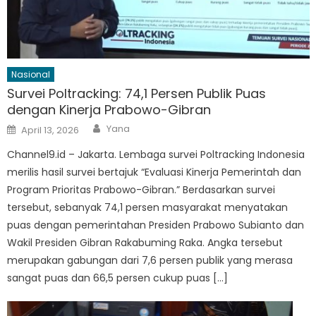
Nasional
Survei Poltracking: 74,1 Persen Publik Puas
dengan Kinerja Prabowo-Gibran
Author
Posted
Yana
April 13, 2026
on
Channel9.id – Jakarta. Lembaga survei Poltracking Indonesia
merilis hasil survei bertajuk “Evaluasi Kinerja Pemerintah dan
Program Prioritas Prabowo-Gibran.” Berdasarkan survei
tersebut, sebanyak 74,1 persen masyarakat menyatakan
puas dengan pemerintahan Presiden Prabowo Subianto dan
Wakil Presiden Gibran Rakabuming Raka. Angka tersebut
merupakan gabungan dari 7,6 persen publik yang merasa
sangat puas dan 66,5 persen cukup puas […]