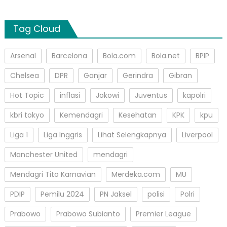
Tag Cloud
Arsenal
Barcelona
Bola.com
Bola.net
BPIP
Chelsea
DPR
Ganjar
Gerindra
Gibran
Hot Topic
inflasi
Jokowi
Juventus
kapolri
kbri tokyo
Kemendagri
Kesehatan
KPK
kpu
Liga 1
Liga Inggris
Lihat Selengkapnya
Liverpool
Manchester United
mendagri
Mendagri Tito Karnavian
Merdeka.com
MU
PDIP
Pemilu 2024
PN Jaksel
polisi
Polri
Prabowo
Prabowo Subianto
Premier League