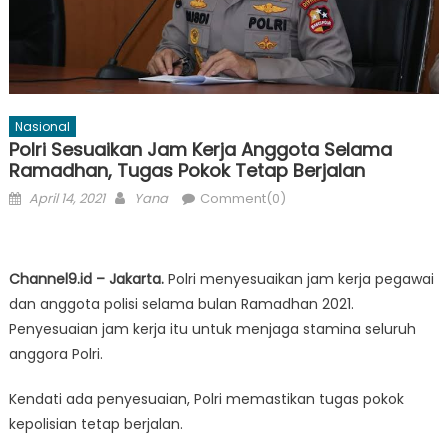
Nasional
Polri Sesuaikan Jam Kerja Anggota Selama
Ramadhan, Tugas Pokok Tetap Berjalan
Posted
Author
April 14, 2021
Yana
Comment(0)
on
Channel9.id – Jakarta.
Polri menyesuaikan jam kerja pegawai
dan anggota polisi selama bulan Ramadhan 2021.
Penyesuaian jam kerja itu untuk menjaga stamina seluruh
anggora Polri.
Kendati ada penyesuaian, Polri memastikan tugas pokok
kepolisian tetap berjalan.