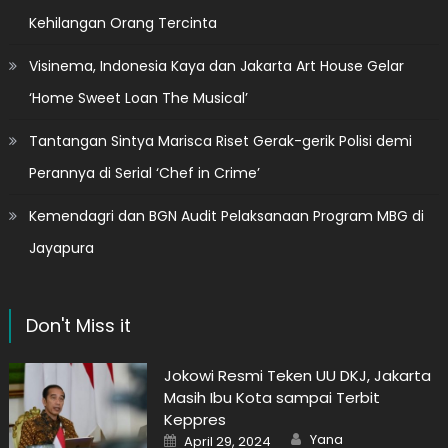
Kehilangan Orang Tercinta
Visinema, Indonesia Kaya dan Jakarta Art House Gelar
‘Home Sweet Loan The Musical’
Tantangan Sintya Marisca Riset Gerak-gerik Polisi demi
Perannya di Serial ‘Chef in Crime’
Kemendagri dan BGN Audit Pelaksanaan Program MBG di
Jayapura
Don't Miss it
Jokowi Resmi Teken UU DKJ, Jakarta
Masih Ibu Kota sampai Terbit
Keppres
Author
Posted
Yana
April 29, 2024