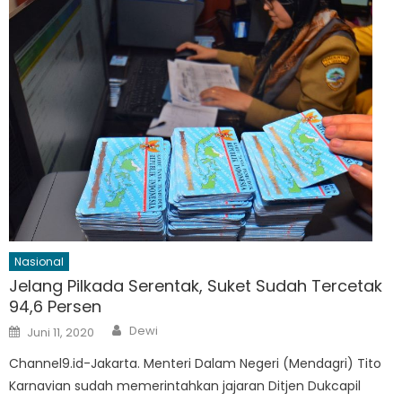
Nasional
Jelang Pilkada Serentak, Suket Sudah Tercetak
94,6 Persen
Author
Posted
Dewi
Juni 11, 2020
on
Channel9.id-Jakarta. Menteri Dalam Negeri (Mendagri) Tito
Karnavian sudah memerintahkan jajaran Ditjen Dukcapil