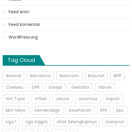
Feed entri
Feed komentar
WordPress.org
Tag Cloud
Arsenal
Barcelona
Bola.com
Bola.net
BPIP
Chelsea
DPR
Ganjar
Gerindra
Gibran
Hot Topic
inflasi
Jokowi
Juventus
kapolri
kbri tokyo
Kemendagri
Kesehatan
KPK
kpu
Liga 1
Liga Inggris
Lihat Selengkapnya
Liverpool