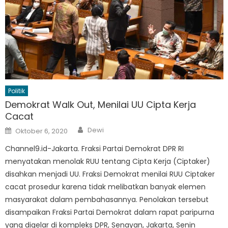
Politik
Demokrat Walk Out, Menilai UU Cipta Kerja
Cacat
Author
Posted
Dewi
Oktober 6, 2020
on
Channel9.id-Jakarta. Fraksi Partai Demokrat DPR RI
menyatakan menolak RUU tentang Cipta Kerja (Ciptaker)
disahkan menjadi UU. Fraksi Demokrat menilai RUU Ciptaker
cacat prosedur karena tidak melibatkan banyak elemen
masyarakat dalam pembahasannya. Penolakan tersebut
disampaikan Fraksi Partai Demokrat dalam rapat paripurna
yang digelar di kompleks DPR, Senayan, Jakarta, Senin