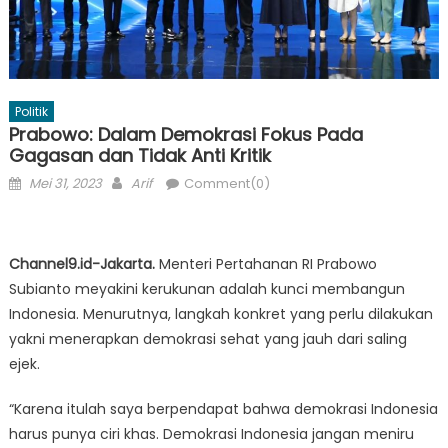
Politik
Prabowo: Dalam Demokrasi Fokus Pada
Gagasan dan Tidak Anti Kritik
Posted
Author
Mei 31, 2023
Arif
Comment(0)
on
Channel9.id-Jakarta.
Menteri Pertahanan RI Prabowo
Subianto meyakini kerukunan adalah kunci membangun
Indonesia. Menurutnya, langkah konkret yang perlu dilakukan
yakni menerapkan demokrasi sehat yang jauh dari saling
ejek.
“Karena itulah saya berpendapat bahwa demokrasi Indonesia
harus punya ciri khas. Demokrasi Indonesia jangan meniru