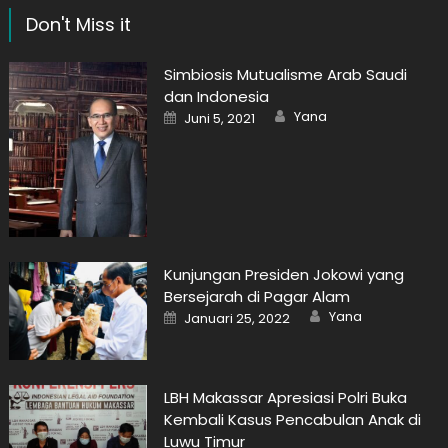
Don't Miss it
Simbiosis Mutualisme Arab Saudi
dan Indonesia
Author
Posted
Yana
Juni 5, 2021
on
Kunjungan Presiden Jokowi yang
Bersejarah di Pagar Alam
Author
Posted
Yana
Januari 25, 2022
on
LBH Makassar Apresiasi Polri Buka
Kembali Kasus Pencabulan Anak di
Luwu Timur