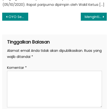
(05/10/2020). Rapat paripurna dipimpin oleh Wakil Ketua […]
Navigasi
OYO Sebut Perbesar Jumlah Properti Syariah
Mengintip Rahasia Kebahagiaan Orang Finlandia
pos
Tinggalkan Balasan
Alamat email Anda tidak akan dipublikasikan.
Ruas yang
wajib ditandai
*
Komentar
*