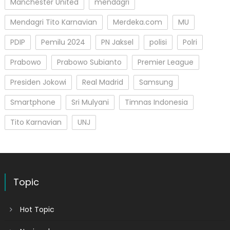
Manchester United
mendagri
Mendagri Tito Karnavian
Merdeka.com
MU
PDIP
Pemilu 2024
PN Jaksel
polisi
Polri
Prabowo
Prabowo Subianto
Premier League
Presiden Jokowi
Real Madrid
Samsung
Smartphone
Sri Mulyani
Timnas Indonesia
Tito Karnavian
UNJ
Topic
Hot Topic