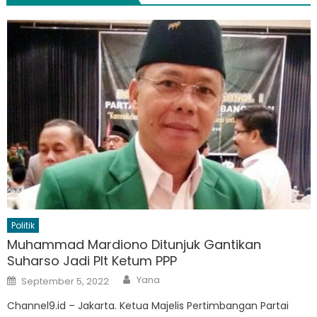
Politik
Muhammad Mardiono Ditunjuk Gantikan
Suharso Jadi Plt Ketum PPP
Author
Posted
Yana
September 5, 2022
on
Channel9.id – Jakarta. Ketua Majelis Pertimbangan Partai