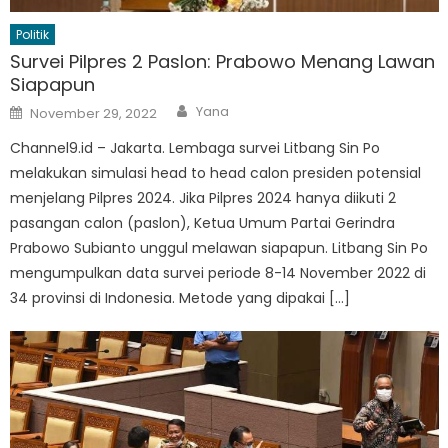
Politik
Survei Pilpres 2 Paslon: Prabowo Menang Lawan
Siapapun
Author
Posted
Yana
November 29, 2022
on
Channel9.id – Jakarta. Lembaga survei Litbang Sin Po
melakukan simulasi head to head calon presiden potensial
menjelang Pilpres 2024. Jika Pilpres 2024 hanya diikuti 2
pasangan calon (paslon), Ketua Umum Partai Gerindra
Prabowo Subianto unggul melawan siapapun. Litbang Sin Po
mengumpulkan data survei periode 8-14 November 2022 di
34 provinsi di Indonesia. Metode yang dipakai […]