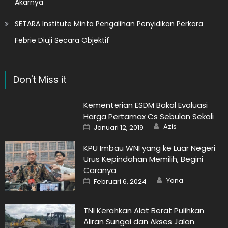
Akarnya
SETARA Institute Minta Pengalihan Penyidikan Perkara
Febrie Diuji Secara Objektif
Don't Miss it
Kementerian ESDM Bakal Evaluasi
Harga Pertamax Cs Sebulan Sekali
Author
Posted
Azis
Januari 12, 2019
on
KPU Imbau WNI yang ke Luar Negeri
Urus Kepindahan Memilih, Begini
Caranya
Author
Posted
Yana
Februari 6, 2024
on
TNI Kerahkan Alat Berat Pulihkan
Aliran Sungai dan Akses Jalan