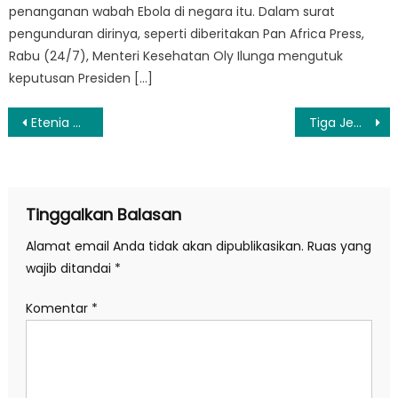
penanganan wabah Ebola di negara itu. Dalam surat
pengunduran dirinya, seperti diberitakan Pan Africa Press,
Rabu (24/7), Menteri Kesehatan Oly Ilunga mengutuk
keputusan Presiden […]
Navigasi
Etenia Croft Rilis ‘Selalu Bersama’ tentang Keabadian Hubungan Anak dan Orangtua
Tiga Jemaah Haji Indonesia Belum Ditemukan, PPIH Terus Lakukan Pencarian Intensif
pos
Tinggalkan Balasan
Alamat email Anda tidak akan dipublikasikan.
Ruas yang
wajib ditandai
*
Komentar
*