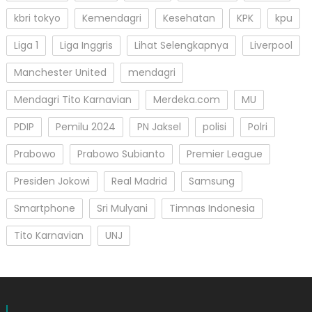
kbri tokyo
Kemendagri
Kesehatan
KPK
kpu
Liga 1
Liga Inggris
Lihat Selengkapnya
Liverpool
Manchester United
mendagri
Mendagri Tito Karnavian
Merdeka.com
MU
PDIP
Pemilu 2024
PN Jaksel
polisi
Polri
Prabowo
Prabowo Subianto
Premier League
Presiden Jokowi
Real Madrid
Samsung
Smartphone
Sri Mulyani
Timnas Indonesia
Tito Karnavian
UNJ