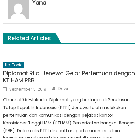
Yana
Related Articles
Hot Topic
Diplomat RI di Jenewa Gelar Pertemuan dengan
KT HAM PBB
Author
Posted
Dewi
September 5, 2019
on
Channel9.id-Jakarta. Diplomat yang bertugas di Perutusan
Tetap Republik Indonesia (PTRI) Jenewa telah melakukan
pertemuan dan komunikasi dengan pejabat kantor
Komisioner Tinggi HAM (KTHAM) Perserikatan bangsa-Bangsa
(PBB). Dalam rilis PTRI disebutkan. pertemuan ini selain