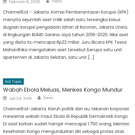
Posted
Yana
Februari 8, 2025
on
Channel9.id – Jakarta. Komisi Pemberantasan Korupsi (KPK)
menyita sejumlah aset milik salah satu tersangka kasus
dugaan korupsi pengadaan lahan di Rorotan, Jakarta Utara,
di lingkungan BUMD Sarana Jaya tahun 2019-2020. Nilai aset
yang disita itu mencapai Rp22 miliar. Juru Bicara KPK Tessa
Mahardhika mengatakan aset tersebut berupa satu unit
apartemen di Jakarta Selatan, satu unit […]
Hot Topic
Wabah Ebola Meluas, Menkes Kongo Mundur
Author
Posted
Dewi
Juli 24, 2019
on
Channel9.id-Jakarta. Kisruh politik dan isu tekanan korporasi
mewarnai wabah maut Ebola di Republik Demokratik Kongo.
Di saat korban sudah hampir mencapai 1.750 orang, Menteri
Kesehatan Kongo mengundurkan diri sebagai protes atas