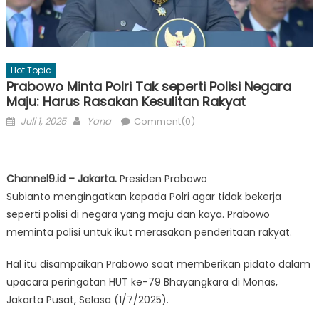
Hot Topic
Prabowo Minta Polri Tak seperti Polisi Negara
Maju: Harus Rasakan Kesulitan Rakyat
Posted
Author
Juli 1, 2025
Yana
Comment(0)
on
Channel9.id – Jakarta.
Presiden Prabowo
Subianto mengingatkan kepada Polri agar tidak bekerja
seperti polisi di negara yang maju dan kaya. Prabowo
meminta polisi untuk ikut merasakan penderitaan rakyat.
Hal itu disampaikan Prabowo saat memberikan pidato dalam
upacara peringatan HUT ke-79 Bhayangkara di Monas,
Jakarta Pusat, Selasa (1/7/2025).