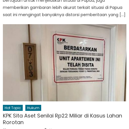
bertujuan untuk menjelaskan situasi di Papua, juga
memberikan gambaran lebih akurat terkait situasi di Papua
saat ini mengingat banyaknya distorsi pemberitaan yang […]
Hot Topic
Hukum
KPK Sita Aset Senilai Rp22 Miliar di Kasus Lahan
Rorotan
Author