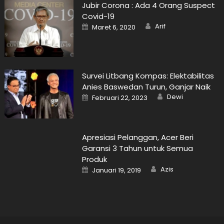
Jubir Corona : Ada 4 Orang Suspect
Covid-19
Author
Posted
Arif
Maret 6, 2020
on
Survei Litbang Kompas: Elektabilitas
Anies Baswedan Turun, Ganjar Naik
Author
Posted
Dewi
Februari 22, 2023
on
Apresiasi Pelanggan, Acer Beri
Garansi 3 Tahun untuk Semua
Produk
Author
Posted
Azis
Januari 19, 2019
on