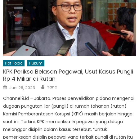
Hot Topic
Hukum
KPK Periksa Belasan Pegawai, Usut Kasus Pungli
Rp 4 Miliar di Rutan
Author
Posted
Yana
Juni 28, 2023
on
Channel9.id – Jakarta. Proses penyelidikan pidana mengenai
dugaan pungutan liar (pungli) di rumah tahanan (rutan)
Komisi Pemberantasan Korupsi (KPK) masih berjalan hingga
saat ini. Terkini, KPK memeriksa 15 pegawai yang diduga
melanggar disiplin dalam kasus tersebut. “Untuk
pemeriksaan disiplin pegawai yang terkait pungli di rutan itu