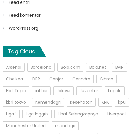
Feed entri
Feed komentar
WordPress.org
Tag Cloud
Arsenal
Barcelona
Bola.com
Bola.net
BPIP
Chelsea
DPR
Ganjar
Gerindra
Gibran
Hot Topic
inflasi
Jokowi
Juventus
kapolri
kbri tokyo
Kemendagri
Kesehatan
KPK
kpu
Liga 1
Liga Inggris
Lihat Selengkapnya
Liverpool
Manchester United
mendagri