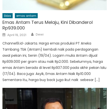
Ekbis
emas antam
Emas Antam Terus Melaju, Kini Dibanderol
Rp939.000
Author
Posted
Dewi
April 19, 2021
on
Channel9.id-Jakarta. Harga emas produksi PT Aneka
Tambang Tbk (Antam) kembali naik pada perdagangan
awal pekan ini, Senin (19/04). Logam mulia Antam dijual
Rp939.000 per gram atau naik Rp2.000. Sebelumnya, harga
emas Antam berada di level Rp937.000 pada akhir pekan lalu
(17/04). Baca juga: Asyik, Emas Antam Naik Rp10.000
Sementara itu, harga buy back juga ikut naik sebesar […]