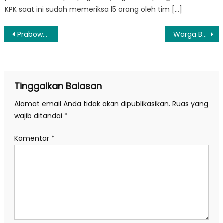
KPK saat ini sudah memeriksa 15 orang oleh tim […]
Navigasi
Prabowo dan PM Modi Sepakat Perkuat Kerja Sama Politik, Keamanan dan Penanggulangan Terorisme
Warga Bener Meriah Apresiasi Satgas PRR, Jembatan Enang-Enang Diperkuat
pos
Tinggalkan Balasan
Alamat email Anda tidak akan dipublikasikan.
Ruas yang
wajib ditandai
*
Komentar
*