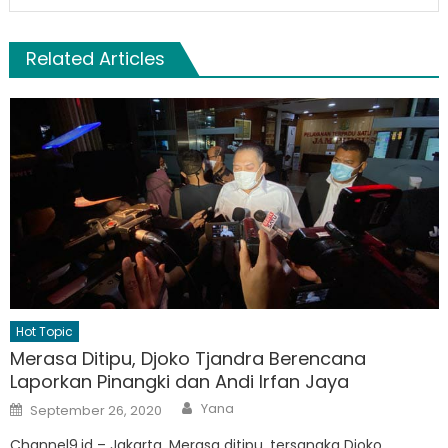
Related Articles
Hot Topic
Merasa Ditipu, Djoko Tjandra Berencana
Laporkan Pinangki dan Andi Irfan Jaya
Author
Posted
Yana
September 26, 2020
on
Channel9.id – Jakarta. Merasa ditipu, tersangka Djoko