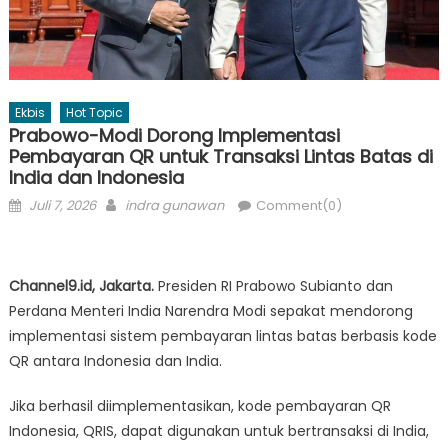
Ekbis
Hot Topic
Prabowo-Modi Dorong Implementasi
Pembayaran QR untuk Transaksi Lintas Batas di
India dan Indonesia
Posted
Author
Juli 7, 2026
indra gunawan
Comment(0)
on
Channel9.id, Jakarta.
Presiden RI Prabowo Subianto dan
Perdana Menteri India Narendra Modi sepakat mendorong
implementasi sistem pembayaran lintas batas berbasis kode
QR antara Indonesia dan India.
Jika berhasil diimplementasikan, kode pembayaran QR
Indonesia, QRIS, dapat digunakan untuk bertransaksi di India,