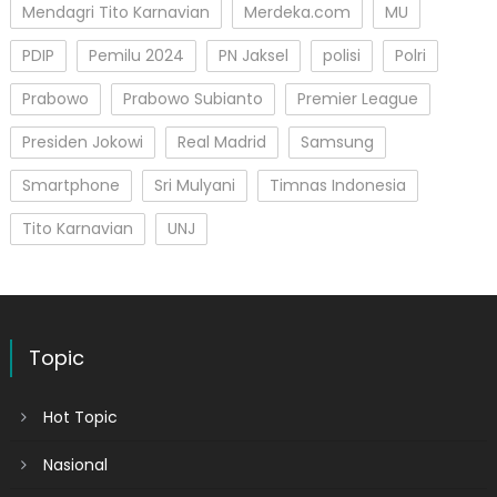
Mendagri Tito Karnavian
Merdeka.com
MU
PDIP
Pemilu 2024
PN Jaksel
polisi
Polri
Prabowo
Prabowo Subianto
Premier League
Presiden Jokowi
Real Madrid
Samsung
Smartphone
Sri Mulyani
Timnas Indonesia
Tito Karnavian
UNJ
Topic
Hot Topic
Nasional