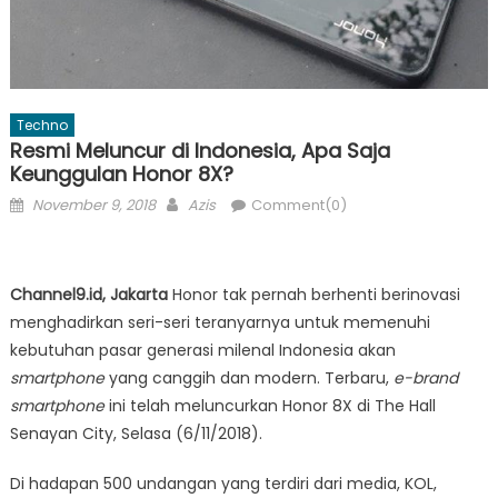
Techno
Resmi Meluncur di Indonesia, Apa Saja
Keunggulan Honor 8X?
Posted
Author
November 9, 2018
Azis
Comment(0)
on
Channel9.id, Jakarta
Honor tak pernah berhenti berinovasi
menghadirkan seri-seri teranyarnya untuk memenuhi
kebutuhan pasar generasi milenal Indonesia akan
smartphone
yang canggih dan modern. Terbaru,
e-brand
smartphone
ini telah meluncurkan Honor 8X di The Hall
Senayan City, Selasa (6/11/2018).
Di hadapan 500 undangan yang terdiri dari media, KOL,