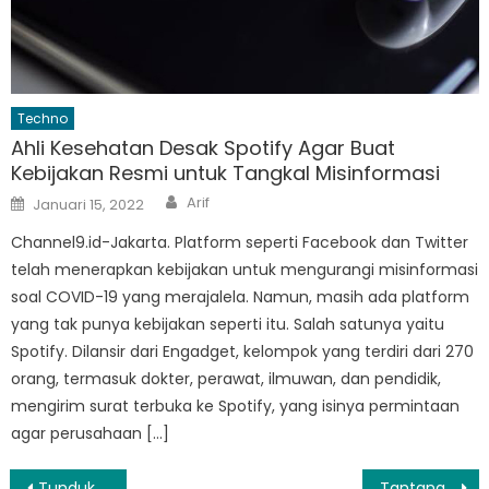
Techno
Ahli Kesehatan Desak Spotify Agar Buat
Kebijakan Resmi untuk Tangkal Misinformasi
Author
Posted
Arif
Januari 15, 2022
on
Channel9.id-Jakarta. Platform seperti Facebook dan Twitter
telah menerapkan kebijakan untuk mengurangi misinformasi
soal COVID-19 yang merajalela. Namun, masih ada platform
yang tak punya kebijakan seperti itu. Salah satunya yaitu
Spotify. Dilansir dari Engadget, kelompok yang terdiri dari 270
orang, termasuk dokter, perawat, ilmuwan, dan pendidik,
mengirim surat terbuka ke Spotify, yang isinya permintaan
agar perusahaan […]
Navigasi
Tundukan Bate, Chelsea Masih Digdaya pada Musim Ini
Tantangan Pemerintah Beri Rusun DP 0 Persen untuk ASN, Polri, dan TNI