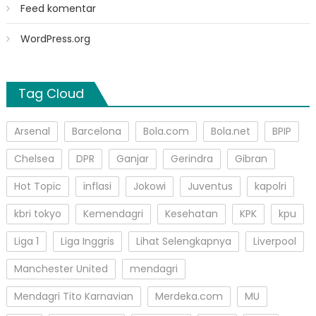
Feed komentar
WordPress.org
Tag Cloud
Arsenal
Barcelona
Bola.com
Bola.net
BPIP
Chelsea
DPR
Ganjar
Gerindra
Gibran
Hot Topic
inflasi
Jokowi
Juventus
kapolri
kbri tokyo
Kemendagri
Kesehatan
KPK
kpu
Liga 1
Liga Inggris
Lihat Selengkapnya
Liverpool
Manchester United
mendagri
Mendagri Tito Karnavian
Merdeka.com
MU