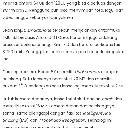
internal antara 64GB dan 128GB yang bisa diperluas dengan
slot
microSD. Pengguna pun bisa menyimpan foto, lagu, dan
video hingga sebanyak-banyaknya.
Lebih lanjut,
smartphone
tersebut menjalankan antarmuka
EMUI 8.1 berbasis Android 8.1 Oreo. Honor 8X juga didukung
prosesor berkinerja tinggi Kirin 710 dan baterai berkapasitas
3.750 mAh. Keunggulan performanya pun tak perlu diragukan
lagi.
Dari segi kamera, Honor 8X memiliki
dual camera
di bagian
belakang. Satu lensanya beresolusi 20 MP dan memiliki
bukaan f/1.8, sedangkan satu lensa lagi memiliki resolusi 2 MP.
Untuk kamera depannya, lensa terletak di bagian
notch
dan
memiliki resolusi 16 MP. Kamera depan dan belakangnya
sama-sama dilengkapi dengan fasilitas
Intelligent Anti
Shaking
(IAS) dan
AI Scenario Recognition
. Teknologi ini
memungkinkan pengambilan foto yang jernih.