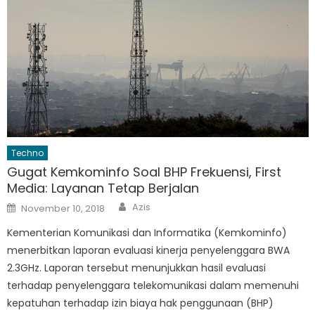
Techno
Gugat Kemkominfo Soal BHP Frekuensi, First
Media: Layanan Tetap Berjalan
Author
Posted
Azis
November 10, 2018
on
Kementerian Komunikasi dan Informatika (Kemkominfo)
menerbitkan laporan evaluasi kinerja penyelenggara BWA
2.3GHz. Laporan tersebut menunjukkan hasil evaluasi
terhadap penyelenggara telekomunikasi dalam memenuhi
kepatuhan terhadap izin biaya hak penggunaan (BHP)