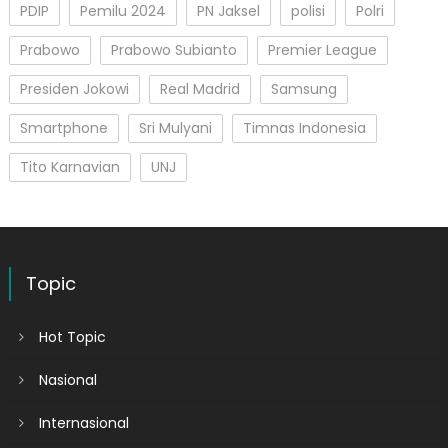
PDIP
Pemilu 2024
PN Jaksel
polisi
Polri
Prabowo
Prabowo Subianto
Premier League
Presiden Jokowi
Real Madrid
Samsung
Smartphone
Sri Mulyani
Timnas Indonesia
Tito Karnavian
UNJ
Topic
Hot Topic
Nasional
Internasional