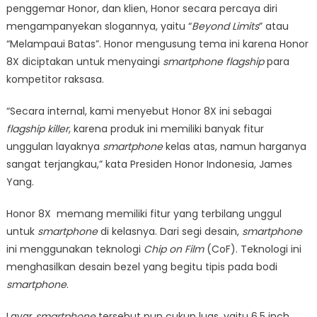
penggemar Honor, dan klien, Honor secara percaya diri
mengampanyekan slogannya, yaitu “
Beyond Limits
” atau
“Melampaui Batas”. Honor mengusung tema ini karena Honor
8X diciptakan untuk menyaingi
smartphone flagship
para
kompetitor raksasa.
“Secara internal, kami menyebut Honor 8X ini sebagai
flagship killer
, karena produk ini memiliki banyak fitur
unggulan layaknya
smartphone
kelas atas, namun harganya
sangat terjangkau,” kata Presiden Honor Indonesia, James
Yang.
Honor 8X memang memiliki fitur yang terbilang unggul
untuk
smartphone
di kelasnya. Dari segi desain,
smartphone
ini menggunakan teknologi
Chip on Film
(CoF). Teknologi ini
menghasilkan desain bezel yang begitu tipis pada bodi
smartphone
.
Layar
smartphone
tersebut pun cukup luas, yaitu 6,5 inch