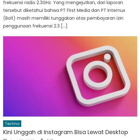
frekuensi radio 2.3GHz. Yang mengejutkan, dari laporan
tersebut diketahui bahwa PT First Media dan PT Internux
(Bolt) masih memiliki tunggakan atas pembayaran izin
penggunaan frekuensi 2.3 […]
Techno
Kini Unggah di Instagram Bisa Lewat Desktop
Author
Posted