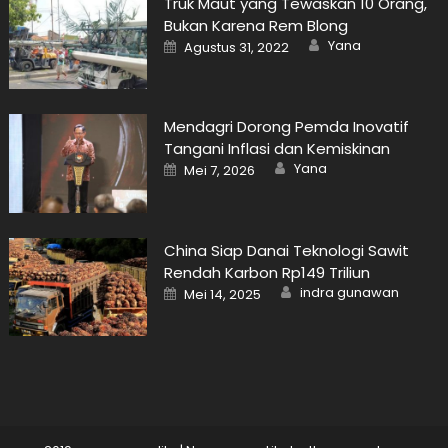
Truk Maut yang Tewaskan 10 Orang,
Bukan Karena Rem Blong
Author
Posted
Yana
Agustus 31, 2022
on
Mendagri Dorong Pemda Inovatif
Tangani Inflasi dan Kemiskinan
Author
Posted
Yana
Mei 7, 2026
on
China Siap Danai Teknologi Sawit
Rendah Karbon Rp149 Triliun
Author
Posted
indra gunawan
Mei 14, 2025
on