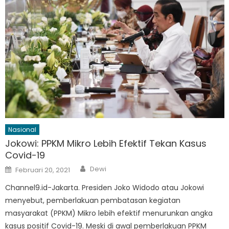
Nasional
Jokowi: PPKM Mikro Lebih Efektif Tekan Kasus
Covid-19
Author
Posted
Dewi
Februari 20, 2021
on
Channel9.id-Jakarta. Presiden Joko Widodo atau Jokowi
menyebut, pemberlakuan pembatasan kegiatan
masyarakat (PPKM) Mikro lebih efektif menurunkan angka
kasus positif Covid-19. Meski di awal pemberlakuan PPKM