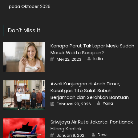
pada Oktober 2026
Don't Miss it
Kenapa Perut Tak Lapar Meski Sudah
Masuk Waktu Sarapan?
Author
Posted
lutfia
Mei 22, 2023
on
Awali Kunjungan di Aceh Timur,
Kasatgas Tito Salat Subuh
Berjamaah dan Serahkan Bantuan
Author
Posted
Yana
Februari 20, 2026
on
Sriwijaya Air Rute Jakarta-Pontianak
Hilang Kontak
Author
Posted
Dewi
Januari 9, 2021
on