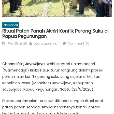
Nasional
Ritual Patah Panah Akhiri Konflik Perang Suku di
Papua Pegunungan
Posted
Author
Mei 25, 2026
indra gunawan
Comment(0)
on
Channel9.id, Jayawijaya.
Wakil Menteri Dalam Negeri
(Wamendagri) Ribka Haluk turun langsung dalam prosesi
perdamaian konflik perang suku yang digelar di Markas
Kepolisian Resor (Mapolres) Jayawijaya, Kabupaten
Jayawijaya, Papua Pegunungan, Sabtu (23/5/2026).
Prosesi perdamaian tersebut ditandai dengan ritual adat
patah panah sebagai simbol berakhirnya konflik antara
kedua belah pihak. Selain itu, dilakukan pula