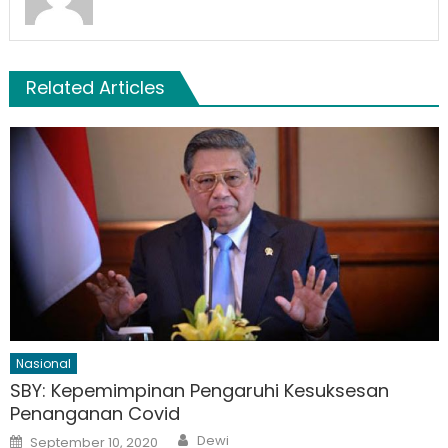
Related Articles
Nasional
SBY: Kepemimpinan Pengaruhi Kesuksesan
Penanganan Covid
Author
Posted
Dewi
September 10, 2020