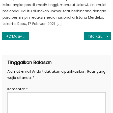
Mikro angka positif masih tinggi, menurut Jokowi, kini mulai
melandai. Hal itu diungkap Jokowi saat berbincang dengan
para pemimpin redaksi media nasional di Istana Merdeka,
Jakarta, Rabu, 17 Februari 2021. […]
Navigasi
D’Masiv Siap Gelar Tour Asia & Berakhir di Ciledug, Bangga sebagai ‘Bocah Ciledug’
Tito Karnavian Minta Dana Daerah Terdampak Bencana Tak Dipangkas
pos
Tinggalkan Balasan
Alamat email Anda tidak akan dipublikasikan.
Ruas yang
wajib ditandai
*
Komentar
*