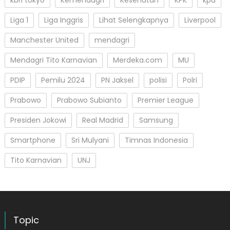
kbri tokyo
Kemendagri
Kesehatan
KPK
kpu
Liga 1
Liga Inggris
Lihat Selengkapnya
Liverpool
Manchester United
mendagri
Mendagri Tito Karnavian
Merdeka.com
MU
PDIP
Pemilu 2024
PN Jaksel
polisi
Polri
Prabowo
Prabowo Subianto
Premier League
Presiden Jokowi
Real Madrid
Samsung
Smartphone
Sri Mulyani
Timnas Indonesia
Tito Karnavian
UNJ
Topic