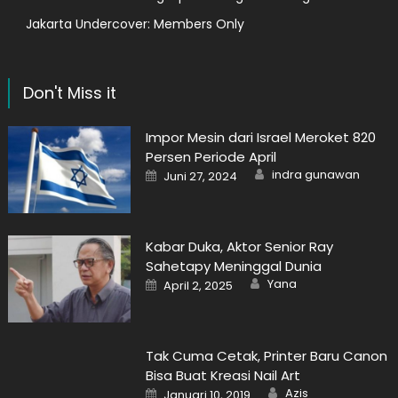
Jakarta Undercover: Members Only
Don't Miss it
Impor Mesin dari Israel Meroket 820
Persen Periode April
Author
Posted
indra gunawan
Juni 27, 2024
on
Kabar Duka, Aktor Senior Ray
Sahetapy Meninggal Dunia
Author
Posted
Yana
April 2, 2025
on
Tak Cuma Cetak, Printer Baru Canon
Bisa Buat Kreasi Nail Art
Author
Posted
Azis
Januari 10, 2019