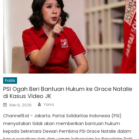
Politik
PSI Ogah Beri Bantuan Hukum ke Grace Natalie
di Kasus Video JK
Author
Posted
Yana
Mei 6, 2026
on
Channel9.id – Jakarta. Partai Solidaritas Indonesia (PSI)
menyatakan tidak akan memberikan bantuan hukum
kepada Sekretaris Dewan Pembina PSI Grace Natalie dalam
kasus penghasutan dan ujaran kebencian ke Bareskrim Polri