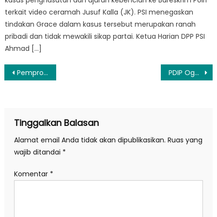
terkait video ceramah Jusuf Kalla (JK). PSI menegaskan
tindakan Grace dalam kasus tersebut merupakan ranah
pribadi dan tidak mewakili sikap partai. Ketua Harian DPP PSI
Ahmad […]
Navigasi
Pemprov DKI Anggarkan Rp 141 M untuk Uang Bau ke Kota Bekasi Tahun 2019
PDIP Ogah Beri Bantuan Hukum Bupati Cirebon yang Terjaring OTT KPK
pos
Tinggalkan Balasan
Alamat email Anda tidak akan dipublikasikan.
Ruas yang
wajib ditandai
*
Komentar
*