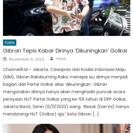
Politik
Gibran Tepis Kabar Dirinya ‘Dikuningkan’ Golkar
Author
Posted
Yana
November 6, 2023
on
Channel9.id – Jakarta. Cawapres dari Koalisi Indonesia Maju
(KIM), Gibran Rakabuming Raka, menepis isu dirinya menjadi
bagian dari Partai Golkar alias ‘dikuningkan’. Gibran
mengatakan dirinya hanya akan menghadiri puncak acara
perayaan HUT Partai Golkar yang ke-59 tahun di DPP Golkar,
Jakarta Barat, Senin (6/11/2023) siang. “Besok (hari ini) hanya
mendatangi HUT (Golkar) aja,” kata Gibran […]