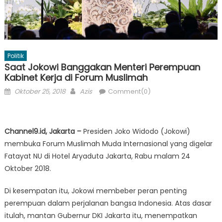
Politik
Saat Jokowi Banggakan Menteri Perempuan
Kabinet Kerja di Forum Muslimah
Posted
Author
Oktober 25, 2018
Azis
Comment(0)
on
Channel9.id, Jakarta –
Presiden Joko Widodo (Jokowi)
membuka Forum Muslimah Muda Internasional yang digelar
Fatayat NU di Hotel Aryaduta Jakarta, Rabu malam 24
Oktober 2018.
Di kesempatan itu, Jokowi membeber peran penting
perempuan dalam perjalanan bangsa Indonesia. Atas dasar
itulah, mantan Gubernur DKI Jakarta itu, menempatkan