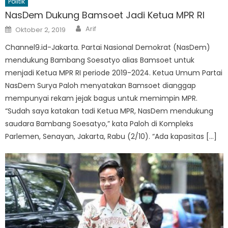
Politik
NasDem Dukung Bamsoet Jadi Ketua MPR RI
Author
Posted
Arif
Oktober 2, 2019
on
Channel9.id-Jakarta. Partai Nasional Demokrat (NasDem)
mendukung Bambang Soesatyo alias Bamsoet untuk
menjadi Ketua MPR RI periode 2019-2024. Ketua Umum Partai
NasDem Surya Paloh menyatakan Bamsoet dianggap
mempunyai rekam jejak bagus untuk memimpin MPR.
“Sudah saya katakan tadi Ketua MPR, NasDem mendukung
saudara Bambang Soesatyo,” kata Paloh di Kompleks
Parlemen, Senayan, Jakarta, Rabu (2/10). “Ada kapasitas […]