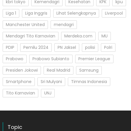
kbri tokyo
Kemendagri
Kesehatan
KPK
kpu
Liga 1
Liga Inggris
Lihat Selengkapnya
Liverpool
Manchester United
mendagri
Mendagri Tito Karnavian
Merdeka.com
MU
PDIP
Pemilu 2024
PN Jaksel
polisi
Polri
Prabowo
Prabowo Subianto
Premier League
Presiden Jokowi
Real Madrid
Samsung
Smartphone
Sri Mulyani
Timnas Indonesia
Tito Karnavian
UNJ
Topic