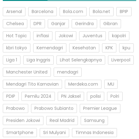
Arsenal
Barcelona
Bola.com
Bola.net
BPIP
Chelsea
DPR
Ganjar
Gerindra
Gibran
Hot Topic
inflasi
Jokowi
Juventus
kapolri
kbri tokyo
Kemendagri
Kesehatan
KPK
kpu
Liga 1
Liga Inggris
Lihat Selengkapnya
Liverpool
Manchester United
mendagri
Mendagri Tito Karnavian
Merdeka.com
MU
PDIP
Pemilu 2024
PN Jaksel
polisi
Polri
Prabowo
Prabowo Subianto
Premier League
Presiden Jokowi
Real Madrid
Samsung
Smartphone
Sri Mulyani
Timnas Indonesia