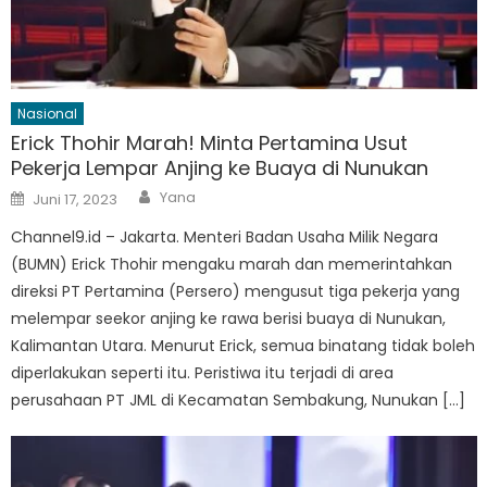
Nasional
Erick Thohir Marah! Minta Pertamina Usut
Pekerja Lempar Anjing ke Buaya di Nunukan
Author
Posted
Yana
Juni 17, 2023
on
Channel9.id – Jakarta. Menteri Badan Usaha Milik Negara
(BUMN) Erick Thohir mengaku marah dan memerintahkan
direksi PT Pertamina (Persero) mengusut tiga pekerja yang
melempar seekor anjing ke rawa berisi buaya di Nunukan,
Kalimantan Utara. Menurut Erick, semua binatang tidak boleh
diperlakukan seperti itu. Peristiwa itu terjadi di area
perusahaan PT JML di Kecamatan Sembakung, Nunukan […]