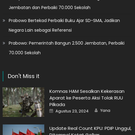
Jembatan dan Perbaiki 70.000 Sekolah
Prabowo Bertekad Perbaiki Buku Ajar SD-SMA, Jadikan
Negara Lain sebagai Referensi
Prabowo: Pemerintah Bangun 2.500 Jembatan, Perbaiki
70.000 Sekolah
Don't Miss it
Komnas HAM Sesalkan Kekerasan
Aparat ke Peserta Aksi Tolak RUU
Pilkada
Author
Posted
Yana
Agustus 23, 2024
on
Update Real Count KPU: PDIP Unggul,
Ditempel Ketat Golkar