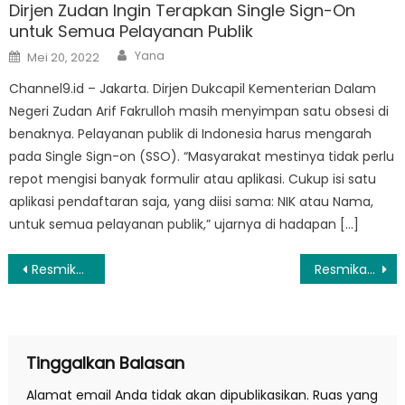
Dirjen Zudan Ingin Terapkan Single Sign-On
untuk Semua Pelayanan Publik
Author
Posted
Yana
Mei 20, 2022
on
Channel9.id – Jakarta. Dirjen Dukcapil Kementerian Dalam
Negeri Zudan Arif Fakrulloh masih menyimpan satu obsesi di
benaknya. Pelayanan publik di Indonesia harus mengarah
pada Single Sign-on (SSO). “Masyarakat mestinya tidak perlu
repot mengisi banyak formulir atau aplikasi. Cukup isi satu
aplikasi pendaftaran saja, yang diisi sama: NIK atau Nama,
untuk semua pelayanan publik,” ujarnya di hadapan […]
Navigasi
Resmikan TPST Kesiman Kertalangu, Ini Harapan Presiden Jokowi Soal Sampah
Resmikan Jalan Akses Labuan Bajo-Golo Mori, Jokowi: Dorong Pengembangan Kawasan
pos
Tinggalkan Balasan
Alamat email Anda tidak akan dipublikasikan.
Ruas yang