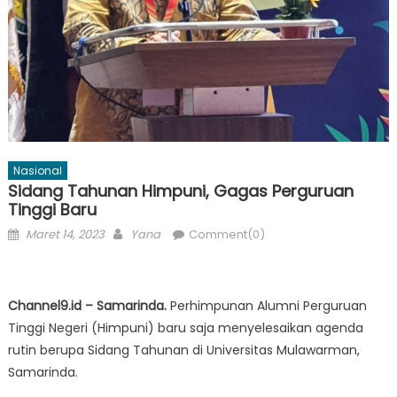
Nasional
Sidang Tahunan Himpuni, Gagas Perguruan
Tinggi Baru
Posted
Author
Maret 14, 2023
Yana
Comment(0)
on
Channel9.id – Samarinda.
Perhimpunan Alumni Perguruan
Tinggi Negeri (Himpuni) baru saja menyelesaikan agenda
rutin berupa Sidang Tahunan di Universitas Mulawarman,
Samarinda.