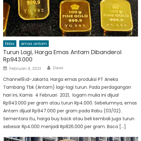
Ekbis
emas antam
Turun Lagi, Harga Emas Antam Dibanderol
Rp943.000
Author
Posted
Dewi
Februari 4, 2021
on
Channel9.id-Jakarta. Harga emas produksi PT Aneka
Tambang Tbk (Antam) lagi-lagi turun. Pada perdagangan
hari ini, Kamis 4 Februari 2021, logam mulia ini dijual
Rp943.000 per gram atau turun Rp4.000. Sebelumnya, emas
Antam dijual Rp947.000 per gram pada Rabu (03/02).
Sementara itu, harga buy back atau beli kembali juga turun
sebesar Rp4.000 menjadi Rp826.000 per gram. Baca […]