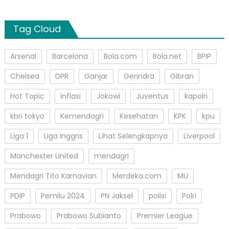
Tag Cloud
Arsenal
Barcelona
Bola.com
Bola.net
BPIP
Chelsea
DPR
Ganjar
Gerindra
Gibran
Hot Topic
inflasi
Jokowi
Juventus
kapolri
kbri tokyo
Kemendagri
Kesehatan
KPK
kpu
Liga 1
Liga Inggris
Lihat Selengkapnya
Liverpool
Manchester United
mendagri
Mendagri Tito Karnavian
Merdeka.com
MU
PDIP
Pemilu 2024
PN Jaksel
polisi
Polri
Prabowo
Prabowo Subianto
Premier League