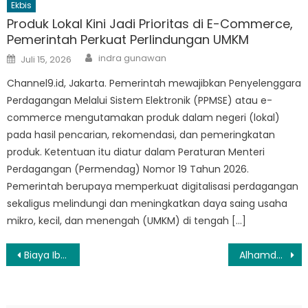
Ekbis
Produk Lokal Kini Jadi Prioritas di E-Commerce,
Pemerintah Perkuat Perlindungan UMKM
Author
Posted
indra gunawan
Juli 15, 2026
on
Channel9.id, Jakarta. Pemerintah mewajibkan Penyelenggara
Perdagangan Melalui Sistem Elektronik (PPMSE) atau e-
commerce mengutamakan produk dalam negeri (lokal)
pada hasil pencarian, rekomendasi, dan pemeringkatan
produk. Ketentuan itu diatur dalam Peraturan Menteri
Perdagangan (Permendag) Nomor 19 Tahun 2026.
Pemerintah berupaya memperkuat digitalisasi perdagangan
sekaligus melindungi dan meningkatkan daya saing usaha
mikro, kecil, dan menengah (UMKM) di tengah […]
Navigasi
Biaya Ibadah Haji Turun, Jadi Rp55,43 Juta Per Jamaah pada 2025
Alhamdulillah! Biaya Haji 2025 Turun, Jemaah Hanya Bayar Rerata Rp55,43 Juta
pos