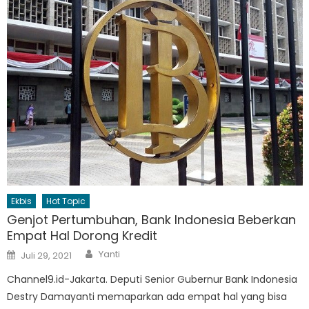
Ekbis
Hot Topic
Genjot Pertumbuhan, Bank Indonesia Beberkan
Empat Hal Dorong Kredit
Author
Posted
Yanti
Juli 29, 2021
on
Channel9.id-Jakarta. Deputi Senior Gubernur Bank Indonesia
Destry Damayanti memaparkan ada empat hal yang bisa