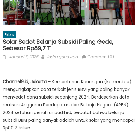
Ekbis
Solar Sedot Belanja Subsidi Paling Gede,
Sebesar Rp89,7 T
Posted
Author
Januari 7, 2025
indra gunawan
Comment(0)
on
Channel9.id, Jakarta –
Kementerian Keuangan (Kemenkeu)
mengungkapkan data terkait jenis BBM yang paling banyak
menyedot dana subsidi sepanjang 2024. Berdasarkan data
realisasi Anggaran Pendapatan dan Belanja Negara (APBN)
2024 setahun penuh unaudited, tercatat bahwa belanja
subsidi BBM paling banyak adalah untuk solar yang mencapai
Rp89,7 triliun.