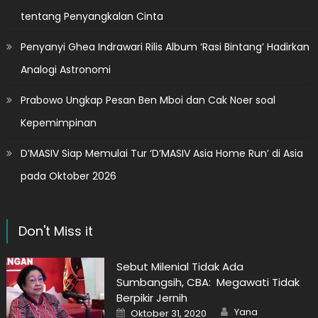
tentang Penyangkalan Cinta
Penyanyi Ghea Indrawari Rilis Album ‘Rasi Bintang’ Hadirkan
Analogi Astronomi
Prabowo Ungkap Pesan Ben Mboi dan Cak Noer soal
Kepemimpinan
D’MASIV Siap Memulai Tur ‘D’MASIV Asia Home Run’ di Asia
pada Oktober 2026
Don't Miss it
Sebut Milenial Tidak Ada
Sumbangsih, CBA: Megawati Tidak
Berpikir Jernih
Author
Posted
Yana
Oktober 31, 2020