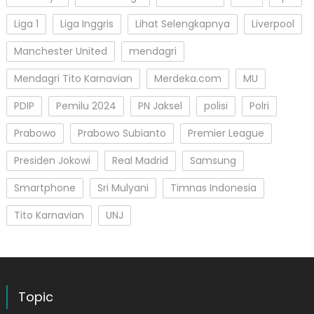
Liga 1
Liga Inggris
Lihat Selengkapnya
Liverpool
Manchester United
mendagri
Mendagri Tito Karnavian
Merdeka.com
MU
PDIP
Pemilu 2024
PN Jaksel
polisi
Polri
Prabowo
Prabowo Subianto
Premier League
Presiden Jokowi
Real Madrid
Samsung
Smartphone
Sri Mulyani
Timnas Indonesia
Tito Karnavian
UNJ
Topic