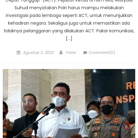
Suhud menyatakan Polri harus mampu melakukan
investigasi pada lembaga seperti ACT, untuk menunjukkan
kehadiran negara. Sekaligus juga untuk memastikan ada
tidaknya pelanggaran yang dilakukan ACT. Pakar komunikasi,
[…]
Posted
Author
Agustus 3, 2022
Yana
Comment(0)
on