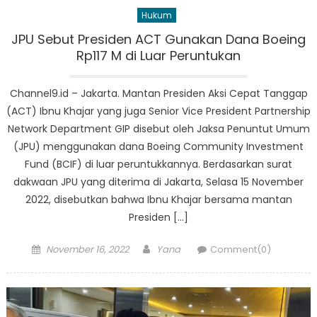
Hukum
JPU Sebut Presiden ACT Gunakan Dana Boeing
Rp117 M di Luar Peruntukan
Channel9.id – Jakarta. Mantan Presiden Aksi Cepat Tanggap
(ACT) Ibnu Khajar yang juga Senior Vice President Partnership
Network Department GIP disebut oleh Jaksa Penuntut Umum
(JPU) menggunakan dana Boeing Community Investment
Fund (BCIF) di luar peruntukkannya. Berdasarkan surat
dakwaan JPU yang diterima di Jakarta, Selasa 15 November
2022, disebutkan bahwa Ibnu Khajar bersama mantan
Presiden […]
Posted
Author
November 16, 2022
Yana
Comment(0)
on