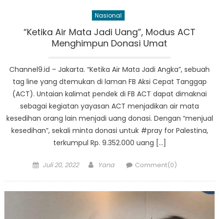
Nasional
“Ketika Air Mata Jadi Uang”, Modus ACT
Menghimpun Donasi Umat
Channel9.id – Jakarta. “Ketika Air Mata Jadi Angka”, sebuah
tag line yang dtemukan di laman FB Aksi Cepat Tanggap
(ACT). Untaian kalimat pendek di FB ACT dapat dimaknai
sebagai kegiatan yayasan ACT menjadikan air mata
kesedihan orang lain menjadi uang donasi. Dengan “menjual
kesedihan”, sekali minta donasi untuk #pray for Palestina,
terkumpul Rp. 9.352.000 uang […]
Posted
Author
Juli 20, 2022
Yana
Comment(0)
on