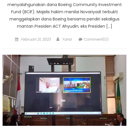
menyalahgunakan dana Boeing Community Investment
Fund (BCIF). Majelis hakim menilai Novariyadi terbukti
menggelapkan dana Boeing bersama pendiri sekaligus
mantan Presiden ACT Ahyudin; eks Presiden […]
Posted
Author
Februari 21, 2023
Yana
Comment(0)
on