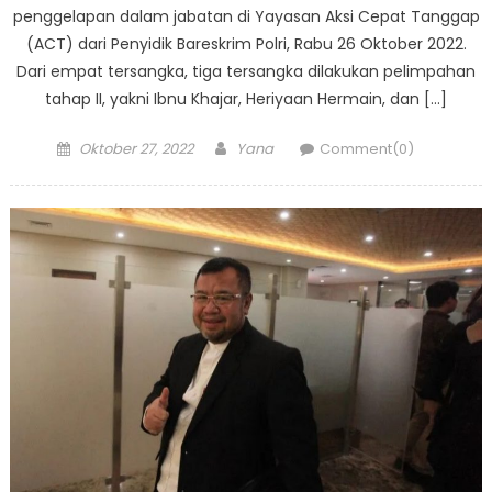
penggelapan dalam jabatan di Yayasan Aksi Cepat Tanggap
(ACT) dari Penyidik Bareskrim Polri, Rabu 26 Oktober 2022.
Dari empat tersangka, tiga tersangka dilakukan pelimpahan
tahap II, yakni Ibnu Khajar, Heriyaan Hermain, dan […]
Posted
Author
Oktober 27, 2022
Yana
Comment(0)
on