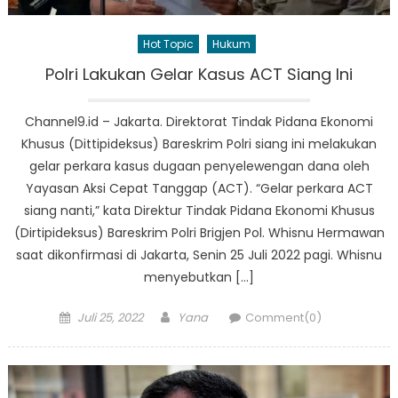
Hot Topic
Hukum
Polri Lakukan Gelar Kasus ACT Siang Ini
Channel9.id – Jakarta. Direktorat Tindak Pidana Ekonomi
Khusus (Dittipideksus) Bareskrim Polri siang ini melakukan
gelar perkara kasus dugaan penyelewengan dana oleh
Yayasan Aksi Cepat Tanggap (ACT). “Gelar perkara ACT
siang nanti,” kata Direktur Tindak Pidana Ekonomi Khusus
(Dirtipideksus) Bareskrim Polri Brigjen Pol. Whisnu Hermawan
saat dikonfirmasi di Jakarta, Senin 25 Juli 2022 pagi. Whisnu
menyebutkan […]
Posted
Author
Juli 25, 2022
Yana
Comment(0)
on