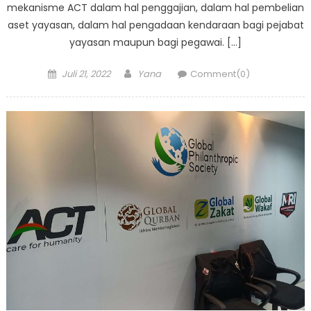
mekanisme ACT dalam hal penggajian, dalam hal pembelian
aset yayasan, dalam hal pengadaan kendaraan bagi pejabat
yayasan maupun bagi pegawai. […]
Posted
Author
Juli 21, 2022
Yana
Comment(0)
on