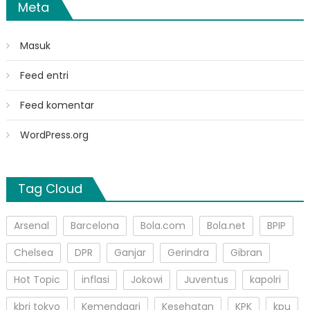
Meta
Masuk
Feed entri
Feed komentar
WordPress.org
Tag Cloud
Arsenal
Barcelona
Bola.com
Bola.net
BPIP
Chelsea
DPR
Ganjar
Gerindra
Gibran
Hot Topic
inflasi
Jokowi
Juventus
kapolri
kbri tokyo
Kemendagri
Kesehatan
KPK
kpu