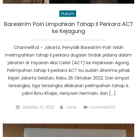
Hukum
Bareskrim Polri Limpahkan Tahap II Perkara ACT
ke Kejagung
Channel9.id – Jakarta. Penyidik Bareskrim Polri telah
melimpahkan tahap II perkara dugaan tindak pidana dalam
jabatan di Yayasan Aksi Celat (ACT) ke Kejaksaan Agung.
Pelimpahan tahap II perkara ACT itu sudah diterima pihak
Kejari Jakarta Selatan, Rabu 26 Oktober 2022. Dari empat
tersangka, tiga tersangka dilakukan pelimpahan tahap II,
yakni Ibnu Khajar, Heriyaan Hermain, dan […]
Posted
Author
Oktober 27, 2022
Yana
Comment(0)
on