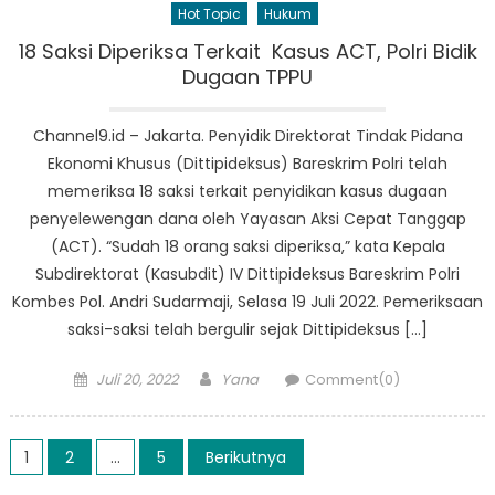
Hot Topic
Hukum
18 Saksi Diperiksa Terkait Kasus ACT, Polri Bidik
Dugaan TPPU
Channel9.id – Jakarta. Penyidik Direktorat Tindak Pidana
Ekonomi Khusus (Dittipideksus) Bareskrim Polri telah
memeriksa 18 saksi terkait penyidikan kasus dugaan
penyelewengan dana oleh Yayasan Aksi Cepat Tanggap
(ACT). “Sudah 18 orang saksi diperiksa,” kata Kepala
Subdirektorat (Kasubdit) IV Dittipideksus Bareskrim Polri
Kombes Pol. Andri Sudarmaji, Selasa 19 Juli 2022. Pemeriksaan
saksi-saksi telah bergulir sejak Dittipideksus […]
Posted
Author
Juli 20, 2022
Yana
Comment(0)
on
Paginasi
1
2
…
5
Berikutnya