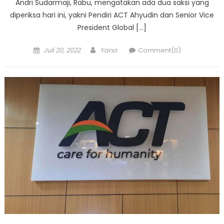
Andri Sudarmaji, Rabu, mengatakan ada dua saksi yang
diperiksa hari ini, yakni Pendiri ACT Ahyudin dan Senior Vice
President Global […]
Posted
Author
Juli 20, 2022
Yana
Comment(0)
on