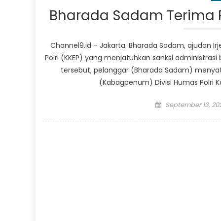
Bharada Sadam Terima Pu
Channel9.id – Jakarta. Bharada Sadam, ajudan Ir
Polri (KKEP) yang menjatuhkan sanksi administrasi
tersebut, pelanggar (Bharada Sadam) menyat
(Kabagpenum) Divisi Humas Polri Kom
Posted
September 13, 20
on