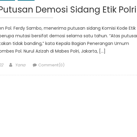
tusan Demosi Sidang Etik Polri
jen Pol. Ferdy Sambo, menerima putusan sidang Komisi Kode Etik
 berupa mutasi bersifat demosi selama satu tahun. “Atas putusa
akan tidak banding,” kata Kepala Bagian Penerangan Umum
bes Pol. Nurul Azizah di Mabes Polri, Jakarta, […]
Author
22
Yana
Comment(0)