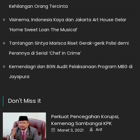
Kehilangan Orang Tercinta
Visinema, Indonesia Kaya dan Jakarta Art House Gelar
‘Home Sweet Loan The Musical’
Tantangan Sintya Marisca Riset Gerak-gerik Polisi demi
Perannya di Serial ‘Chef in Crime’
Kemendagri dan BGN Audit Pelaksanaan Program MBG di
Jayapura
Don't Miss it
Perkuat Pencegahan Korupsi,
Kemenag Sambangai KPK
Author
Posted
Arif
Maret 3, 2021
on