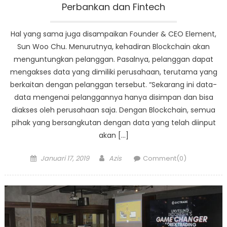
Perbankan dan Fintech
Hal yang sama juga disampaikan Founder & CEO Element,
Sun Woo Chu. Menurutnya, kehadiran Blockchain akan
menguntungkan pelanggan. Pasalnya, pelanggan dapat
mengakses data yang dimiliki perusahaan, terutama yang
berkaitan dengan pelanggan tersebut. “Sekarang ini data-
data mengenai pelanggannya hanya disimpan dan bisa
diakses oleh perusahaan saja. Dengan Blockchain, semua
pihak yang bersangkutan dengan data yang telah diinput
akan […]
Posted
Author
Januari 17, 2019
Azis
Comment(0)
on