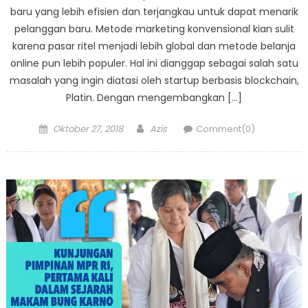
baru yang lebih efisien dan terjangkau untuk dapat menarik
pelanggan baru. Metode marketing konvensional kian sulit
karena pasar ritel menjadi lebih global dan metode belanja
online pun lebih populer. Hal ini dianggap sebagai salah satu
masalah yang ingin diatasi oleh startup berbasis blockchain,
Platin. Dengan mengembangkan […]
Posted
Author
Oktober 27, 2018
Azis
Comment(0)
on