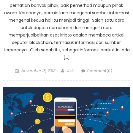
perhatian banyak pihak, baik pemerhati maupun pihak
awam. Karenanya, permintaan mengenai sumber informasi
mengenai kedua hal itu menjadi tinggi. Salah satu cara
untuk dapat memahami dan mengerti cara
memperjualbelikan aset kripto adalah membaca artikel
seputar blockchain, termasuk informasi dari sumber
terpercaya. Oleh sebab itu, sebagai informasi berikut ini ada
[…]
Posted
Author
November 15, 2018
Azis
Comment(0)
on