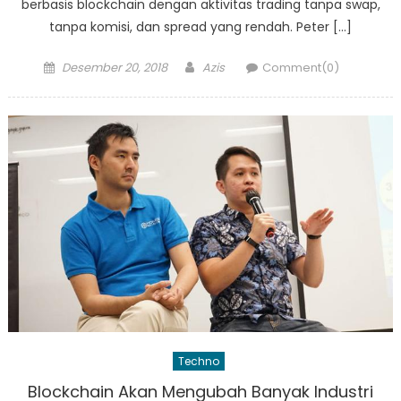
berbasis blockchain dengan aktivitas trading tanpa swap,
tanpa komisi, dan spread yang rendah. Peter […]
Posted
Author
Desember 20, 2018
Azis
Comment(0)
on
Techno
Blockchain Akan Mengubah Banyak Industri