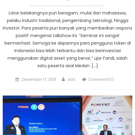
Latar belakangnya pun beragam, mulai dari mahasiswa,
pelaku industri tradisional, pengembang teknologi, hingga
investor. Para peserta pun banyak yang memberikan respons
positif mengenai talkshow ini. “Seminar ini sangat
bermanfaat. Semoga ke depannya para pengguna token di
Indonesia bisa lebih terbantu dan bisa berinvestasi
menggunakan digital asset yang benar,” ujar Fandi, salah
satu peserta asal Medan. […]
Posted
Author
Desember 17, 2018
Azis
Comment(0)
on