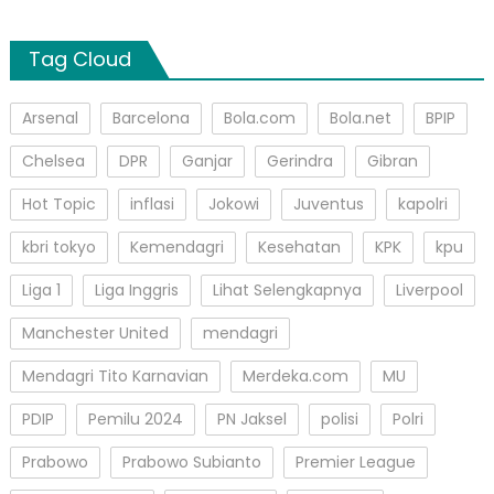
Tag Cloud
Arsenal
Barcelona
Bola.com
Bola.net
BPIP
Chelsea
DPR
Ganjar
Gerindra
Gibran
Hot Topic
inflasi
Jokowi
Juventus
kapolri
kbri tokyo
Kemendagri
Kesehatan
KPK
kpu
Liga 1
Liga Inggris
Lihat Selengkapnya
Liverpool
Manchester United
mendagri
Mendagri Tito Karnavian
Merdeka.com
MU
PDIP
Pemilu 2024
PN Jaksel
polisi
Polri
Prabowo
Prabowo Subianto
Premier League