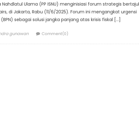
 Nahdlatul Ulama (PP ISNU) menginisiasi forum strategis bertaju
irs, di Jakarta, Rabu (11/6/2025). Forum ini mengangkat urgensi
) sebagai solusi jangka panjang atas krisis fiskal […]
uthor
indra gunawan
Comment(0)