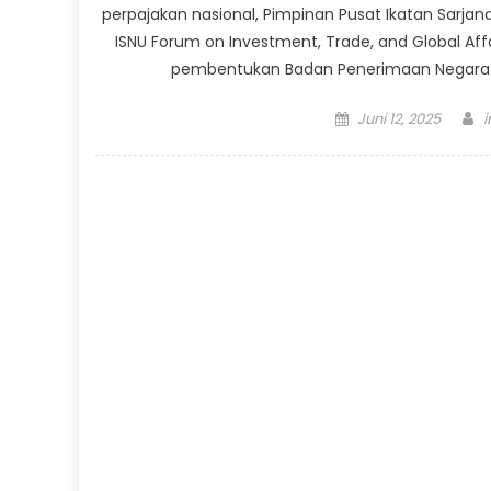
perpajakan nasional, Pimpinan Pusat Ikatan Sarjana
ISNU Forum on Investment, Trade, and Global Affa
pembentukan Badan Penerimaan Negara (BPN
Posted
A
Juni 12, 2025
on