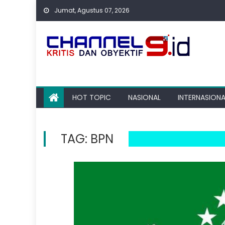
Skip
Jumat, Agustus 07, 2026
to
content
HOT TOPIC
NASIONAL
INTERNASIONA
TAG:
BPN