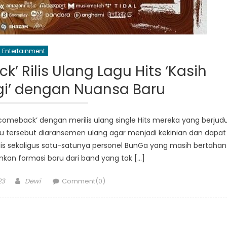
Entertainment
 Rilis Ulang Lagu Hits ‘Kasih
gi’ dengan Nuansa Baru
comeback’ dengan merilis ulang single Hits mereka yang berjudu
gu tersebut diaransemen ulang agar menjadi kekinian dan dapat
alis sekaligus satu-satunya personel BunGa yang masih bertahan
an formasi baru dari band yang tak […]
Author
23
Dewi
Comment(0)