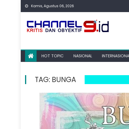
Skip
Kamis, Agustus 06, 2026
to
content
HOT TOPIC
NASIONAL
INTERNASIONA
TAG:
BUNGA