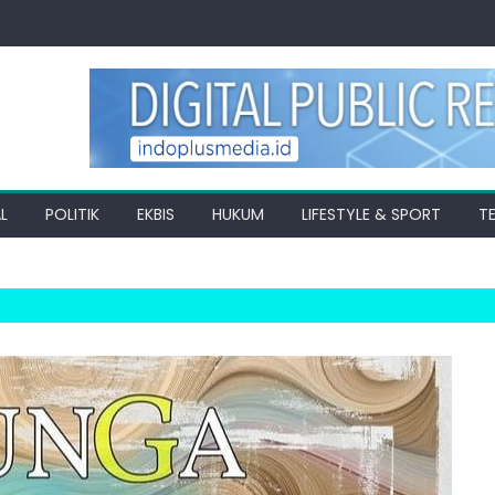
L
POLITIK
EKBIS
HUKUM
LIFESTYLE & SPORT
T