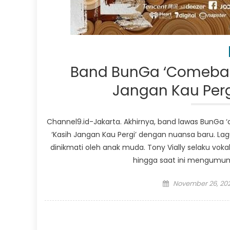
Band BunGa ‘Comeback’
Jangan Kau Per
Channel9.id-Jakarta. Akhirnya, band lawas BunGa ‘
‘Kasih Jangan Kau Pergi’ dengan nuansa baru. La
dinikmati oleh anak muda. Tony Vially selaku vok
hingga saat ini mengumumk
Posted
November 26, 20
on