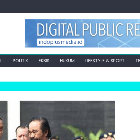
L
POLITIK
EKBIS
HUKUM
LIFESTYLE & SPORT
T