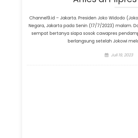
Channel9.id – Jakarta. Presiden Joko Widodo (Jo
Negara, Jakarta pada Senin (17/7/2023) malam. Da
sempat bertanya siapa sosok cawapres pendampi
berlangsung setelah Jokowi mela
Posted
Juli 19, 2023
on