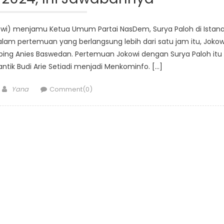
kowi) menjamu Ketua Umum Partai NasDem, Surya Paloh di Istan
lam pertemuan yang berlangsung lebih dari satu jam itu, Jokow
ng Anies Baswedan. Pertemuan Jokowi dengan Surya Paloh itu
ntik Budi Arie Setiadi menjadi Menkominfo. […]
Author
Yana
Comment(0)