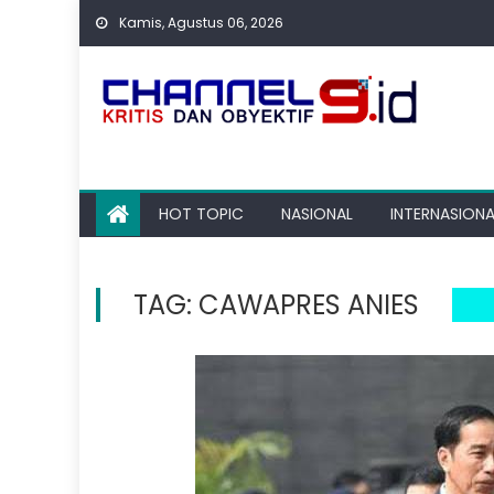
Skip
Kamis, Agustus 06, 2026
to
content
HOT TOPIC
NASIONAL
INTERNASIONA
TAG:
CAWAPRES ANIES