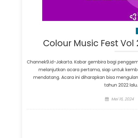
Colour Music Fest Vol
Channek9.id-Jakarta. Kabar gembira bagi penggema
melanjutkan acara pertama, siap untuk kembal
mendatang. Acara ini diharapkan bisa mengulang
tahun 2022 lalu.
Posted
Mei 16, 2024
on