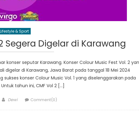
Lifestyle & Sport
 2 Segera Digelar di Karawang
r konser seputar Karawang. Konser Colour Music Fest Vol. 2 ya
i digelar di Karawang, Jawa Barat pada tanggal 18 Mei 2024
 sukses konser Colour Music Vol. 1 yang diselenggarakan pada
 Untuk tahun ini, CMF Vol 2 […]
Author
Dewi
Comment(0)