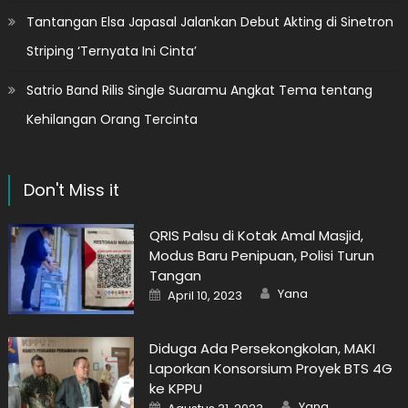
Tantangan Elsa Japasal Jalankan Debut Akting di Sinetron
Striping ‘Ternyata Ini Cinta’
Satrio Band Rilis Single Suaramu Angkat Tema tentang
Kehilangan Orang Tercinta
Don't Miss it
QRIS Palsu di Kotak Amal Masjid,
Modus Baru Penipuan, Polisi Turun
Tangan
Author
Posted
Yana
April 10, 2023
on
Diduga Ada Persekongkolan, MAKI
Laporkan Konsorsium Proyek BTS 4G
ke KPPU
Author
Posted
Yana