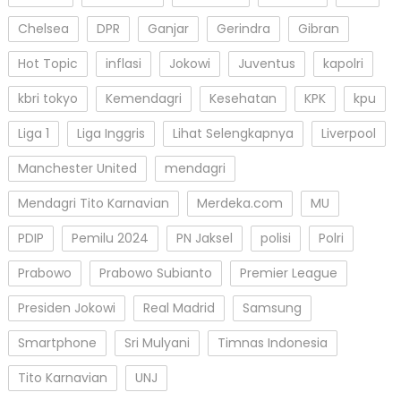
Chelsea
DPR
Ganjar
Gerindra
Gibran
Hot Topic
inflasi
Jokowi
Juventus
kapolri
kbri tokyo
Kemendagri
Kesehatan
KPK
kpu
Liga 1
Liga Inggris
Lihat Selengkapnya
Liverpool
Manchester United
mendagri
Mendagri Tito Karnavian
Merdeka.com
MU
PDIP
Pemilu 2024
PN Jaksel
polisi
Polri
Prabowo
Prabowo Subianto
Premier League
Presiden Jokowi
Real Madrid
Samsung
Smartphone
Sri Mulyani
Timnas Indonesia
Tito Karnavian
UNJ