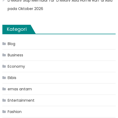
D’MASIV Siap Memulai Tur ‘D’MASIV Asia Home Run’ di Asia
pada Oktober 2026
Kategori
Blog
Business
Economy
Ekbis
emas antam
Entertainment
Fashion