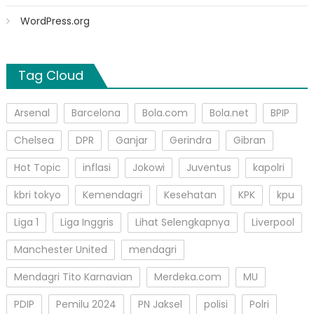
WordPress.org
Tag Cloud
Arsenal
Barcelona
Bola.com
Bola.net
BPIP
Chelsea
DPR
Ganjar
Gerindra
Gibran
Hot Topic
inflasi
Jokowi
Juventus
kapolri
kbri tokyo
Kemendagri
Kesehatan
KPK
kpu
Liga 1
Liga Inggris
Lihat Selengkapnya
Liverpool
Manchester United
mendagri
Mendagri Tito Karnavian
Merdeka.com
MU
PDIP
Pemilu 2024
PN Jaksel
polisi
Polri