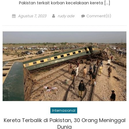
Pakistan terkait korban kecelakaan kereta […]
Posted
Author
Agustus 7, 2023
rudy ade
Comment(0)
on
Internasional
Kereta Terbalik di Pakistan, 30 Orang Meninggal
Dunia