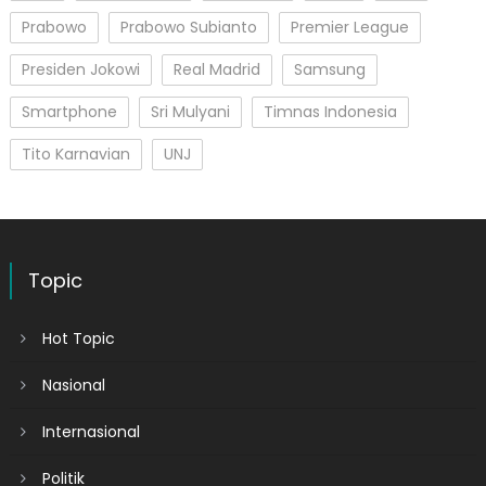
Prabowo
Prabowo Subianto
Premier League
Presiden Jokowi
Real Madrid
Samsung
Smartphone
Sri Mulyani
Timnas Indonesia
Tito Karnavian
UNJ
Topic
Hot Topic
Nasional
Internasional
Politik