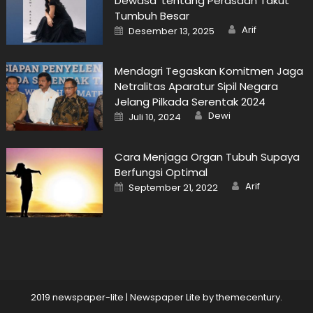
Dewasa’ tentang Perasaan Takut
Tumbuh Besar
Author
Posted
Arif
Desember 13, 2025
on
Mendagri Tegaskan Komitmen Jaga
Netralitas Aparatur Sipil Negara
Jelang Pilkada Serentak 2024
Author
Posted
Dewi
Juli 10, 2024
on
Cara Menjaga Organ Tubuh Supaya
Berfungsi Optimal
Author
Posted
Arif
September 21, 2022
on
2019 newspaper-lite
|
Newspaper Lite by
themecentury
.