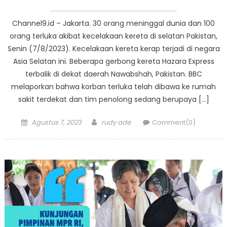
Channel9.id – Jakarta. 30 orang meninggal dunia dan 100
orang terluka akibat kecelakaan kereta di selatan Pakistan,
Senin (7/8/2023). Kecelakaan kereta kerap terjadi di negara
Asia Selatan ini. Beberapa gerbong kereta Hazara Express
terbalik di dekat daerah Nawabshah, Pakistan. BBC
melaporkan bahwa korban terluka telah dibawa ke rumah
sakit terdekat dan tim penolong sedang berupaya […]
Posted
Author
Agustus 7, 2023
rudy ade
Comment(0)
on