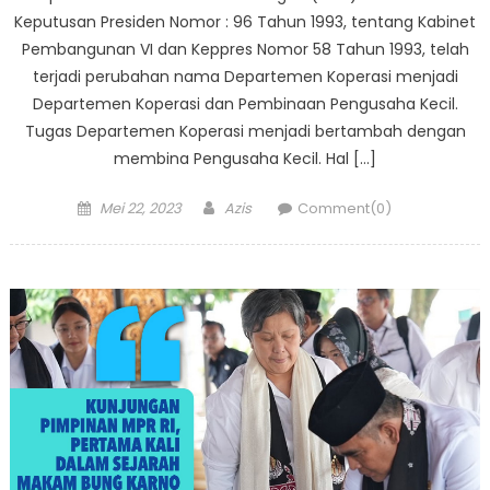
Keputusan Presiden Nomor : 96 Tahun 1993, tentang Kabinet
Pembangunan VI dan Keppres Nomor 58 Tahun 1993, telah
terjadi perubahan nama Departemen Koperasi menjadi
Departemen Koperasi dan Pembinaan Pengusaha Kecil.
Tugas Departemen Koperasi menjadi bertambah dengan
membina Pengusaha Kecil. Hal […]
Posted
Author
Mei 22, 2023
Azis
Comment(0)
on