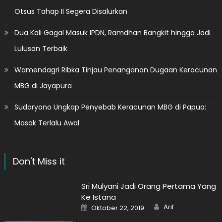
Otsus Tahap II Segera Disalurkan
Dua Kali Gagal Masuk IPDN, Ramdhan Bangkit hingga Jadi
Lulusan Terbaik
Wamendagri Ribka Tinjau Penanganan Dugaan Keracunan
MBG di Jayapura
Sudaryono Ungkap Penyebab Keracunan MBG di Papua:
Masak Terlalu Awal
Don't Miss it
Sri Mulyani Jadi Orang Pertama Yang
Ke Istana
Author
Posted
Arif
Oktober 22, 2019
on