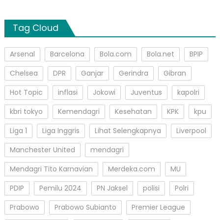
Tag Cloud
Arsenal
Barcelona
Bola.com
Bola.net
BPIP
Chelsea
DPR
Ganjar
Gerindra
Gibran
Hot Topic
inflasi
Jokowi
Juventus
kapolri
kbri tokyo
Kemendagri
Kesehatan
KPK
kpu
Liga 1
Liga Inggris
Lihat Selengkapnya
Liverpool
Manchester United
mendagri
Mendagri Tito Karnavian
Merdeka.com
MU
PDIP
Pemilu 2024
PN Jaksel
polisi
Polri
Prabowo
Prabowo Subianto
Premier League