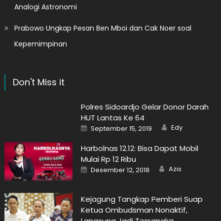
Analogi Astronomi
Prabowo Ungkap Pesan Ben Mboi dan Cak Noer soal
Kepemimpinan
Don't Miss it
Polres Sidoardjo Gelar Donor Darah
HUT Lantas Ke 64
Author
Posted
Edy
September 15, 2019
on
Harbolnas 12.12: Bisa Dapat Mobil
Mulai Rp 12 Ribu
Author
Posted
Azis
Desember 12, 2018
on
Kejagung Tangkap Pemberi Suap
Ketua Ombudsman Nonaktif,
Langsung Jadi Tersangka