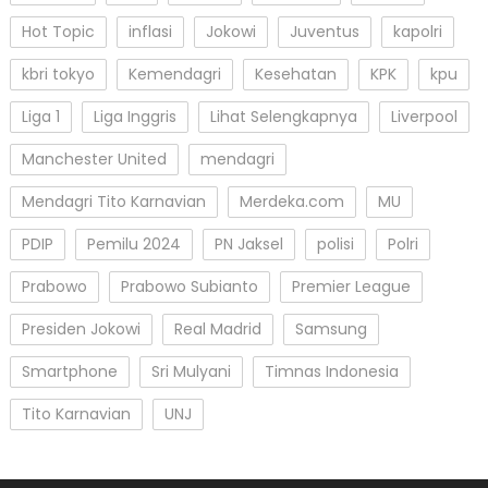
Hot Topic
inflasi
Jokowi
Juventus
kapolri
kbri tokyo
Kemendagri
Kesehatan
KPK
kpu
Liga 1
Liga Inggris
Lihat Selengkapnya
Liverpool
Manchester United
mendagri
Mendagri Tito Karnavian
Merdeka.com
MU
PDIP
Pemilu 2024
PN Jaksel
polisi
Polri
Prabowo
Prabowo Subianto
Premier League
Presiden Jokowi
Real Madrid
Samsung
Smartphone
Sri Mulyani
Timnas Indonesia
Tito Karnavian
UNJ