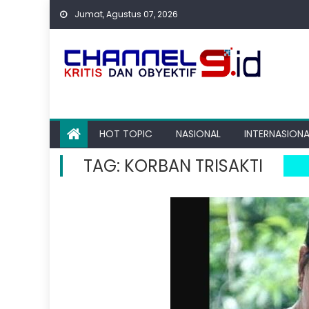
Skip
Jumat, Agustus 07, 2026
to
content
HOT TOPIC
NASIONAL
INTERNASIONA
TAG:
KORBAN TRISAKTI