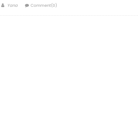
Author
Yana
Comment(0)