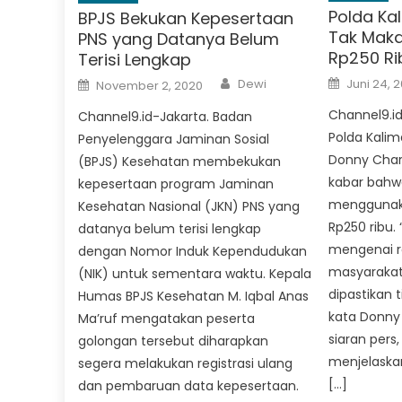
Polda Ka
BPJS Bekukan Kepesertaan
Tak Maka
PNS yang Datanya Belum
Rp250 Ri
Terisi Lengkap
Author
Posted
Posted
Dewi
Juni 24, 
November 2, 2020
on
on
Channel9.id
Channel9.id-Jakarta. Badan
Polda Kali
Penyelenggara Jaminan Sosial
Donny Cha
(BPJS) Kesehatan membekukan
kabar bahw
kepesertaan program Jaminan
menggunak
Kesehatan Nasional (JKN) PNS yang
Rp250 ribu. 
datanya belum terisi lengkap
mengenai r
dengan Nomor Induk Kependudukan
masyarakat
(NIK) untuk sementara waktu. Kepala
dipastikan t
Humas BPJS Kesehatan M. Iqbal Anas
kata Donny
Ma’ruf mengatakan peserta
siaran pers
golongan tersebut diharapkan
menjelaskan
segera melakukan registrasi ulang
[…]
dan pembaruan data kepesertaan.