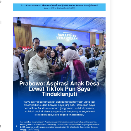
k
i
s