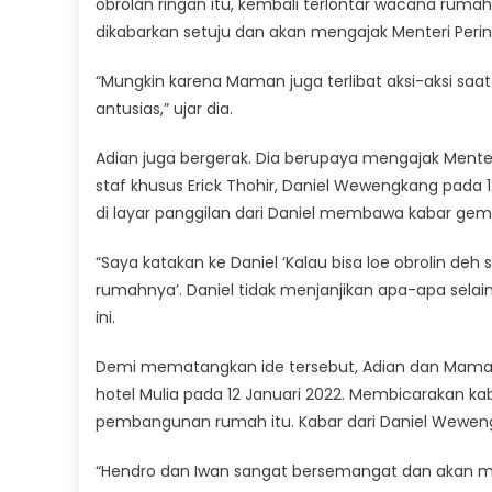
obrolan ringan itu, kembali terlontar wacana rumah
dikabarkan setuju dan akan mengajak Menteri Peri
“Mungkin karena Maman juga terlibat aksi-aksi sa
antusias,” ujar dia.
Adian juga bergerak. Dia berupaya mengajak Menter
staf khusus Erick Thohir, Daniel Wewengkang pada 12
di layar panggilan dari Daniel membawa kabar gembi
“Saya katakan ke Daniel ‘Kalau bisa loe obrolin deh
rumahnya’. Daniel tidak menjanjikan apa-apa selain
ini.
Demi mematangkan ide tersebut, Adian dan Maman 
hotel Mulia pada 12 Januari 2022. Membicarakan 
pembangunan rumah itu. Kabar dari Daniel Weweng
“Hendro dan Iwan sangat bersemangat dan akan me