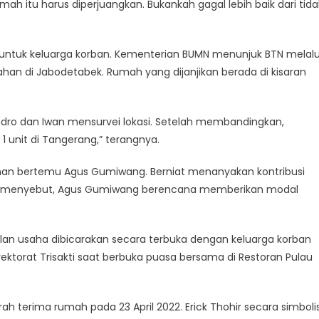
umah itu harus diperjuangkan. Bukankah gagal lebih baik dari tida
h untuk keluarga korban. Kementerian BUMN menunjuk BTN melalu
han di Jabodetabek. Rumah yang dijanjikan berada di kisaran
endro dan Iwan mensurvei lokasi. Setelah membandingkan,
1 unit di Tangerang,” terangnya.
 Maman bertemu Agus Gumiwang. Berniat menanyakan kontribusi
ian menyebut, Agus Gumiwang berencana memberikan modal
lan usaha dibicarakan secara terbuka dengan keluarga korban
ektorat Trisakti saat berbuka puasa bersama di Restoran Pulau
rah terima rumah pada 23 April 2022. Erick Thohir secara simboli