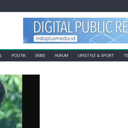
L
POLITIK
EKBIS
HUKUM
LIFESTYLE & SPORT
T