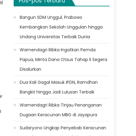
Pos-pos Terbaru
i
Bangun SDM Unggul, Prabowo
Kembangkan Sekolah Unggulan hingga
Undang Universitas Terbaik Dunia
Wamendagri Ribka Ingatkan Pemda
m
Papua, Minta Dana Otsus Tahap II Segera
Disalurkan
Dua Kali Gagal Masuk IPDN, Ramdhan
Bangkit hingga Jadi Lulusan Terbaik
ar
Wamendagri Ribka Tinjau Penanganan
B
Dugaan Keracunan MBG di Jayapura
Sudaryono Ungkap Penyebab Keracunan