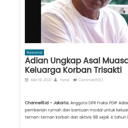
Nasional
Adian Ungkap Asal Muas
Keluarga Korban Trisakti
Posted
Author
Mei 19, 2022
Yana
Comment(0)
on
Channel9.id – Jakarta.
Anggota DPR Fraksi PDIP Ad
pemberian rumah dan bantuan modal untuk keluarga
teman-teman korban dan aktivis 98 sejak 4 tahun l