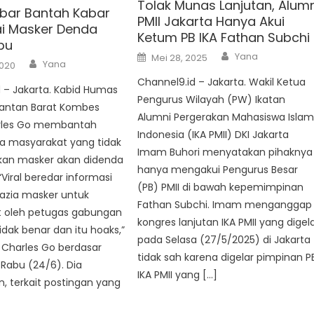
Tolak Munas Lanjutan, Alumn
lbar Bantah Kabar
PMII Jakarta Hanya Akui
i Masker Denda
Ketum PB IKA Fathan Subchi
bu
Author
Posted
Yana
Mei 28, 2025
Author
on
Yana
2020
Channel9.id – Jakarta. Wakil Ketua
 – Jakarta. Kabid Humas
Pengurus Wilayah (PW) Ikatan
mantan Barat Kombes
Alumni Pergerakan Mahasiswa Isla
rles Go membantah
Indonesia (IKA PMII) DKI Jakarta
a masyarakat yang tidak
Imam Buhori menyatakan pihaknya
an masker akan didenda
hanya mengakui Pengurus Besar
“Viral beredar informasi
(PB) PMII di bawah kepemimpinan
azia masker untuk
Fathan Subchi. Imam menganggap
 oleh petugas gabungan
kongres lanjutan IKA PMII yang digel
idak benar dan itu hoaks,”
pada Selasa (27/5/2025) di Jakarta
 Charles Go berdasar
tidak sah karena digelar pimpinan P
, Rabu (24/6). Dia
IKA PMII yang […]
, terkait postingan yang