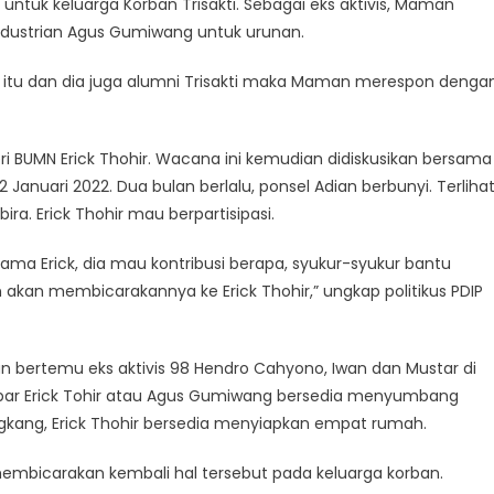
 untuk keluarga Korban Trisakti. Sebagai eks aktivis, Maman
ndustrian Agus Gumiwang untuk urunan.
at itu dan dia juga alumni Trisakti maka Maman merespon denga
i BUMN Erick Thohir. Wacana ini kemudian didiskusikan bersama
 Januari 2022. Dua bulan berlalu, ponsel Adian berbunyi. Terliha
ra. Erick Thohir mau berpartisipasi.
 sama Erick, dia mau kontribusi berapa, syukur-syukur bantu
 akan membicarakannya ke Erick Thohir,” ungkap politikus PDIP
bertemu eks aktivis 98 Hendro Cahyono, Iwan dan Mustar di
kabar Erick Tohir atau Agus Gumiwang bersedia menyumbang
kang, Erick Thohir bersedia menyiapkan empat rumah.
mbicarakan kembali hal tersebut pada keluarga korban.