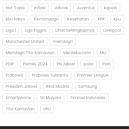
Hot Topic
inflasi
Jokowi
Juventus
kapolri
kbri tokyo
Kemendagri
Kesehatan
KPK
kpu
Liga 1
Liga Inggris
Lihat Selengkapnya
Liverpool
Manchester United
mendagri
Mendagri Tito Karnavian
Merdeka.com
MU
PDIP
Pemilu 2024
PN Jaksel
polisi
Polri
Prabowo
Prabowo Subianto
Premier League
Presiden Jokowi
Real Madrid
Samsung
Smartphone
Sri Mulyani
Timnas Indonesia
Tito Karnavian
UNJ