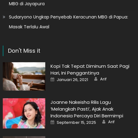
MBG di Jayapura
Sudaryono Ungkap Penyebab Keracunan MBG di Papua:
Masak Terlalu Awal
Don't Miss it
Kopi Tak Tepat Diminum Saat Pagi
Hari, Ini Penggantinya
Author
Posted
Arif
Januari 26, 2021
on
Joanne Nakeisha Rilis Lagu
‘Melangkah Pasti’, Ajak Anak
Indonesia Percaya Diri Bermimpi
Author
Posted
Arif
September 15, 2025
on