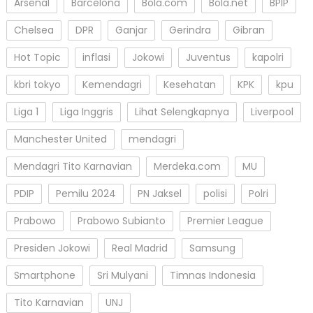
Arsenal
Barcelona
Bola.com
Bola.net
BPIP
Chelsea
DPR
Ganjar
Gerindra
Gibran
Hot Topic
inflasi
Jokowi
Juventus
kapolri
kbri tokyo
Kemendagri
Kesehatan
KPK
kpu
Liga 1
Liga Inggris
Lihat Selengkapnya
Liverpool
Manchester United
mendagri
Mendagri Tito Karnavian
Merdeka.com
MU
PDIP
Pemilu 2024
PN Jaksel
polisi
Polri
Prabowo
Prabowo Subianto
Premier League
Presiden Jokowi
Real Madrid
Samsung
Smartphone
Sri Mulyani
Timnas Indonesia
Tito Karnavian
UNJ