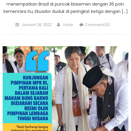
menempatkan Brazil di puncak klasemen dengan 36 poin.
Sementara itu, Ekuador duduk di peringkat ketiga dengan […]
Posted
Author
Januari 28, 2022
Yana
Comment(0)
on