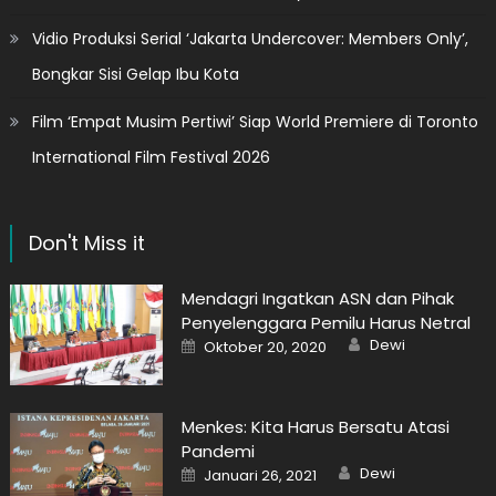
Vidio Produksi Serial ‘Jakarta Undercover: Members Only’,
Bongkar Sisi Gelap Ibu Kota
Film ‘Empat Musim Pertiwi’ Siap World Premiere di Toronto
International Film Festival 2026
Don't Miss it
Mendagri Ingatkan ASN dan Pihak
Penyelenggara Pemilu Harus Netral
Author
Posted
Dewi
Oktober 20, 2020
on
Menkes: Kita Harus Bersatu Atasi
Pandemi
Author
Posted
Dewi
Januari 26, 2021
on