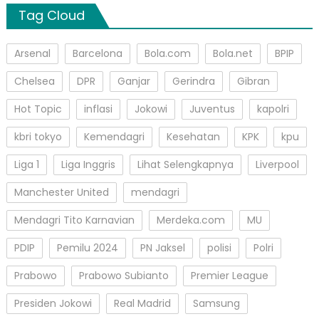
Tag Cloud
Arsenal
Barcelona
Bola.com
Bola.net
BPIP
Chelsea
DPR
Ganjar
Gerindra
Gibran
Hot Topic
inflasi
Jokowi
Juventus
kapolri
kbri tokyo
Kemendagri
Kesehatan
KPK
kpu
Liga 1
Liga Inggris
Lihat Selengkapnya
Liverpool
Manchester United
mendagri
Mendagri Tito Karnavian
Merdeka.com
MU
PDIP
Pemilu 2024
PN Jaksel
polisi
Polri
Prabowo
Prabowo Subianto
Premier League
Presiden Jokowi
Real Madrid
Samsung