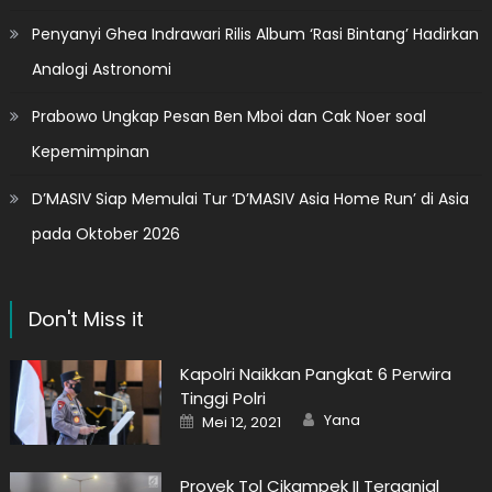
Penyanyi Ghea Indrawari Rilis Album ‘Rasi Bintang’ Hadirkan
Analogi Astronomi
Prabowo Ungkap Pesan Ben Mboi dan Cak Noer soal
Kepemimpinan
D’MASIV Siap Memulai Tur ‘D’MASIV Asia Home Run’ di Asia
pada Oktober 2026
Don't Miss it
Kapolri Naikkan Pangkat 6 Perwira
Tinggi Polri
Author
Posted
Yana
Mei 12, 2021
on
Proyek Tol Cikampek II Terganjal