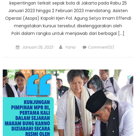
kepentingan terkait sepak bola di Jakarta pada Rabu 25
Januari 2023 hingga 2 Februari 2023 mendatang. Asisten
Operasi (Asops) Kapolri Irjen Pol. Agung Setyo Imam Effendi
mengatakan kursus tersebut diselenggarakan oleh
Polri dalam rangka untuk menjawab dari berbagai […]
Posted
Author
Januari 26, 2023
Yana
Comment(0)
on