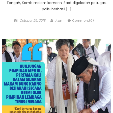
Tengah, Kamis malam kemarin. Saat digeledah petugas,
polisi berhasil […]
Posted
Author
Oktober 26, 2018
Azis
Comment(0)
on