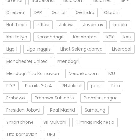
Arsenal
Barcelona
Bola.com
Bola.net
BPIP
Chelsea
DPR
Ganjar
Gerindra
Gibran
Hot Topic
inflasi
Jokowi
Juventus
kapolri
kbri tokyo
Kemendagri
Kesehatan
KPK
kpu
Liga 1
Liga Inggris
Lihat Selengkapnya
Liverpool
Manchester United
mendagri
Mendagri Tito Karnavian
Merdeka.com
MU
PDIP
Pemilu 2024
PN Jaksel
polisi
Polri
Prabowo
Prabowo Subianto
Premier League
Presiden Jokowi
Real Madrid
Samsung
Smartphone
Sri Mulyani
Timnas Indonesia
Tito Karnavian
UNJ