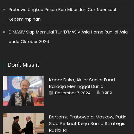
Prabowo Ungkap Pesan Ben Mboi dan Cak Noer soal
Kepemimpinan
D’MASIV Siap Memulai Tur ‘D’MASIV Asia Home Run’ di Asia
pada Oktober 2026
Don't Miss it
Kabar Duka, Aktor Senior Fuad
Baradja Meninggal Dunia
Author
Posted
Yana
Desember 7, 2024
on
Bertemu Prabowo di Moskow, Putin
Siap Perkuat Kerja Sama Strategis
Rusia-RI