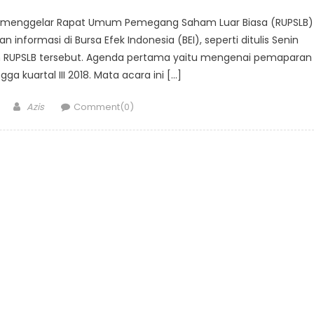
RI) menggelar Rapat Umum Pemegang Saham Luar Biasa (RUPSLB)
 informasi di Bursa Efek Indonesia (BEI), seperti ditulis Senin
am RUPSLB tersebut. Agenda pertama yaitu mengenai pemaparan
gga kuartal III 2018. Mata acara ini […]
Author
Azis
Comment(0)