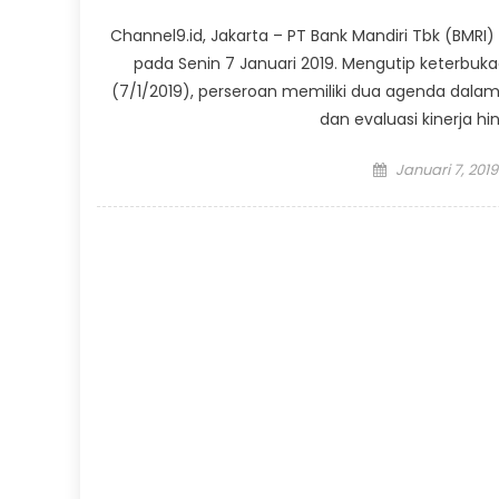
Channel9.id, Jakarta – PT Bank Mandiri Tbk (BM
pada Senin 7 Januari 2019. Mengutip keterbukaan
(7/1/2019), perseroan memiliki dua agenda dal
dan evaluasi kinerja hin
Posted
Januari 7, 2019
on