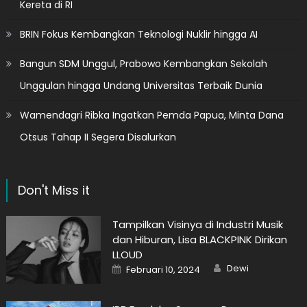
Kereta di RI
BRIN Fokus Kembangkan Teknologi Nuklir hingga AI
Bangun SDM Unggul, Prabowo Kembangkan Sekolah
Unggulan hingga Undang Universitas Terbaik Dunia
Wamendagri Ribka Ingatkan Pemda Papua, Minta Dana
Otsus Tahap II Segera Disalurkan
Don't Miss it
Tampilkan Visinya di Industri Musik
dan Hiburan, Lisa BLACKPINK Dirikan
LLOUD
Author
Posted
Dewi
Februari 10, 2024
on