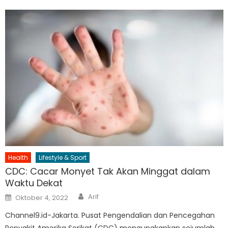
Health
Lifestyle & Sport
CDC: Cacar Monyet Tak Akan Minggat dalam
Waktu Dekat
Author
Posted
Arif
Oktober 4, 2022
on
Channel9.id-Jakarta. Pusat Pengendalian dan Pencegahan