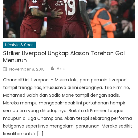
Lifestyle & Sport
Striker Liverpool Ungkap Alasan Torehan Gol
Menurun
Author
Posted
Azis
November 8, 2018
on
Channel9.id, Liverpool – Musim lalu, para pemain Liverpool
tampil trengginas, khususnya di lini serangnya. Trio Firmino,
Mohamed Salah dan Sadio Mane tampil dengan sadis.
Mereka mampu mengacak-acak lini pertahanan hampir
semua tim yang dihadapinya. Baik itu di Premier League
maupun di Liga Champions. Akan tetapi sekarang performa
ketiganya sepertinya mengalami penurunan. Mereka sedikit
kesulitan untuk […]