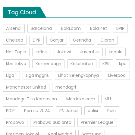
Tag Cloud
Arsenal
Barcelona
Bola.com
Bola.net
BPIP
Chelsea
DPR
Ganjar
Gerindra
Gibran
Hot Topic
inflasi
Jokowi
Juventus
kapolri
kbri tokyo
Kemendagri
Kesehatan
KPK
kpu
Liga 1
Liga Inggris
Lihat Selengkapnya
Liverpool
Manchester United
mendagri
Mendagri Tito Karnavian
Merdeka.com
MU
PDIP
Pemilu 2024
PN Jaksel
polisi
Polri
Prabowo
Prabowo Subianto
Premier League
Presiden Jokowi
Real Madrid
Samsung