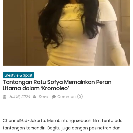
Lifestyle & Sport
Tantangan Ratu Sofya Memainkan Peran
Utama dalam ‘Kromoleo’
Posted
Author
Juli 16, 2024
Dewi
Comment(0)
on
Channel9.id-Jakarta. Membintangi sebuah film tentu ada
tantangan tersendiri. Begitu juga dengan pesinetron dan