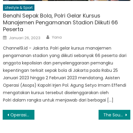
Lifestyle & Sport
Benahi Sepak Bola, Polri Gelar Kursus
Manajemen Pengamanan Stadion Diikuti 66
Peserta
Author
Posted
Yana
Januari 26, 2023
on
Channel9.id – Jakarta. Polri gelar kursus manajemen
pengamanan stadion yang diikuti sebanyak 66 peserta dari
anggota kepolisian dan penyelenggaraan pemangku
kepentingan terkait sepak bola di Jakarta pada Rabu 25
Januari 2023 hingga 2 Februari 2023 mendatang. Asisten
Operasi (Asops) Kapolri Irjen Pol. Agung Setyo Imam Effendi
mengatakan kursus tersebut diselenggarakan oleh
Polri dalam rangka untuk menjawab dari berbagai […]
Navigasi
Operasi Skala Besar, Polrestro Jakpus Tangkap 42 Tersangka Narkoba dan Sita 2 Kg Sabu
The Sounds Project 7 Siap Digelar di Ecovention & Ecopark Ancol
pos