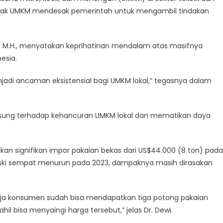
gerak UMKM mendesak pemerintah untuk mengambil tindakan
H., M.H., menyatakan keprihatinan mendalam atas masifnya
esia.
njadi ancaman eksistensial bagi UMKM lokal,” tegasnya dalam
angsung terhadap kehancuran UMKM lokal dan mematikan daya
akan signifikan impor pakaian bekas dari US$44.000 (8 ton) pada
Meski sempat menurun pada 2023, dampaknya masih dirasakan
aja konsumen sudah bisa mendapatkan tiga potong pakaian
il bisa menyaingi harga tersebut,” jelas Dr. Dewi.