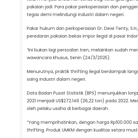
pakaian jadi. Para pakar perkoperasian dan peng
tegas demi melindungi industri dalam negeri.
Pakar hukum dan perkoperasian Dr. Dewi Tenty, S.
peredaran pakaian bekas impor ilegal di pasar Indon
“Ini bukan lagi persoalan tren, melainkan sudah me
wawancara khusus, Senin (24/3/2025).
Menurutnya, praktik thrifting ilegal berdampak l
saing industri dalam negeri.
Data Badan Pusat Statistik (BPS) menunjukkan lonj
2021 menjadi US$272.146 (26,22 ton) pada 2022. 
oleh pelaku usaha di berbagai daerah.
“Yang memprihatinkan, dengan harga Rp100.000 s
thrifting. Produk UMKM dengan kualitas setara mustah