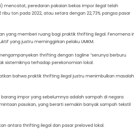
i) mencatat, peredaran pakaian bekas impor ilegal telah
2 ribu ton pada 2022, atau setara dengan 22,73% pangsa pasar
an yang memberi ruang bagi praktik thrifting ilegal. Fenomena in
uktif yang justru meminggirkan pelaku UMKM.
 mengampanyekan thrifting dengan tagline “serunya berburu
 sistemiknya terhadap perekonomian lokal.
gatkan bahwa praktik thrifting ilegal justru menimbulkan masalah
kan barang impor yang sebelumnya adalah sampah di negara
mintaan pasokan, yang berarti semakin banyak sampah tekstil
antara thrifting ilegal dan pasar preloved lokal.