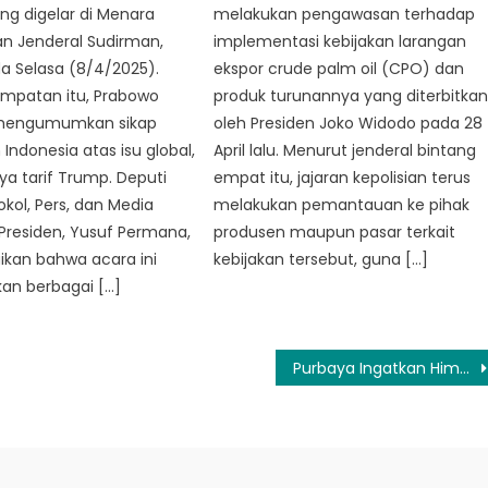
g digelar di Menara
melakukan pengawasan terhadap
lan Jenderal Sudirman,
implementasi kebijakan larangan
a Selasa (8/4/2025).
ekspor crude palm oil (CPO) dan
mpatan itu, Prabowo
produk turunannya yang diterbitka
 mengumumkan sikap
oleh Presiden Joko Widodo pada 28
Indonesia atas isu global,
April lalu. Menurut jenderal bintang
ya tarif Trump. Deputi
empat itu, jajaran kepolisian terus
okol, Pers, dan Media
melakukan pemantauan ke pihak
 Presiden, Yusuf Permana,
produsen maupun pasar terkait
an bahwa acara ini
kebijakan tersebut, guna […]
an berbagai […]
Purbaya Ingatkan Himbara Tak Salurkan Kredit Rp200 T ke Konglomerat