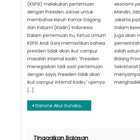
(KSPSI) melakukan pertemuan
ekonomi yan
dengan Presiden Jokowi untuk
Mandiri, Ja
membahas kisruh Kamar Dagang
Jakarta pad
dan Industri (Kadin) Indonesia.
Dalam kese
Dalam pertemuan itu, Ketua Umum
juga akan
KSPSI Andi Gani memastikan bahwa
pemerintah 
presiden tidak akan ikut campur
salah satun
masalah internal kadin. “Presiden
Bidang Prot
menegaskan tadi saat pertemuan
Sekretariat
dengan saya, Presiden tidak akan
menyampaik
ikut campur internal Kadin,” ujarnya
menghadirk
[…]
Navigasi
Danone Akui Gunakan Pengeboran untuk Produksi Aqua, BPKN Lanjutkan Klarifikasi
pos
Tinggalkan Balasan