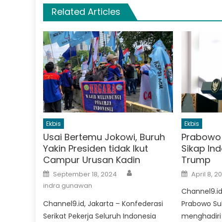
Related Articles
Ekbis
Ekbis
Usai Bertemu Jokowi, Buruh
Prabowo
Yakin Presiden tidak Ikut
Sikap Ind
Campur Urusan Kadin
Trump
Author
Posted
Posted
September 18, 2024
April 8, 2
on
on
indra gunawan
Channel9.id
Channel9.id, Jakarta – Konfederasi
Prabowo Su
Serikat Pekerja Seluruh Indonesia
menghadiri