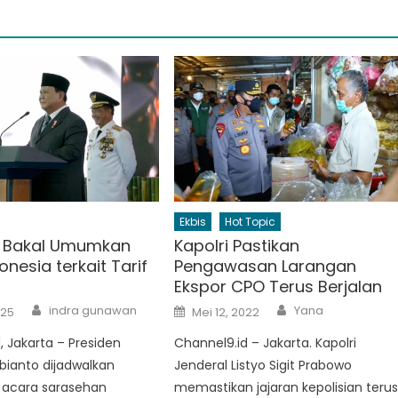
Ekbis
Hot Topic
 Bakal Umumkan
Kapolri Pastikan
onesia terkait Tarif
Pengawasan Larangan
Ekspor CPO Terus Berjalan
Author
Author
Posted
indra gunawan
Yana
025
Mei 12, 2022
on
, Jakarta – Presiden
Channel9.id – Jakarta. Kapolri
bianto dijadwalkan
Jenderal Listyo Sigit Prabowo
 acara sarasehan
memastikan jajaran kepolisian teru