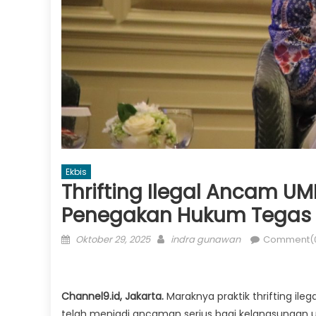
Ekbis
Thrifting Ilegal Ancam U
Penegakan Hukum Tegas
Posted
Author
Oktober 29, 2025
indra gunawan
Comment(
on
Channel9.id, Jakarta.
Maraknya praktik thrifting il
telah menjadi ancaman serius bagi kelangsungan us