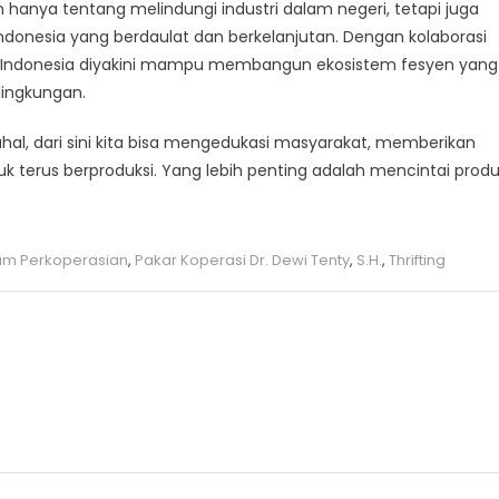
hanya tentang melindungi industri dalam negeri, tetapi juga
nesia yang berdaulat dan berkelanjutan. Dengan kolaborasi
n, Indonesia diyakini mampu membangun ekosistem fesyen yang
lingkungan.
hal, dari sini kita bisa mengedukasi masyarakat, memberikan
terus berproduksi. Yang lebih penting adalah mencintai prod
um Perkoperasian
,
Pakar Koperasi Dr. Dewi Tenty
,
S.H.
,
Thrifting