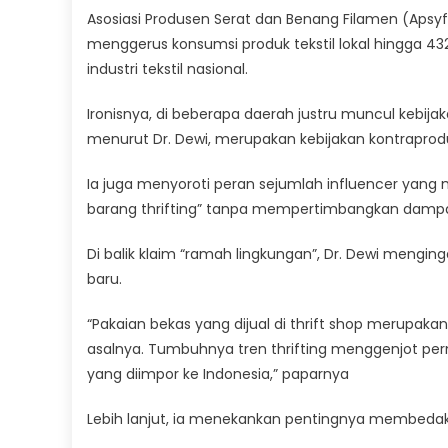
Asosiasi Produsen Serat dan Benang Filamen (Apsyf
menggerus konsumsi produk tekstil lokal hingga 43
industri tekstil nasional.
Ironisnya, di beberapa daerah justru muncul kebijak
menurut Dr. Dewi, merupakan kebijakan kontraprod
Ia juga menyoroti peran sejumlah influencer yang
barang thrifting” tanpa mempertimbangkan dampak
Di balik klaim “ramah lingkungan”, Dr. Dewi mengin
baru.
“Pakaian bekas yang dijual di thrift shop merupa
asalnya. Tumbuhnya tren thrifting menggenjot per
yang diimpor ke Indonesia,” paparnya
Lebih lanjut, ia menekankan pentingnya membedakan 