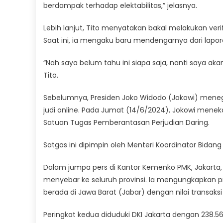
berdampak terhadap elektabilitas,” jelasnya.
Lebih lanjut, Tito menyatakan bakal melakukan verifi
Saat ini, ia mengaku baru mendengarnya dari lapora
“Nah saya belum tahu ini siapa saja, nanti saya a
Tito.
Sebelumnya, Presiden Joko Widodo (Jokowi) men
judi online. Pada Jumat (14/6/2024), Jokowi mene
Satuan Tugas Pemberantasan Perjudian Daring.
Satgas ini dipimpin oleh Menteri Koordinator Bidang
Dalam jumpa pers di Kantor Kemenko PMK, Jakarta,
menyebar ke seluruh provinsi. Ia mengungkapkan pr
berada di Jawa Barat (Jabar) dengan nilai transaksi
Peringkat kedua diduduki DKI Jakarta dengan 238.568