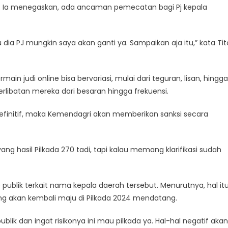
K). Ia menegaskan, ada ancaman pemecatan bagi Pj kepala
au dia PJ mungkin saya akan ganti ya. Sampaikan aja itu,” kata Tit
ain judi online bisa bervariasi, mulai dari teguran, lisan, hingga
terlibatan mereka dari besaran hingga frekuensi.
 definitif, maka Kemendagri akan memberikan sanksi secara
is yang hasil Pilkada 270 tadi, tapi kalau memang klarifikasi sudah
lik terkait nama kepala daerah tersebut. Menurutnya, hal it
g akan kembali maju di Pilkada 2024 mendatang.
blik dan ingat risikonya ini mau pilkada ya. Hal-hal negatif akan