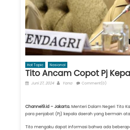
Hot Topic
Nasional
Tito Ancam Copot Pj Kepal
Posted
Author
Juni 27, 2024
Yana
Comment(0)
on
Channel9.id – Jakarta.
Menteri Dalam Negeri Tito 
para penjabat (Pj) kepala daerah yang bermain ataup
Tito mengaku dapat informasi bahwa ada beberapa 