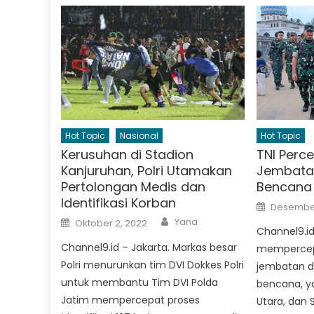
Hot Topic
Nasional
Hot Topic
Kerusuhan di Stadion
TNI Perc
Kanjuruhan, Polri Utamakan
Jembata
Pertolongan Medis dan
Bencana 
Identifikasi Korban
Posted
Desember
on
Author
Posted
Yana
Oktober 2, 2022
on
Channel9.id
Channel9.id – Jakarta. Markas besar
mempercepa
Polri menurunkan tim DVI Dokkes Polri
jembatan di
untuk membantu Tim DVI Polda
bencana, y
Jatim mempercepat proses
Utara, dan 