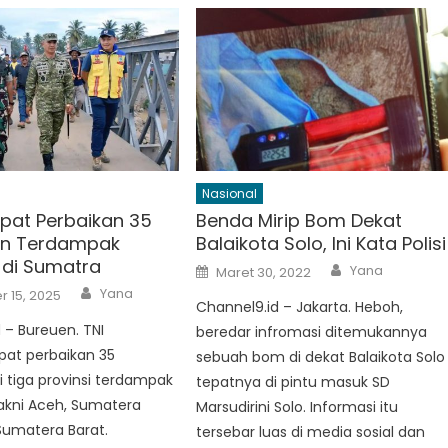
Nasional
epat Perbaikan 35
Benda Mirip Bom Dekat
n Terdampak
Balaikota Solo, Ini Kata Polisi
di Sumatra
Author
Posted
Yana
Maret 30, 2022
on
Author
Yana
 15, 2025
Channel9.id – Jakarta. Heboh,
 – Bureuen. TNI
beredar infromasi ditemukannya
t perbaikan 35
sebuah bom di dekat Balaikota Solo
 tiga provinsi terdampak
tepatnya di pintu masuk SD
akni Aceh, Sumatera
Marsudirini Solo. Informasi itu
Sumatera Barat.
tersebar luas di media sosial dan