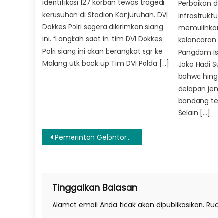
identifikasi 127 korban tewas tragedi
Perbaikan 
kerusuhan di Stadion Kanjuruhan. DVI
infrastrukt
Dokkes Polri segera dikirimkan siang
memulihkan
ini. “Langkah saat ini tim DVI Dokkes
kelancaran d
Polri siang ini akan berangkat sgr ke
Pangdam Is
Malang utk back up Tim DVI Polda […]
Joko Hadi 
bahwa hingg
delapan je
bandang tel
Selain […]
Navigasi
Pemerintah Gelontorkan Rp72,5 T untuk IKN dari 2022-2024
pos
Tinggalkan Balasan
Alamat email Anda tidak akan dipublikasikan.
Rua