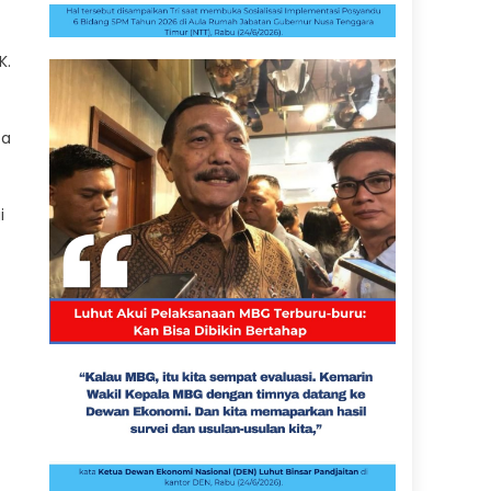
K.
ta
i