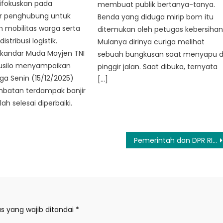
difokuskan pada
membuat publik bertanya-tanya.
ur penghubung untuk
Benda yang diduga mirip bom itu
 mobilitas warga serta
ditemukan oleh petugas kebersihan
istribusi logistik.
Mulanya dirinya curiga melihat
kandar Muda Mayjen TNI
sebuah bungkusan saat menyapu d
Susilo menyampaikan
pinggir jalan. Saat dibuka, ternyata
a Senin (15/12/2025)
[…]
mbatan terdampak banjir
ah selesai diperbaiki.
Pemerintah dan DPR RI Sepakat 26 RUU Kabupaten/Kota Dibawa ke Sidang Paripurna
s yang wajib ditandai
*