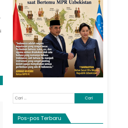
.
i
Cari
untuk:
Pos-pos Terbaru