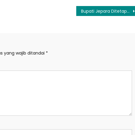
Bupati Jepara Ditetapkan Tersangaka Dalam Kasus Suap Hakim
s yang wajib ditandai
*