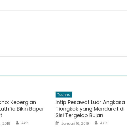
Techno
kno: Kepergian
Intip Pesawat Luar Angkasa
uthfie Bikin Baper
Tiongkok yang Mendarat di
t
Sisi Tergelap Bulan
Author
Author
Posted
Azis
Azis
, 2019
Januari 16, 2019
on