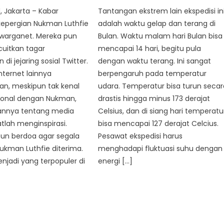
, Jakarta – Kabar
Tantangan ekstrem lain ekspedisi in
epergian Nukman Luthfie
adalah waktu gelap dan terang di
 warganet. Mereka pun
Bulan. Waktu malam hari Bulan bisa
uitkan tagar
mencapai 14 hari, begitu pula
i jejaring sosial Twitter.
dengan waktu terang. Ini sangat
ternet lainnya
berpengaruh pada temperatur
n, meskipun tak kenal
udara. Temperatur bisa turun secar
sonal dengan Nukman,
drastis hingga minus 173 derajat
nnya tentang media
Celsius, dan di siang hari temperatu
atlah menginspirasi.
bisa mencapai 127 derajat Celcius.
un berdoa agar segala
Pesawat ekspedisi harus
ukman Luthfie diterima.
menghadapi fluktuasi suhu dengan
enjadi yang terpopuler di
energi […]