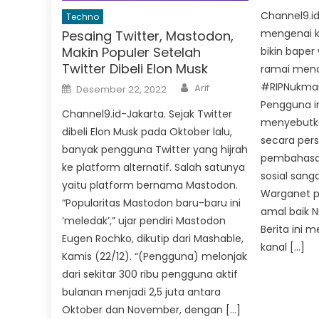
Channel9.id
Techno
mengenai k
Pesaing Twitter, Mastodon,
Makin Populer Setelah
bikin baper
Twitter Dibeli Elon Musk
ramai menc
Author
Posted
#RIPNukman d
Arif
Desember 22, 2022
on
Pengguna in
Channel9.id-Jakarta. Sejak Twitter
menyebutka
dibeli Elon Musk pada Oktober lalu,
secara per
banyak pengguna Twitter yang hijrah
pembahasa
ke platform alternatif. Salah satunya
sosial sang
yaitu platform bernama Mastodon.
Warganet p
“Popularitas Mastodon baru-baru ini
amal baik N
‘meledak’,” ujar pendiri Mastodon
Berita ini m
Eugen Rochko, dikutip dari Mashable,
kanal […]
Kamis (22/12). “(Pengguna) melonjak
dari sekitar 300 ribu pengguna aktif
bulanan menjadi 2,5 juta antara
Oktober dan November, dengan […]