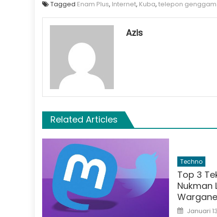
Tagged
Enam Plus
,
Internet
,
Kuba
,
telepon genggam
Azis
Related Articles
Techno
Top 3 Te
Nukman L
Wargane
Posted
Januari 13
on