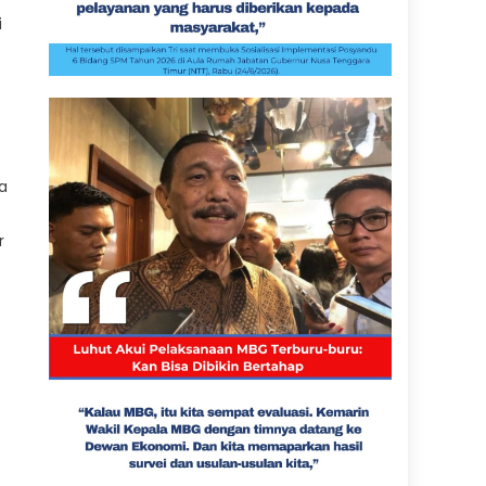
i
a
r