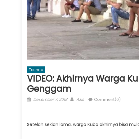
Techno
VIDEO: Akhirnya Warga Kub
Genggam
Posted
Author
Desember 7, 2018
Azis
Comment(0)
on
Setelah sekian lama, warga Kuba akhirnya bisa mula