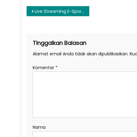
Navigasi
Live Streaming E-Sports The Battle of Youniverse Arena Of Valor
pos
Tinggalkan Balasan
Alamat email Anda tidak akan dipublikasikan.
Rua
Komentar
*
Nama