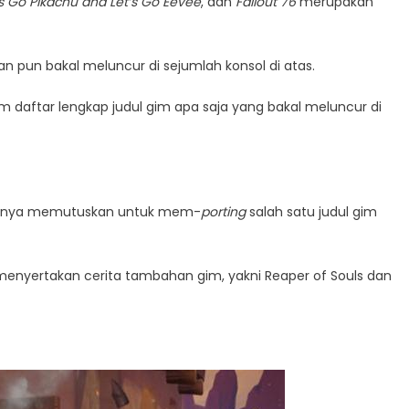
’s Go Pikachu and Let’s Go Eevee
, dan
Fallout 76
merupakan
an pun bakal meluncur di sejumlah konsol di atas.
daftar lengkap judul gim apa saja yang bakal meluncur di
khirnya memutuskan untuk mem-
porting
salah satu judul gim
a menyertakan cerita tambahan gim, yakni Reaper of Souls dan