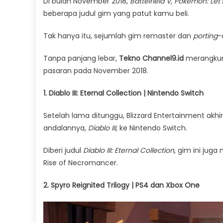
Di bulan November 2018,
Battelfield V, Pokemon: Let
beberapa judul gim yang patut kamu beli.
Tak hanya itu, sejumlah gim remaster dan
porting
-
Tanpa panjang lebar,
Tekno Channel9.id
merangkum 
pasaran pada November 2018.
1. Diablo III: Eternal Collection | Nintendo Switch
Setelah lama ditunggu, Blizzard Entertainment a
andalannya,
Diablo III
, ke Nintendo Switch.
Diberi judul
Diablo III: Eternal Collection
, gim ini jug
Rise of Necromancer.
2. Spyro Reignited Trilogy | PS4 dan Xbox One