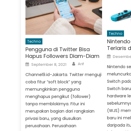
Techno
Nintendo
Techno
Terlaris d
Pengguna di Twitter Bisa
Posted
Hapus Followers Diam-Diam
Desember
on
Author
Posted
Arif
September 8, 2021
Nintendo se
on
meluncurkan
Channel9.id-Jakarta. Twitter menguji
Switch pad
coba fitur “soft block” yang
Switch baru
memungkinkan pengguna
hardware leb
menghapus pengikut (follower)
sebelumnya.
tanpa memblokirnya. Fitur ini
(WJS) meny
merupakan bagian dari rangkaian
baru ini me
privasi baru, yang diusulkan
daripada it
perusahaan. Perusahaan