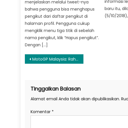
informasi l
menjelaskan melalui tweet-nya
baru itu, di
bahwa pengguna bisa menghapus
(5/10/2018)
pengikut dari daftar pengikut di
halaman profil. Pengguna cukup
mengklik menu tiga titik di sebelah
nama pengikut, klik “Hapus pengikut”.
Dengan […]
Navigasi
MotoGP Malaysia: Rahasia Marquez Tetap Oke di Lintasan Basah
pos
Tinggalkan Balasan
Alamat email Anda tidak akan dipublikasikan.
Rua
Komentar
*