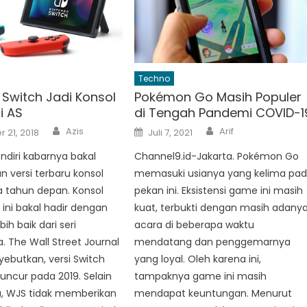
Techno
 Switch Jadi Konsol
Pokémon Go Masih Populer
i AS
di Tengah Pandemi COVID-1
Author
Author
Posted
Azis
Arif
 21, 2018
Juli 7, 2021
on
ndiri kabarnya bakal
Channel9.id-Jakarta. Pokémon Go
 versi terbaru konsol
memasuki usianya yang kelima pa
a tahun depan. Konsol
pekan ini. Eksistensi game ini masih
 ini bakal hadir dengan
kuat, terbukti dengan masih adany
ih baik dari seri
acara di beberapa waktu
 The Wall Street Journal
mendatang dan penggemarnya
ebutkan, versi Switch
yang loyal. Oleh karena ini,
luncur pada 2019. Selain
tampaknya game ini masih
u, WJS tidak memberikan
mendapat keuntungan. Menurut