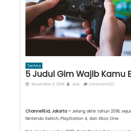
Techno
5 Judul Gim Wajib Kamu 
Posted
Author
November 3, 2018
Azis
Comment(0)
on
Channel9.id, Jakarta –
Jelang akhir tahun 2018, sej
Nintendo Switch, PlayStation 4, dan Xbox One.