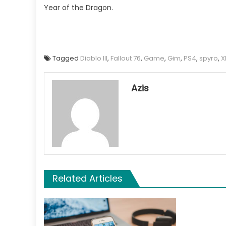
Year of the Dragon.
Tagged
Diablo III
,
Fallout 76
,
Game
,
Gim
,
PS4
,
spyro
,
X
Azis
Related Articles