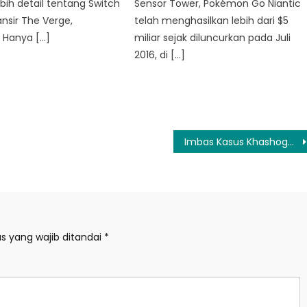
ebih detail tentang Switch
Sensor Tower, Pokémon Go Niantic
lansir The Verge,
telah menghasilkan lebih dari $5
, Hanya […]
miliar sejak diluncurkan pada Juli
2016, di […]
Imbas Kasus Khashoggi, Gates Foundation Batalkan Kerja Sama dengan Pangeran Saudi
s yang wajib ditandai
*