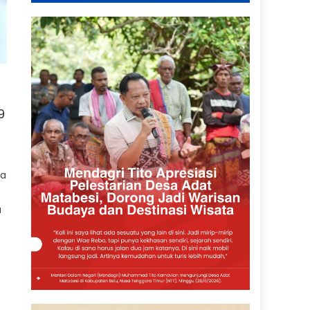
9
da
a