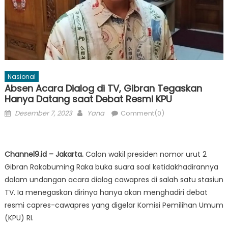
Nasional
Absen Acara Dialog di TV, Gibran Tegaskan
Hanya Datang saat Debat Resmi KPU
Posted
Author
Desember 7, 2023
Yana
Comment(0)
on
Channel9.id – Jakarta.
Calon wakil presiden nomor urut 2
Gibran Rakabuming Raka buka suara soal ketidakhadirannya
dalam undangan acara dialog cawapres di salah satu stasiun
TV. Ia menegaskan dirinya hanya akan menghadiri debat
resmi capres-cawapres yang digelar Komisi Pemilihan Umum
(KPU) RI.