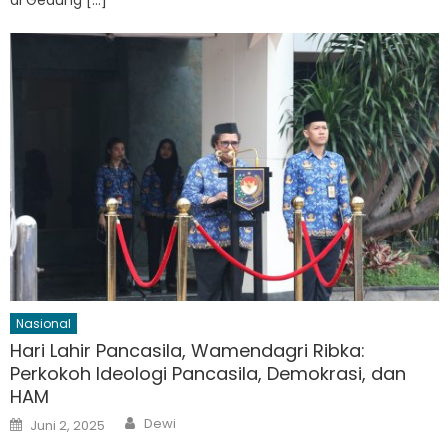
Nasional
Hari Lahir Pancasila, Wamendagri Ribka:
Perkokoh Ideologi Pancasila, Demokrasi, dan
HAM
Author
Posted
Dewi
Juni 2, 2025
on