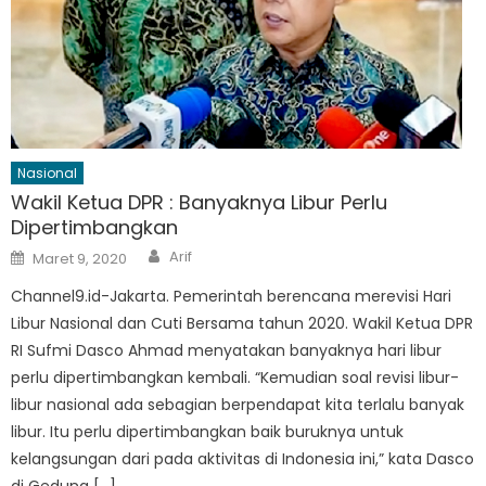
Nasional
Wakil Ketua DPR : Banyaknya Libur Perlu
Dipertimbangkan
Author
Posted
Arif
Maret 9, 2020
on
Channel9.id-Jakarta. Pemerintah berencana merevisi Hari
Libur Nasional dan Cuti Bersama tahun 2020. Wakil Ketua DPR
RI Sufmi Dasco Ahmad menyatakan banyaknya hari libur
perlu dipertimbangkan kembali. “Kemudian soal revisi libur-
libur nasional ada sebagian berpendapat kita terlalu banyak
libur. Itu perlu dipertimbangkan baik buruknya untuk
kelangsungan dari pada aktivitas di Indonesia ini,” kata Dasco
di Gedung […]