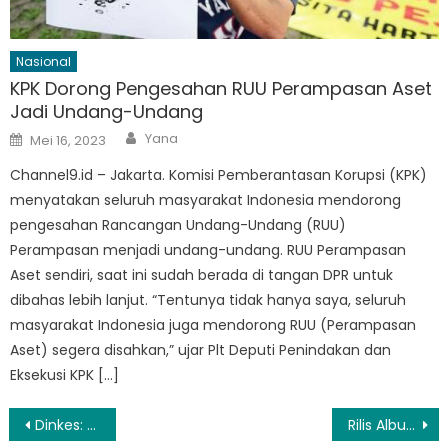
Nasional
KPK Dorong Pengesahan RUU Perampasan Aset
Jadi Undang-Undang
Author
Posted
Yana
Mei 16, 2023
on
Channel9.id – Jakarta. Komisi Pemberantasan Korupsi (KPK)
menyatakan seluruh masyarakat Indonesia mendorong
pengesahan Rancangan Undang-Undang (RUU)
Perampasan menjadi undang-undang. RUU Perampasan
Aset sendiri, saat ini sudah berada di tangan DPR untuk
dibahas lebih lanjut. “Tentunya tidak hanya saya, seluruh
masyarakat Indonesia juga mendorong RUU (Perampasan
Aset) segera disahkan,” ujar Plt Deputi Penindakan dan
Eksekusi KPK […]
Navigasi
Dinkes: Kasus Covid-19 DKI Naik 40 Persen dalam Sepekan
Rilis Album ‘Tresna’, Sara Fajira Ajak Pendengar Cinta Budaya Indonesia