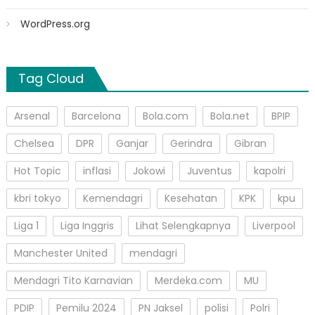
WordPress.org
Tag Cloud
Arsenal
Barcelona
Bola.com
Bola.net
BPIP
Chelsea
DPR
Ganjar
Gerindra
Gibran
Hot Topic
inflasi
Jokowi
Juventus
kapolri
kbri tokyo
Kemendagri
Kesehatan
KPK
kpu
Liga 1
Liga Inggris
Lihat Selengkapnya
Liverpool
Manchester United
mendagri
Mendagri Tito Karnavian
Merdeka.com
MU
PDIP
Pemilu 2024
PN Jaksel
polisi
Polri