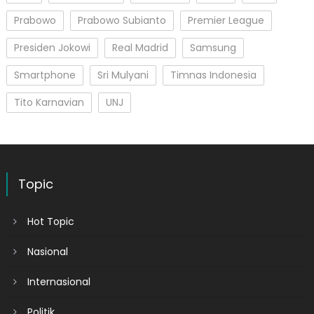
Prabowo
Prabowo Subianto
Premier League
Presiden Jokowi
Real Madrid
Samsung
Smartphone
Sri Mulyani
Timnas Indonesia
Tito Karnavian
UNJ
Topic
Hot Topic
Nasional
Internasional
Politik